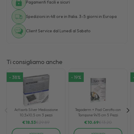
Pagamenti facili e sicuri
Spedizioni in 48 ore in Italia. 3-5 giorni in Europa
Client Service dal Lunedì al Sabato
Ti consigliamo anche
-
38
%
-
19
%
Actisorb Silver Medicazione
Tegaderm + Pad Cerotto con
10,5x10,5 cm 3 pezzi
Tampone 9x15 cm 5 Pezzi
€
18.53
€
29.89
€
10.69
€
13.20
AGGIUNGI
AGGIUNGI