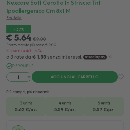
Nexcare Soft Cerotto In Striscia Tnt
Ipoallergenico Cm 8x1 M
3m Italia
-
37
%
€ 5.64
€
9.00
Prezzo recente più basso
€
9.00
Risparmio del
-
37
%
DISPONIBILE
AGGIUNGI AL CARRELLO
Più compri, più risparmi:
3 unità
4 unità
5 unità
5.62
€/pz.
5.59
€/pz.
5.57
€/pz.