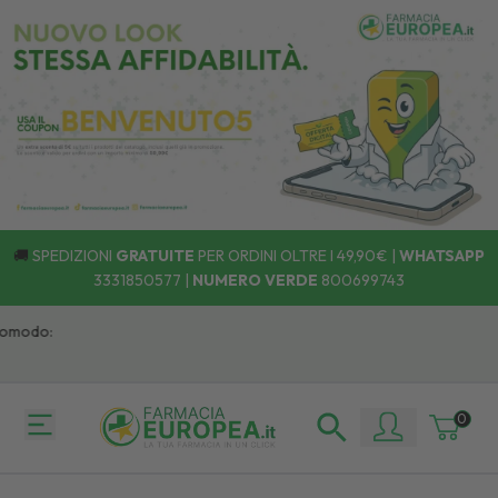
🚚
SPEDIZIONI
GRATUITE
PER ORDINI OLTRE I 49,90€ |
WHATSAPP
3331850577
|
NUMERO VERDE
800699743
omodo:
0