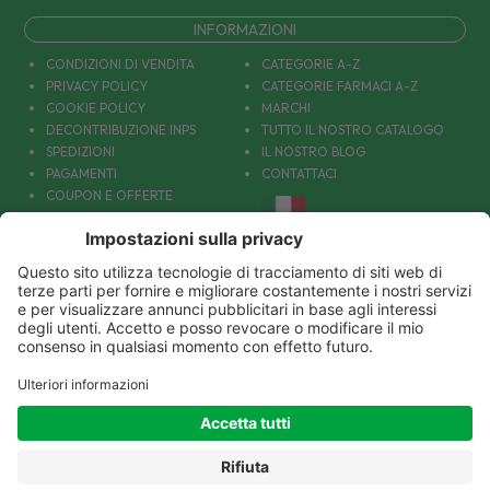
INFORMAZIONI
CONDIZIONI DI VENDITA
CATEGORIE A-Z
PRIVACY POLICY
CATEGORIE FARMACI A-Z
COOKIE POLICY
MARCHI
DECONTRIBUZIONE INPS
TUTTO IL NOSTRO CATALOGO
SPEDIZIONI
IL NOSTRO BLOG
PAGAMENTI
CONTATTACI
COUPON E OFFERTE
PATOLOGIE: CAUSE E RIMEDI
DIVENTIAMO AMICI!
Parafarmacia Europea Srl - Via Petraro 380- 80050 Santa Maria la Carità (NA) - P.IVA
10677001215