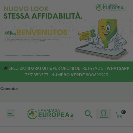
🚚
SPEDIZIONI
GRATUITE
PER ORDINI OLTRE I 49,90€ |
WHATSAPP
3331850577
|
NUMERO VERDE
800699743
 Comodo:
0