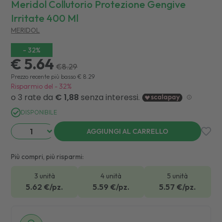
Meridol Collutorio Protezione Gengive
Irritate 400 Ml
MERIDOL
-
32
%
€ 5.64
€
8.29
Prezzo recente più basso
€
8.29
Risparmio del
-
32
%
DISPONIBILE
AGGIUNGI AL CARRELLO
Più compri, più risparmi:
3 unità
4 unità
5 unità
5.62
€/pz.
5.59
€/pz.
5.57
€/pz.