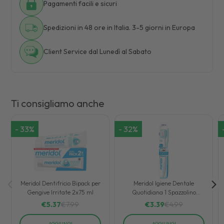
Pagamenti facili e sicuri
Spedizioni in 48 ore in Italia. 3-5 giorni in Europa
Client Service dal Lunedì al Sabato
Ti consigliamo anche
-
33
%
-
32
%
Meridol Dentifricio Bipack per
Meridol Igiene Dentale
Gengive Irritate 2x75 ml
Quotidiana 1 Spazzolino
Morbido per Gengive Irritate
€
5.37
€
7.99
€
3.39
€
4.99
AGGIUNGI
AGGIUNGI