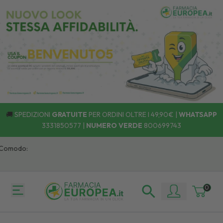
🚚
SPEDIZIONI
GRATUITE
PER ORDINI OLTRE I 49,90€ |
WHATSAPP
3331850577
|
NUMERO VERDE
800699743
 Comodo:
0