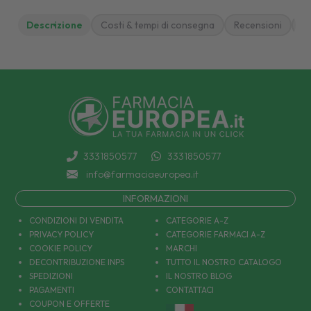
Descrizione
Costi & tempi di consegna
Recensioni
M
3331850577
3331850577
info@farmaciaeuropea.it
INFORMAZIONI
CONDIZIONI DI VENDITA
CATEGORIE A-Z
PRIVACY POLICY
CATEGORIE FARMACI A-Z
COOKIE POLICY
MARCHI
DECONTRIBUZIONE INPS
TUTTO IL NOSTRO CATALOGO
SPEDIZIONI
IL NOSTRO BLOG
PAGAMENTI
CONTATTACI
COUPON E OFFERTE