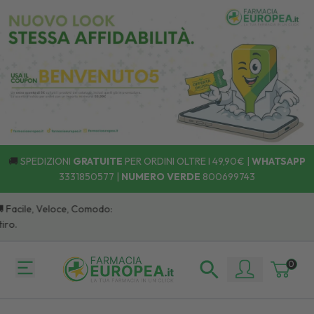
🚚
SPEDIZIONI
GRATUITE
PER ORDINI OLTRE I 49,90€ |
WHATSAPP
3331850577
|
NUMERO VERDE
800699743
 Facile, Veloce, Comodo:
ro.
0