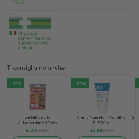
Ti consigliamo anche
-
34
%
-
50
%
Bertelli Cerotto
Crema Mani Multi-Protettiva
Autoriscaldante 1 Pezzo
PL3 50ml
€
1.89
€
2.85
€
3.88
€
7.70