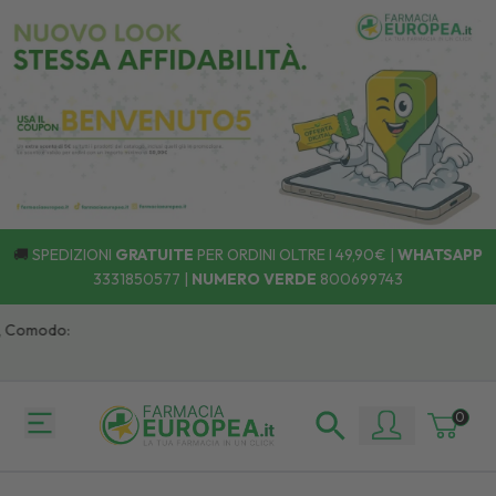
🚚
SPEDIZIONI
GRATUITE
PER ORDINI OLTRE I 49,90€ |
WHATSAPP
3331850577
|
NUMERO VERDE
800699743
, Comodo:
0