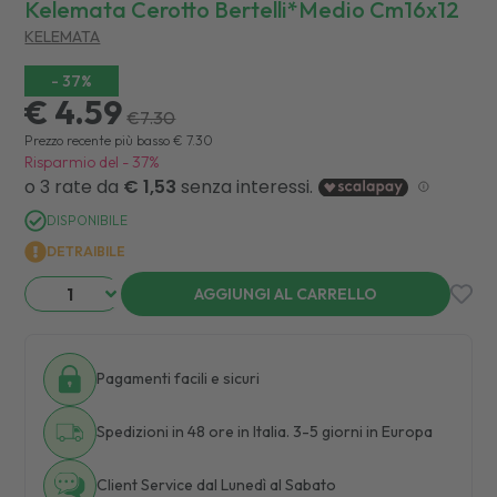
Kelemata Cerotto Bertelli*medio Cm16x12
KELEMATA
-
37
%
€ 4.59
€
7.30
Prezzo recente più basso
€
7.30
Risparmio del
-
37
%
DISPONIBILE
DETRAIBILE
AGGIUNGI AL CARRELLO
Pagamenti facili e sicuri
Spedizioni in 48 ore in Italia. 3-5 giorni in Europa
Client Service dal Lunedì al Sabato