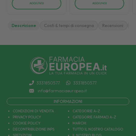
AGGIUNGI
AGGIUNGI
Descrizione
Costi & tempi di consegna
Recensioni
M
3331850577
3331850577
info@farmaciaeuropea.it
INFORMAZIONI
CONDIZIONI DI VENDITA
CATEGORIE A-Z
PRIVACY POLICY
CATEGORIE FARMACI A-Z
COOKIE POLICY
MARCHI
DECONTRIBUZIONE INPS
TUTTO IL NOSTRO CATALOGO
SPEDIZIONI
IL NOSTRO BLOG