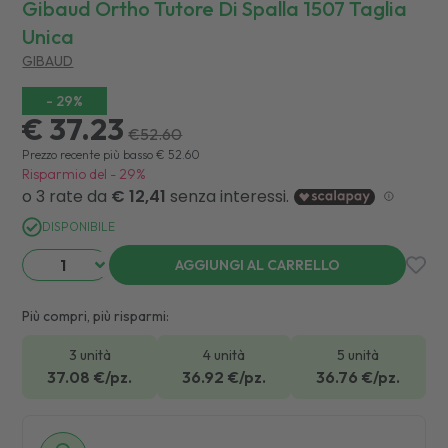
Gibaud Ortho Tutore Di Spalla 1507 Taglia
Unica
GIBAUD
-
29
%
€ 37.23
€
52.60
Prezzo recente più basso
€
52.60
Risparmio del
-
29
%
DISPONIBILE
AGGIUNGI AL CARRELLO
Più compri, più risparmi:
3 unità
4 unità
5 unità
37.08
€/pz.
36.92
€/pz.
36.76
€/pz.