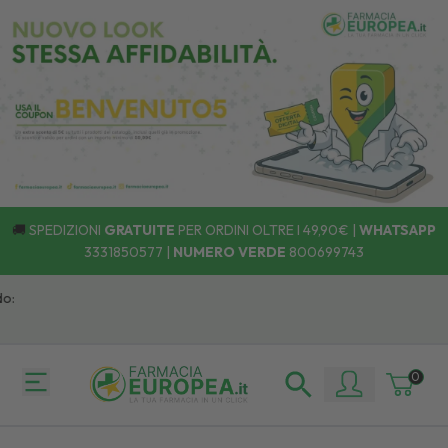
🚚
SPEDIZIONI
GRATUITE
PER ORDINI OLTRE I 49,90€ |
WHATSAPP
3331850577
|
NUMERO VERDE
800699743
0