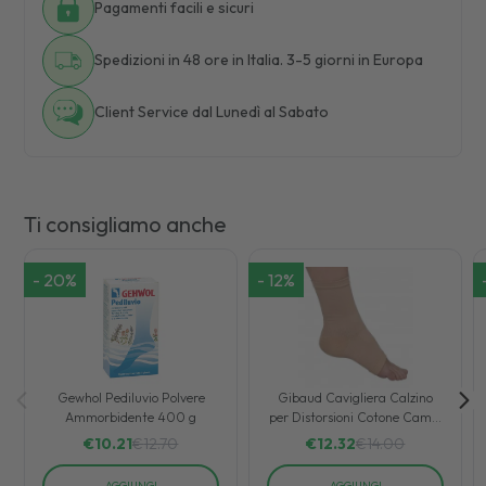
Pagamenti facili e sicuri
Spedizioni in 48 ore in Italia. 3-5 giorni in Europa
Client Service dal Lunedì al Sabato
Ti consigliamo anche
-
20
%
-
12
%
Gewhol Pediluvio Polvere
Gibaud Cavigliera Calzino
Ammorbidente 400 g
per Distorsioni Cotone Camel
Taglia 2
€
10.21
€
12.70
€
12.32
€
14.00
AGGIUNGI
AGGIUNGI