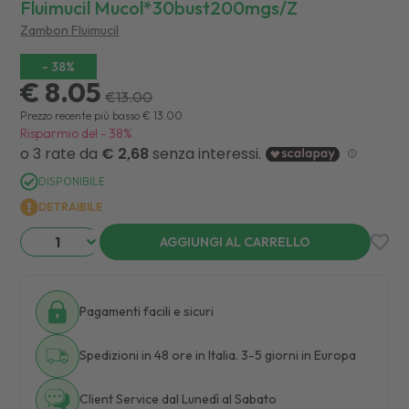
Fluimucil Mucol*30bust200mgs/z
Zambon Fluimucil
-
38
%
€ 8.05
€
13.00
Prezzo recente più basso
€
13.00
Risparmio del
-
38
%
DISPONIBILE
DETRAIBILE
AGGIUNGI AL CARRELLO
Pagamenti facili e sicuri
Spedizioni in 48 ore in Italia. 3-5 giorni in Europa
Client Service dal Lunedì al Sabato