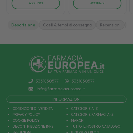
AGGIUNGI
AGGIUNGI
Descrizione
Costi & tempi di consegna
Recensioni
M
3331850577
3331850577
info@farmaciaeuropea.it
INFORMAZIONI
CONDIZIONI DI VENDITA
CATEGORIE A-Z
PRIVACY POLICY
CATEGORIE FARMACI A-Z
COOKIE POLICY
MARCHI
DECONTRIBUZIONE INPS
TUTTO IL NOSTRO CATALOGO
SPEDIZIONI
IL NOSTRO BLOG