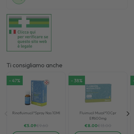
Ti consigliamo anche
-
47
%
-
38
%
Rinofluimucil*Spray Nas 10Ml
Fluimucil Mucol*10Cpr
Eff600mg
€
5.09
€
9.60
€
8.00
€
13.00