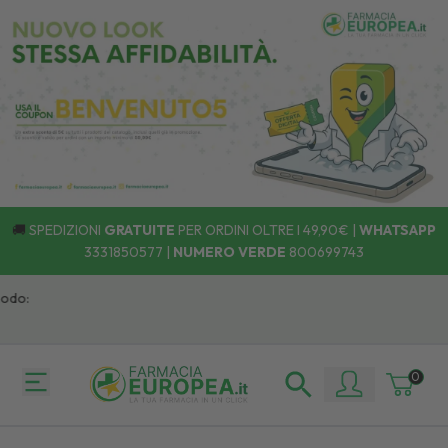
🚚
SPEDIZIONI
GRATUITE
PER ORDINI OLTRE I 49,90€ |
WHATSAPP
3331850577
|
NUMERO VERDE
800699743
do:
0