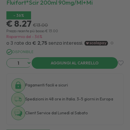
Fluifort*scir 200ml 90mg/ml+mi
-
36
%
€ 8.27
€
13.00
Prezzo recente più basso
€
13.00
Risparmio del
-
36
%
DISPONIBILE
AGGIUNGI AL CARRELLO
Pagamenti facili e sicuri
Spedizioni in 48 ore in Italia. 3-5 giorni in Europa
Client Service dal Lunedì al Sabato