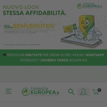
🚚
SPEDIZIONI
GRATUITE
PER ORDINI OLTRE I 49,90€ |
WHATSAPP
3331850577
|
NUMERO VERDE
800699743
Ritira il tuo ordine dove e quando vuoi! 🚚 Faci
Scopri
i Punti di Ritiro.
0