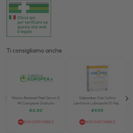
Ti consigliamo anche
Miamo Renewal Peel Serum 5
Videorelax One Collirio
Ml Campione Gratuito
Lenitivo e Lubricante 10 Pezzi
da 0,5 ml
€
0.00
€
9.90
NON DISPONIBILE
NON DISPONIBILE