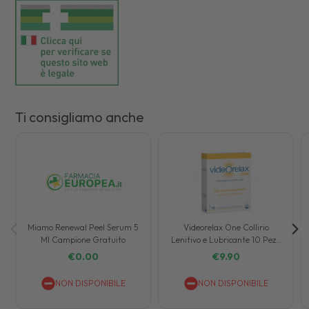
Ti consigliamo anche
Miamo Renewal Peel Serum 5
Videorelax One Collirio
Ml Campione Gratuito
Lenitivo e Lubricante 10 Pezzi
da 0,5 ml
€
0.00
€
9.90
NON DISPONIBILE
NON DISPONIBILE