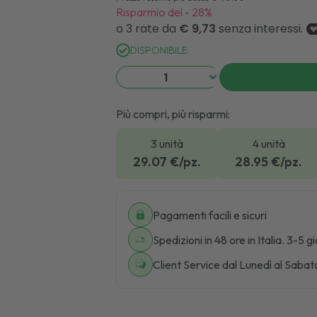
Risparmio del
-
28
%
DISPONIBILE
Più compri, più risparmi:
3 unità
4 unità
29.07
€/pz.
28.95
€/pz.
Pagamenti facili e sicuri
Spedizioni in 48 ore in Italia. 3-5 g
Client Service dal Lunedì al Sabat