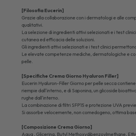
[Filosofia Eucerin]
Grazie alla collaborazione con i dermatologi e alle compet
qualitativi.
La selezione di ingredienti attivi selezionati e i test cl
cutanea ed efficacia delle soluzioni.
Gli ingredienti attivi selezionati e i test clinici permett
Le elevate competenze mediche, dermatologiche e cosme
pelle.
[Specifiche Crema Giorno Hyaluron Filler]
Eucerin Hyaluron-Filler Giorno per pelle secca contiene
riempie dall'interno, e di Saponina, un glicoside bioatti
rughe dall'interno.
La combinazione di filtri SFP15 e protezione UVA previ
Si assorbe velocemente, non comedogeno, ottima base 
[Composizione Crema Giorno]
Aqua , Glicerina, Butyl Methoxydibenzoylmethane, Ethy