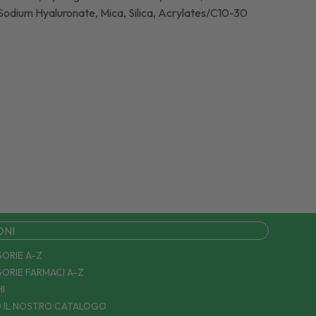
 Sodium Hyaluronate, Mica, Silica, Acrylates/C10-30
ONI
ORIE A-Z
ORIE FARMACI A-Z
I
 IL NOSTRO CATALOGO