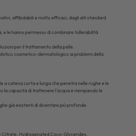
vi, affibidabili e molto efficaci, dagli alti standard
ità, e le hanno permesso di combinare tollerabilità
luzioni per il trattamento della pelle.
listico cosmetico-dermatologico ai problemi della
e a catena corta e lunga che penetra nelle rughe e le
do la capacità di trattenere l'acqua e riempiendo le
e già esistenti di diventare più profonde.
te Citrate, Hydrogenated Coco-Glycerides,