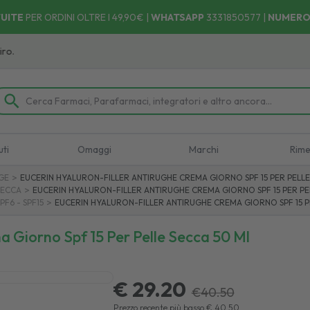
UITE
PER ORDINI OLTRE I 49,90€ |
WHATSAPP
3331850577
|
NUMERO
uti
Omaggi
Marchi
Rime
>
GE
EUCERIN HYALURON-FILLER ANTIRUGHE CREMA GIORNO SPF 15 PER PELLE
>
SECCA
EUCERIN HYALURON-FILLER ANTIRUGHE CREMA GIORNO SPF 15 PER PE
>
PF6 - SPF15
EUCERIN HYALURON-FILLER ANTIRUGHE CREMA GIORNO SPF 15 P
a Giorno Spf 15 Per Pelle Secca 50 Ml
€ 29.20
€
40.50
Prezzo recente più basso
€
40.50