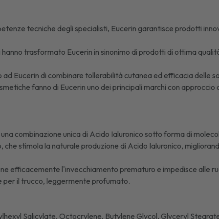
enze tecniche degli specialisti, Eucerin garantisce prodotti innovati
inici hanno trasformato Eucerin in sinonimo di prodotti di ottima qual
ono ad Eucerin di combinare tollerabilità cutanea ed efficacia delle so
tiche fanno di Eucerin uno dei principali marchi con approccio o
 una combinazione unica di Acido Ialuronico sotto forma di molecol
vo, che stimola la naturale produzione di Acido Ialuronico, miglioran
ene efficacemente l'invecchiamento prematuro e impedisce alle rugh
per il trucco, leggermente profumato.
lhexyl Salicylate, Octocrylene, Butylene Glycol, Glyceryl Steara