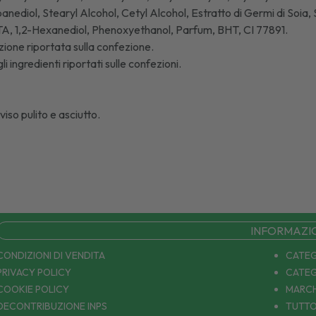
ediol, Stearyl Alcohol, Cetyl Alcohol, Estratto di Germi di Soia,
A, 1,2-Hexanediol, Phenoxyethanol, Parfum, BHT, CI 77891.
ione riportata sulla confezione.
 ingredienti riportati sulle confezioni.
iso pulito e asciutto.
INFORMAZI
CONDIZIONI DI VENDITA
CATEG
PRIVACY POLICY
CATEG
COOKIE POLICY
MARCH
DECONTRIBUZIONE INPS
TUTTO