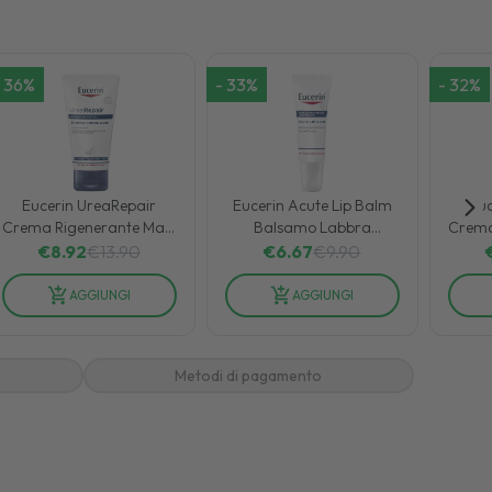
36
%
-
33
%
-
32
%
Eucerin UreaRepair
Eucerin Acute Lip Balm
Euc
Crema Rigenerante Mani
Balsamo Labbra
Crema
5% per Pelli Secche e
Intensivo ad Alta
5% 
€
8.92
€
13.90
€
6.67
€
9.90
Ruvide 75 ml
Efficacia 10 ml
AGGIUNGI
AGGIUNGI
Metodi di pagamento