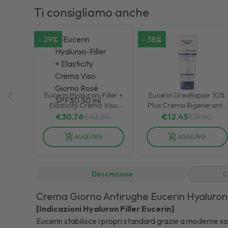
Ti consigliamo anche
-
29
%
-
38
%
Eucerin Hyaluron-Filler +
Eucerin UreaRepair 10%
Elasticity Crema Viso
Plus Crema Rigenerante
Giorno Rosé SPF30 50
Piedi Pelle Secca 100 ml
€
30.76
€
43.50
€
12.43
€
19.90
ml
AGGIUNGI
AGGIUNGI
Descrizione
C
Crema Giorno Antirughe Eucerin Hyaluron 
[Indicazioni Hyaluron Filler Eucerin]
Eucerin stabilisce i propri standard grazie a moderne solu