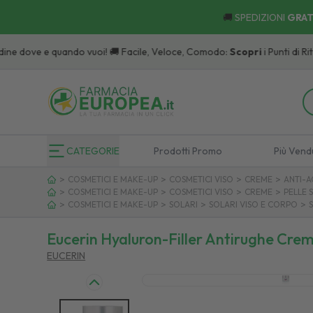
🚚
SPEDIZIONI
GRAT
dove e quando vuoi! 🚚 Facile, Veloce, Comodo:
Scopri
i Punti di Ritiro.
CATEGORIE
Prodotti Promo
Più Vend
>
>
>
>
COSMETICI E MAKE-UP
COSMETICI VISO
CREME
ANTI-A
>
>
>
>
COSMETICI E MAKE-UP
COSMETICI VISO
CREME
PELLE 
>
>
>
>
COSMETICI E MAKE-UP
SOLARI
SOLARI VISO E CORPO
S
Eucerin Hyaluron-Filler Antirughe Crem
EUCERIN