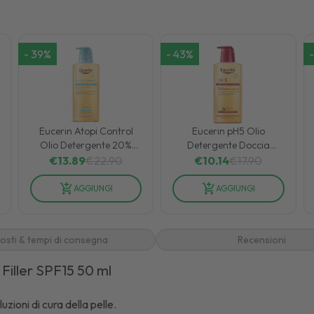
-
39
%
-
43
%
-
Eucerin Atopi Control
Eucerin pH5 Olio
Olio Detergente 20%
Detergente Doccia
Omega per Dermatite
Delicato Lenitivo Pelle
€
13.89
€
22.90
€
10.14
€
17.90
Atopica 400 ml
Sensibile 400 ml
AGGIUNGI
AGGIUNGI
osti & tempi di consegna
Recensioni
Filler SPF15 50 ml
zioni di cura della pelle.