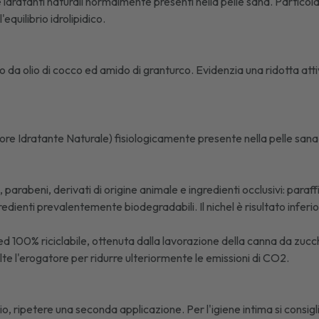
 idratanti naturali normalmente presenti nella pelle sana. Particol
equilibrio idrolipidico.
 olio di cocco ed amido di granturco. Evidenzia una ridotta attivi
 Idratante Naturale) fisiologicamente presente nella pelle sana
, parabeni, derivati di origine animale e ingredienti occlusivi: paraffin
redienti prevalentemente biodegradabili. Il nichel è risultato inferi
d 100% riciclabile, ottenuta dalla lavorazione della canna da zucc
olte l'erogatore per ridurre ulteriormente le emissioni di CO2.
, ripetere una seconda applicazione. Per l'igiene intima si consigli