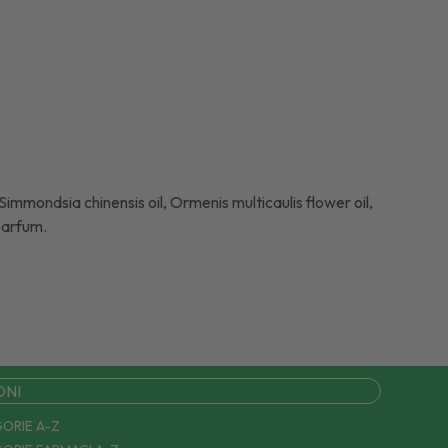
immondsia chinensis oil, Ormenis multicaulis flower oil,
 parfum.
ONI
ORIE A-Z