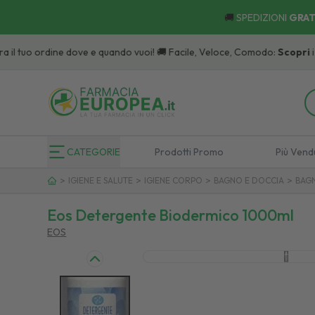
🚚
SPEDIZIONI
GRAT
uo ordine dove e quando vuoi! 🚚 Facile, Veloce, Comodo:
Scopri
i Punti di
CATEGORIE
Prodotti Promo
Più Vend
>
>
>
>
IGIENE E SALUTE
IGIENE CORPO
BAGNO E DOCCIA
BAGN
Eos Detergente Biodermico 1000ml
EOS