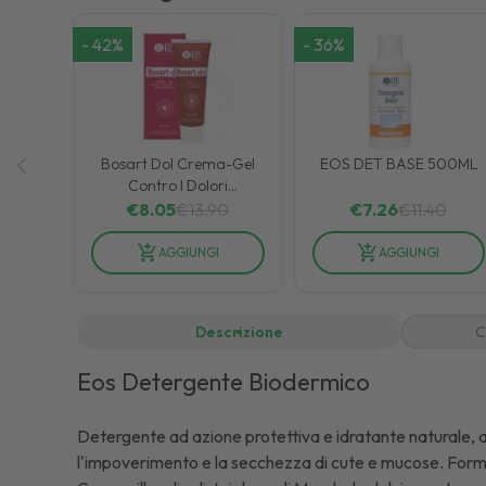
-
42
%
-
36
%
Bosart Dol Crema-Gel
EOS DET BASE 500ML
Contro I Dolori
Osteoarticolari 125 ml
€
8.05
€
13.90
€
7.26
€
11.40
AGGIUNGI
AGGIUNGI
Descrizione
C
Eos Detergente Biodermico
Detergente ad azione protettiva e idratante naturale, ada
l'impoverimento e la secchezza di cute e mucose. Formul