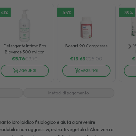
41
%
-
45
%
-
39
%
Detergente Intimo Eos
Bosart 90 Compresse
EOS
Bioverde 300 ml con
Estratti Naturali
Comp
€
5.76
€
9.70
€
13.63
€
25.00
€
AGGIUNGI
AGGIUNGI
Metodi di pagamento
nto idrolipidico fisiologico e aiuta a prevenire
abili e non aggressivi, estratti vegetali di Aloe vera e