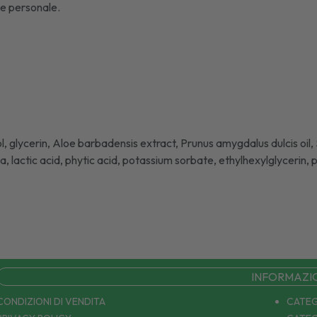
ene personale.
a
 glycerin, Aloe barbadensis extract, Prunus amygdalus dulcis oil, S
, lactic acid, phytic acid, potassium sorbate, ethylhexylglycerin,
INFORMAZI
CONDIZIONI DI VENDITA
CATEG