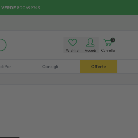
 VERDE
800699743
0
Wishlist
Accedi
Carrello
di Per
Consigli
Offerte