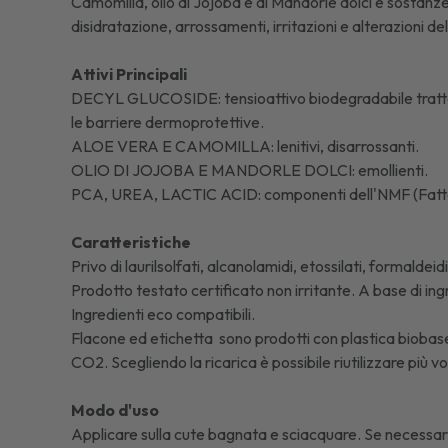
Camomilla, olio di Jojoba e di Mandorle dolci e sostanze
disidratazione, arrossamenti, irritazioni e alterazioni dell'
Attivi Principali
DECYL GLUCOSIDE: tensioattivo biodegradabile tratto da
le barriere dermoprotettive.
ALOE VERA E CAMOMILLA: lenitivi, disarrossanti.
OLIO DI JOJOBA E MANDORLE DOLCI: emollienti.
PCA, UREA, LACTIC ACID: componenti dell'NMF (Fattore
Caratteristiche
Privo di laurilsolfati, alcanolamidi, etossilati, formaldeidi
Prodotto testato certificato non irritante. A base di ing
Ingredienti eco compatibili.
Flacone ed etichetta sono prodotti con plastica biobase
CO2. Scegliendo la ricarica è possibile riutilizzare più v
Modo d'uso
Applicare sulla cute bagnata e sciacquare. Se necessario