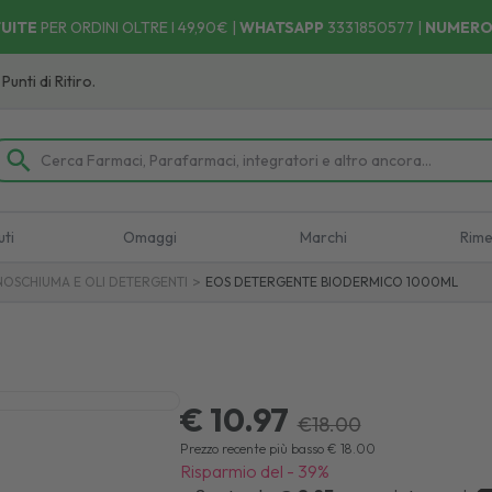
UITE
PER ORDINI OLTRE I 49,90€ |
WHATSAPP
3331850577
|
NUMERO
 Ritiro.
uti
Omaggi
Marchi
Rime
>
OSCHIUMA E OLI DETERGENTI
EOS DETERGENTE BIODERMICO 1000ML
€ 10.97
€
18.00
Prezzo recente più basso
€
18.00
Risparmio del
-
39
%