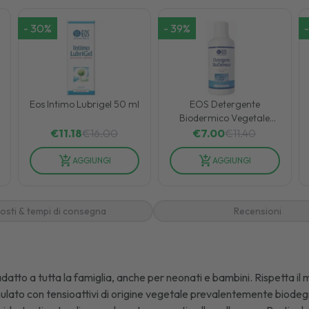
-
30
%
-
39
%
-
Eos Intimo Lubrigel 50 ml
EOS Detergente
Biodermico Vegetale
500 ml
€
11.18
€
16.00
€
7.00
€
11.40
AGGIUNGI
AGGIUNGI
osti & tempi di consegna
Recensioni
tto a tutta la famiglia, anche per neonati e bambini. Rispetta il ma
ato con tensioattivi di origine vegetale prevalentemente biodegrad