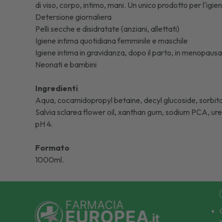
di viso, corpo, intimo, mani. Un unico prodotto per l'igi
Detersione giornaliera
Pelli secche e disidratate (anziani, allettati)
Igiene intima quotidiana femminile e maschile
Igiene intima in gravidanza, dopo il parto, in menopaus
Neonati e bambini
Ingredienti
Aqua, cocamidopropyl betaine, decyl glucoside, sorbitol,
Salvia sclarea flower oil, xanthan gum, sodium PCA, urea
pH 4.
Formato
1000ml.