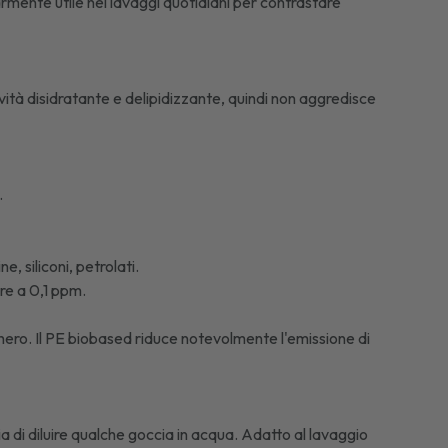
armente utile nei lavaggi quotidiani per contrastare
tà disidratante e delipidizzante, quindi non aggredisce
.
e, siliconi, petrolati.
ore a 0,1 ppm.
hero. Il PE biobased riduce notevolmente l'emissione di
a di diluire qualche goccia in acqua. Adatto al lavaggio