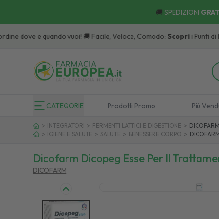
🚚
SPEDIZIONI
GRAT
 dove e quando vuoi! 🚚 Facile, Veloce, Comodo:
Scopri
i Punti di Ritiro.
CATEGORIE
Prodotti Promo
Più Vend
>
>
>
INTEGRATORI
FERMENTI LATTICI E DIGESTIONE
DICOFARM 
>
>
>
>
IGIENE E SALUTE
SALUTE
BENESSERE CORPO
DICOFARM 
Dicofarm Dicopeg Esse Per Il Trattamen
DICOFARM