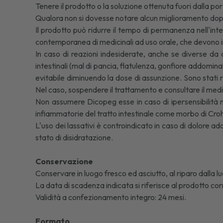
Tenere il prodotto o la soluzione ottenuta fuori dalla po
Qualora non si dovesse notare alcun miglioramento dopo 7
Il prodotto può ridurre il tempo di permanenza nell'inte
contemporanea di medicinali ad uso orale, che devono i
In caso di reazioni indesiderate, anche se diverse da 
intestinali (mal di pancia, flatulenza, gonfiore addomin
evitabile diminuendo la dose di assunzione. Sono stati ri
Nel caso, sospendere il trattamento e consultare il med
Non assumere Dicopeg esse in caso di ipersensibilità no
infiammatorie del tratto intestinale come morbo di Croh
L'uso dei lassativi è controindicato in caso di dolore 
stato di disidratazione.
Conservazione
Conservare in luogo fresco ed asciutto, al riparo dalla lu
La data di scadenza indicata si riferisce al prodotto c
Validità a confezionamento integro: 24 mesi.
Formato