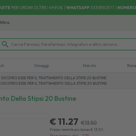
UITE
PER ORDINI OLTRE I 49,90€ |
WHATSAPP
3331850577
|
NUMERO
uti
Omaggi
Marchi
Rime
DICOPEG ESSE PER IL TRATTAMENTO DELLA STIPSI 20 BUSTINE
DICOPEG ESSE PER IL TRATTAMENTO DELLA STIPSI 20 BUSTINE
to Della Stipsi 20 Bustine
€ 11.27
€
13.50
Prezzo recente più basso
€
13.50
Risparmio del
-
17
%