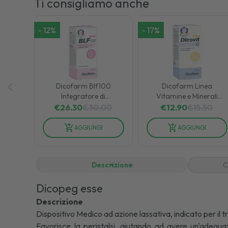
Ti consigliamo anche
-
12
%
-
17
%
Dicofarm Blf100
Dicofarm Linea
Integratore di
Vitamine e Minerali
Lattoferrina per Sistema
Dicovit D Integratore
€
26.30
€
30.00
€
12.90
€
15.50
Immunitario Gocce 16 ml
Alimentare 7,5 ml
AGGIUNGI
AGGIUNGI
Descrizione
C
Dicopeg esse
Descrizione
Dispositivo Medico ad azione lassativa, indicato per il t
Favorisce la peristalsi, aiutando ad avere un'adegua