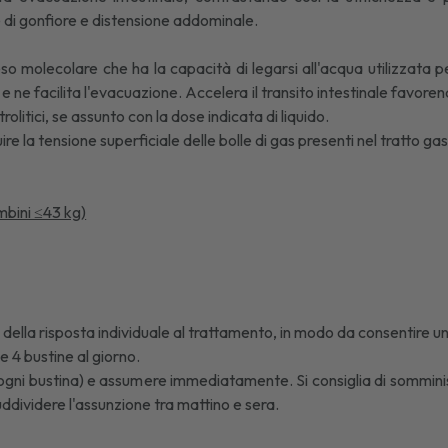
ne di gonfiore e distensione addominale.
.
eso molecolare che ha la capacità di legarsi all'acqua utilizzata 
e facilita l'evacuazione. Accelera il transito intestinale favoren
rolitici, se assunto con la dose indicata di liquido.
re la tensione superficiale delle bolle di gas presenti nel tratto gas
mbini ≤43 kg)
ella risposta individuale al trattamento, in modo da consentire u
4 bustine al giorno.
er ogni bustina) e assumere immediatamente. Si consiglia di sommini
uddividere l'assunzione tra mattino e sera.