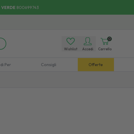
 VERDE
800699743
0
Wishlist
Accedi
Carrello
di Per
Consigli
Offerte