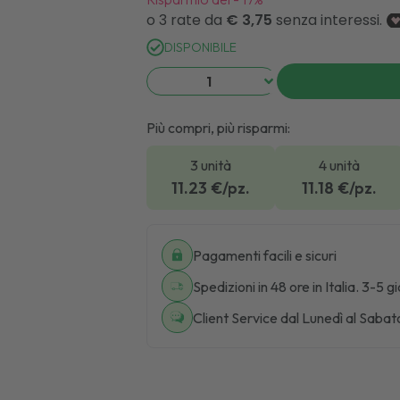
DISPONIBILE
Più compri, più risparmi:
3 unità
4 unità
11.23
€/pz.
11.18
€/pz.
Pagamenti facili e sicuri
Spedizioni in 48 ore in Italia. 3-5 g
Client Service dal Lunedì al Sabat