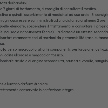
rtata dei bambini.
 giorni di trattamento, si consiglia di consultare il medico.
stino e quindi l'assorbimento di medicinali ad uso orale. Si consigl
n ogni caso essere somministrati ad una distanza di almeno 2 ore.
quelle elencate, sospendere il trattamento e consultare il proprio
ale, nausea e incontinenza fecale). La diarrea è un effetto seconda
portati raramente casi di reazioni da ipersensibilità (rash cutaneo
ico.
ta verso macrogol o gli altri componenti, perforazione, ostruzione
n, colite ulcerosa e megacolon tossico.
addominale acuto o di origine sconosciuta, nausea e vomito, sanguin
ce e lontano da fonti di calore.
orrettamente conservato in confezione integra.