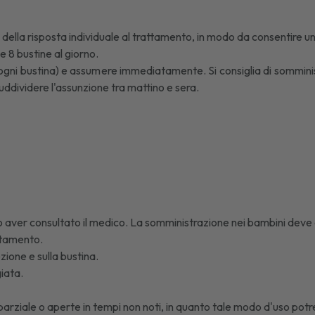
ella risposta individuale al trattamento, in modo da consentire u
8 bustine al giorno.
er ogni bustina) e assumere immediatamente. Si consiglia di sommini
uddividere l'assunzione tra mattino e sera.
dopo aver consultato il medico. La somministrazione nei bambini deve 
attamento.
ione e sulla bustina.
iata.
o parziale o aperte in tempi non noti, in quanto tale modo d'uso po