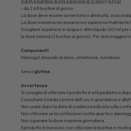
Adulti e bambini di età superiore ai 12 anni (>43 kg)
- da 2 a 8 bustine al giorno.
La dose deve essere aumentata o diminuita, a seconda d
La dose massima necessaria non supera normalmente le 
Sciogliere la polvere in acqua o altro liquido (60 ml p
la dose minima (2 bustine al giorno). Per dosi maggiori s
Componenti
Macrogol, biossido di silicio, simeticone, sucralosio.
Senza
glutine
.
Avvertenze
Si consiglia di utilizzare il prodotto in età pediatrica 
Consultare il medico prima dell'uso in gravidanza e all
Non usare dopo la data di scadenza indicata sulla confez
Non utilizzare se la confezione risulta aperta o dannegg
Non superare la dose massima giornaliera.
Il prodotto è monouso: non utilizzare le bustine in mod