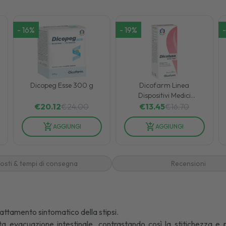
-
16
%
-
19
%
-
Dicopeg Esse 300 g
Dicofarm Linea
Dispositivi Medici
Dicotuss baby Med
€
20.12
€
24.00
€
13.45
€
16.70
Integratore Alimentare
100ml
AGGIUNGI
AGGIUNGI
osti & tempi di consegna
Recensioni
rattamento sintomatico della stipsi.
ta evacuazione intestinale, contrastando così la stitichezza e p