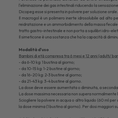
l'eliminazione dei gas intestinali riducendo la sensazio
Dicopeg esse si presenta in polvere per soluzione orale
Il macrogol è un polimero inerte idrosolubile ad alto p
reidratazione e un ammorbidimento della massa fecale e n
tratto gastro-intestinale e non porta a squilibri idro-elett
Il simeticone è una sostanza che ha la capacità di diminui
Modalità d'uso
Bambini di età compresa tra 6 mesi e 12 anni (adulti/ ba
- da 6-10 kg: 1 bustina al giorno;
- da 10-15 kg: 1-2 bustine al giorno;
- da 16-20 kg: 2-3 bustine al giorno;
- da 21-43 kg: 3-4 bustine al giorno.
La dose deve essere aumentata o diminuita, a seconda d
La dose massima necessaria non supera normalmente le 
Sciogliere la polvere in acqua o altro liquido (60 ml p
la dose minima (1 bustina al giorno). Per dosi maggiori s