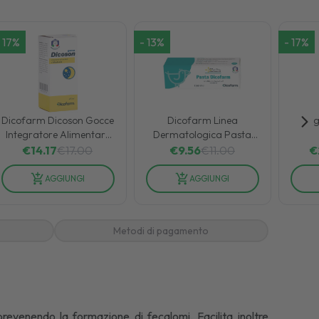
17
%
-
13
%
-
17
%
Dicofarm Dicoson Gocce
Dicofarm Linea
Ag
Integratore Alimentare
Dermatologica Pasta
di Melatonina 25 ml
Vitaminica Protettiva
€
14.17
€
17.00
€
9.56
€
11.00
€
Lenitiva 100 ml
AGGIUNGI
AGGIUNGI
Metodi di pagamento
revenendo la formazione di fecalomi. Facilita inoltre