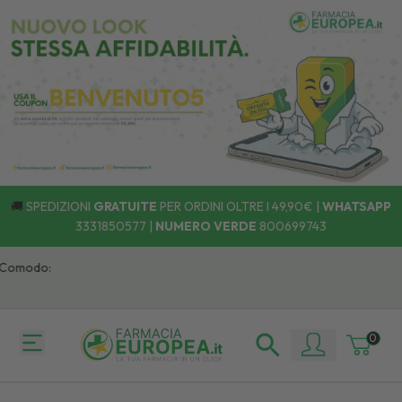
🚚
SPEDIZIONI
GRATUITE
PER ORDINI OLTRE I 49,90€ |
WHATSAPP
3331850577
|
NUMERO VERDE
800699743
 Comodo:
0