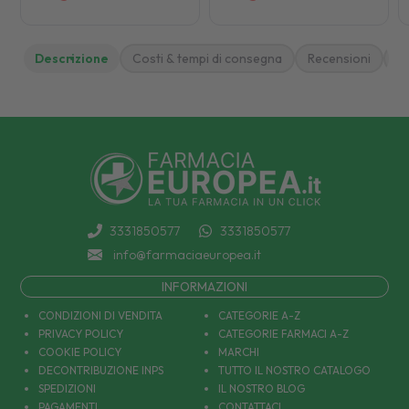
Descrizione
Costi & tempi di consegna
Recensioni
M
3331850577
3331850577
info@farmaciaeuropea.it
INFORMAZIONI
CONDIZIONI DI VENDITA
CATEGORIE A-Z
PRIVACY POLICY
CATEGORIE FARMACI A-Z
COOKIE POLICY
MARCHI
DECONTRIBUZIONE INPS
TUTTO IL NOSTRO CATALOGO
SPEDIZIONI
IL NOSTRO BLOG
PAGAMENTI
CONTATTACI