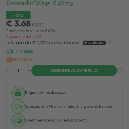
Dequadin*20cpr 0,25mg
-
59
%
€ 3.68
€
8.90
Prezzo recente più basso
€
8.90
Risparmio del
-
59
%
DISPONIBILE
DETRAIBILE
AGGIUNGI AL CARRELLO
Pagamenti facili e sicuri
Spedizioni in 48 ore in Italia. 3-5 giorni in Europa
Client Service dal Lunedì al Sabato