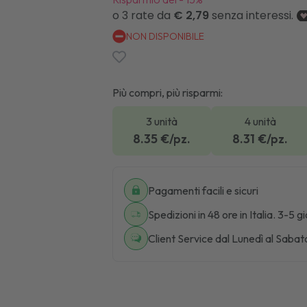
NON DISPONIBILE
Più compri, più risparmi:
3 unità
4 unità
8.35
€/pz.
8.31
€/pz.
Pagamenti facili e sicuri
Spedizioni in 48 ore in Italia. 3-5 g
Client Service dal Lunedì al Sabat