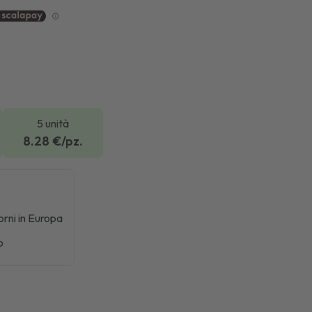
5 unità
8.28
€/pz.
iorni in Europa
o