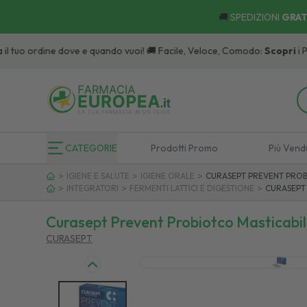
🚚
SPEDIZIONI
GRAT
tuo ordine dove e quando vuoi! 🚚 Facile, Veloce, Comodo:
Scopri
i Punti di
CATEGORIE
Prodotti Promo
Più Vend
>
>
>
IGIENE E SALUTE
IGIENE ORALE
CURASEPT PREVENT PROB
>
>
>
INTEGRATORI
FERMENTI LATTICI E DIGESTIONE
CURASEPT
Curasept Prevent Probiotco Masticabil
CURASEPT