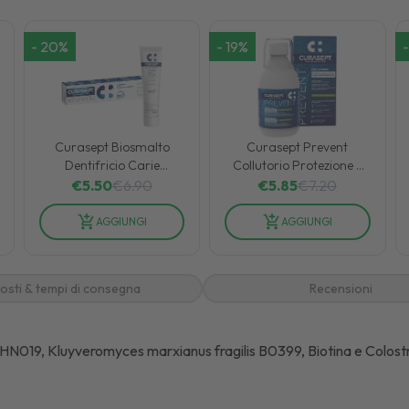
-
20
%
-
19
%
-
Curasept Biosmalto
Curasept Prevent
Dentifricio Carie
Collutorio Protezione e
Abrasione ed Erosione 75
Prevenzione
€
5.50
€
6.90
€
5.85
€
7.20
ml
Riequilibrante 300 ml
AGGIUNGI
AGGIUNGI
osti & tempi di consegna
Recensioni
s HN019, Kluyveromyces marxianus fragilis B0399, Biotina e Colost