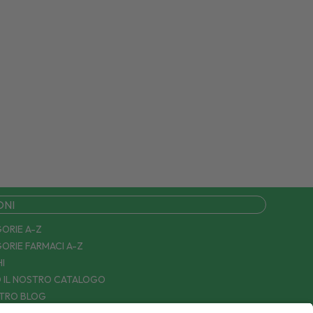
ONI
ORIE A-Z
ORIE FARMACI A-Z
I
 IL NOSTRO CATALOGO
STRO BLOG