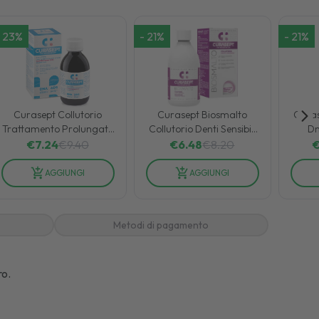
23
%
-
21
%
-
21
%
Curasept Collutorio
Curasept Biosmalto
Curas
Trattamento Prolungato
Collutorio Denti Sensibili
Dn
Placca e Carie 0,05 Ads
Sollievo Rapido Dal
L
€
7.24
€
9.40
€
6.48
€
8.20
+ Dna 200ml
Dolore 300 ml
AGGIUNGI
AGGIUNGI
Metodi di pagamento
ro.