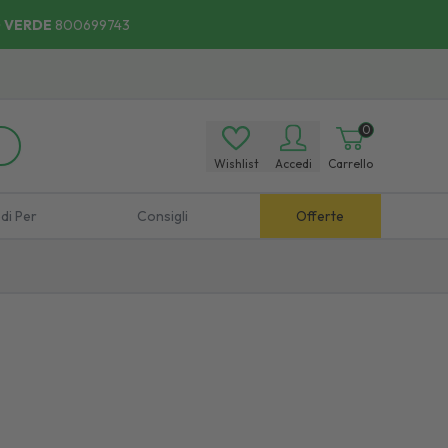
 VERDE
800699743
0
Wishlist
Accedi
Carrello
di Per
Consigli
Offerte