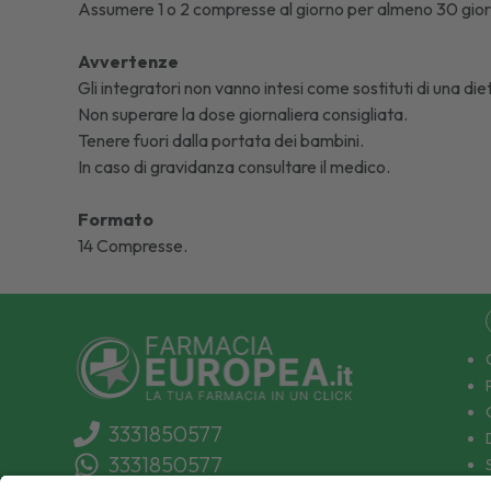
Assumere 1 o 2 compresse al giorno per almeno 30 giorn
Avvertenze
Gli integratori non vanno intesi come sostituti di una diet
Non superare la dose giornaliera consigliata.
Tenere fuori dalla portata dei bambini.
In caso di gravidanza consultare il medico.
Formato
14 Compresse.
3331850577
3331850577