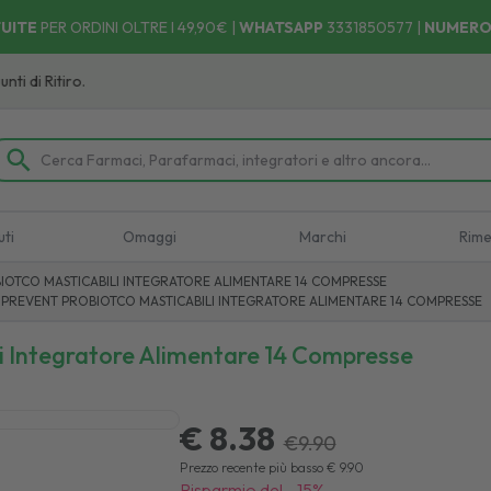
UITE
PER ORDINI OLTRE I 49,90€ |
WHATSAPP
3331850577
|
NUMERO
 Ritiro.
uti
Omaggi
Marchi
Rime
IOTCO MASTICABILI INTEGRATORE ALIMENTARE 14 COMPRESSE
 PREVENT PROBIOTCO MASTICABILI INTEGRATORE ALIMENTARE 14 COMPRESSE
i Integratore Alimentare 14 Compresse
€ 8.38
€
9.90
Prezzo recente più basso
€
9.90
Risparmio del
-
15
%