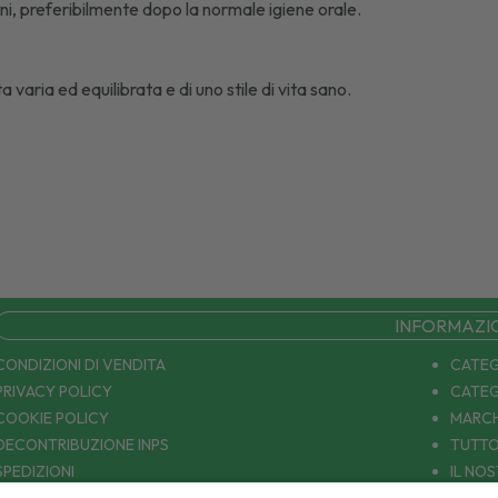
i, preferibilmente dopo la normale igiene orale.
a varia ed equilibrata e di uno stile di vita sano.
INFORMAZI
CONDIZIONI DI VENDITA
CATEG
PRIVACY POLICY
CATEG
COOKIE POLICY
MARCH
DECONTRIBUZIONE INPS
TUTTO
SPEDIZIONI
IL NO