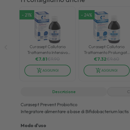
-
21
%
-
24
%
Curasept Collutorio
Curasept Collutorio
Trattamento Intensivo
Trattamento Prolungato
Clorexidina 0,20 Ads +
Clorexidina 0,12 Ads +
€
7.81
€
9.90
€
7.32
€
9.60
Dna 200 ml
Dna 200 ml
AGGIUNGI
AGGIUNGI
Descrizione
C
Curasept Prevent Probiotico
Integratore alimentare a base di Bifidobacterium lacti
Modo d'uso