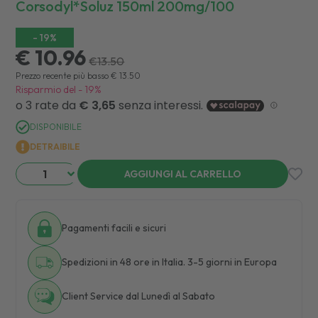
Corsodyl*soluz 150ml 200mg/100
-
19
%
€ 10.96
€
13.50
Prezzo recente più basso
€
13.50
Risparmio del
-
19
%
DISPONIBILE
DETRAIBILE
AGGIUNGI AL CARRELLO
Pagamenti facili e sicuri
Spedizioni in 48 ore in Italia. 3-5 giorni in Europa
Client Service dal Lunedì al Sabato