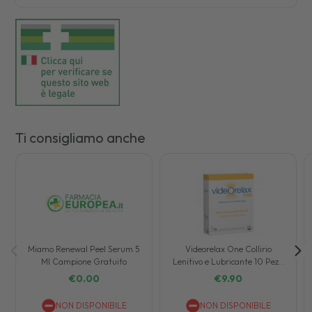
Ti consigliamo anche
Miamo Renewal Peel Serum 5
Videorelax One Collirio
Ml Campione Gratuito
Lenitivo e Lubricante 10 Pezzi
da 0,5 ml
€
0.00
€
9.90
NON DISPONIBILE
NON DISPONIBILE