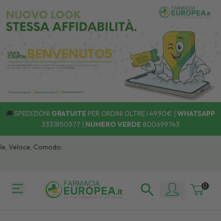
🚚
SPEDIZIONI
GRATUITE
PER ORDINI OLTRE I 49,90€ |
WHATSAPP
3331850577
|
NUMERO VERDE
800699743
le, Veloce, Comodo:
0