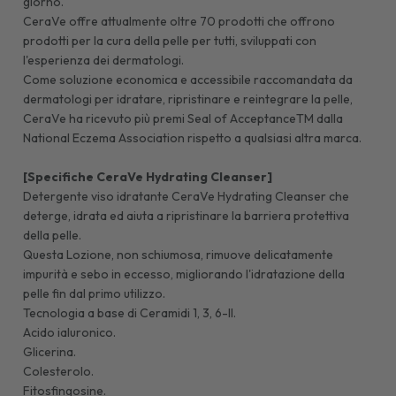
giorno.
CeraVe offre attualmente oltre 70 prodotti che offrono
prodotti per la cura della pelle per tutti, sviluppati con
l'esperienza dei dermatologi.
Come soluzione economica e accessibile raccomandata da
dermatologi per idratare, ripristinare e reintegrare la pelle,
CeraVe ha ricevuto più premi Seal of AcceptanceTM dalla
National Eczema Association rispetto a qualsiasi altra marca.
[Specifiche CeraVe Hydrating Cleanser]
Detergente viso idratante CeraVe Hydrating Cleanser che
deterge, idrata ed aiuta a ripristinare la barriera protettiva
della pelle.
Questa Lozione, non schiumosa, rimuove delicatamente
impurità e sebo in eccesso, migliorando l'idratazione della
pelle fin dal primo utilizzo.
Tecnologia a base di Ceramidi 1, 3, 6-II.
Acido ialuronico.
Glicerina.
Colesterolo.
Fitosfingosine.