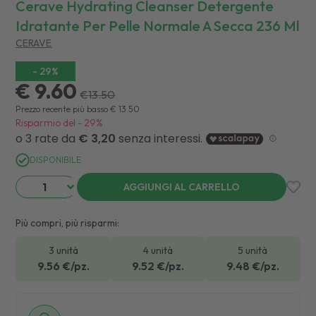
Cerave Hydrating Cleanser Detergente
Idratante Per Pelle Normale A Secca 236 Ml
CERAVE
-
29
%
€ 9.60
€
13.50
Prezzo recente più basso
€
13.50
Risparmio del
-
29
%
DISPONIBILE
AGGIUNGI AL CARRELLO
Più compri, più risparmi:
3 unità
4 unità
5 unità
9.56
€/pz.
9.52
€/pz.
9.48
€/pz.