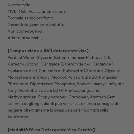
Niacinamide.
MVE (Multi Vesicular Emulsion).
Formula senza profumo.
Dermatologicamente testato.
Non comedogeno.
Adatto ai bambini.
[Composizione e INCI detergente viso]
Purified Water, Glycerin, Behentrimonium Methosulfate,
Cetearyl Alcohol, Ceramide 3, Ceramide 6-II, Ceramide 1,
Hyaluronic Acid, Cholesterol, Polyoxyl 40 Stearate, Glyceryl
Monostearate, Stearyl Alcohol, Polysorbate 20, Potassium
Phosphate, Dipotassium Phosphate, Sodium Lauroyl Lactylate,
Cetyl Alcohol, Disodium EDTA, Phytosphingosine,
Methylparaben, Propylparaben, Carbomer, Xanthan Gum.
L’elenco degli ingredienti può variare. L'azienda consiglia di
leggere attentamente la composizione riportata sulla
confezione.
[Modalità D'uso Detergente Viso CeraVe]