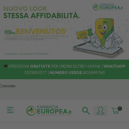
🚚
SPEDIZIONI
GRATUITE
PER ORDINI OLTRE I 49,90€ |
WHATSAPP
3331850577
|
NUMERO VERDE
800699743
omodo:
0