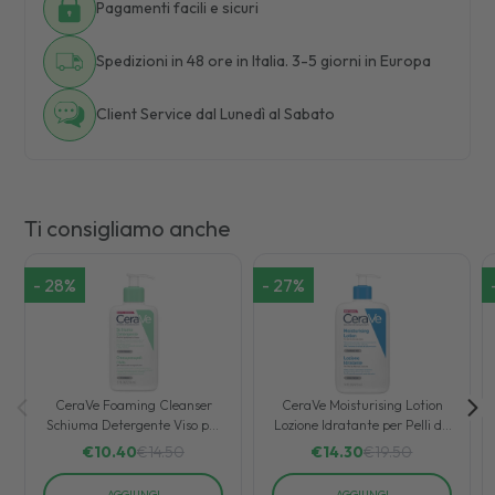
Pagamenti facili e sicuri
Spedizioni in 48 ore in Italia. 3-5 giorni in Europa
Client Service dal Lunedì al Sabato
Ti consigliamo anche
-
28
%
-
27
%
CeraVe Foaming Cleanser
CeraVe Moisturising Lotion
Schiuma Detergente Viso per
Lozione Idratante per Pelli da
Pelli Normali o Grasse 236ml
Normali a Secche 473ml
€
10.40
€
14.50
€
14.30
€
19.50
AGGIUNGI
AGGIUNGI