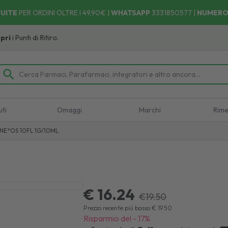
UITE
PER ORDINI OLTRE I 49,90€ |
WHATSAPP
3331850577
|
NUMERO
i Punti di Ritiro.
uti
Omaggi
Marchi
Rime
NE*OS 10FL 1G/10ML
€ 16.24
€
19.50
Prezzo recente più basso
€
19.50
Risparmio del
-
17
%