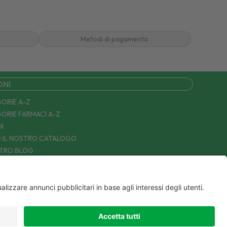
Metodi di pagamento
ONI
ORIE A-Z
ORIE FARMACI A-Z
I
 IL NOSTRO CATALOGO
STRO BLOG
TTACI