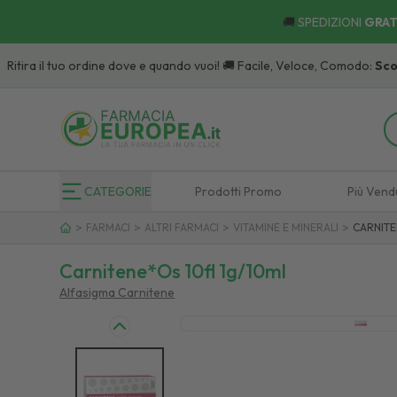
🚚
SPEDIZIONI
GRAT
tira il tuo ordine dove e quando vuoi! 🚚 Facile, Veloce, Comodo:
Scopri
CATEGORIE
Prodotti Promo
Più Vend
>
>
>
>
FARMACI
ALTRI FARMACI
VITAMINE E MINERALI
CARNITE
Carnitene*os 10fl 1g/10ml
Alfasigma Carnitene