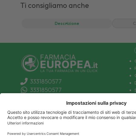
Ti consigliamo anche
Descrizione
C
3331850577
3331850577
info@farmaciaeuropea.it