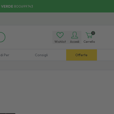
 VERDE
800699743
0
Wishlist
Accedi
Carrello
di Per
Consigli
Offerte