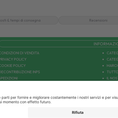
osti & tempi di consegna
Recensioni
INFORMAZI
CONDIZIONI DI VENDITA
CATEG
PRIVACY POLICY
CATEG
COOKIE POLICY
MARCH
DECONTRIBUZIONE INPS
TUTTO
SPEDIZIONI
IL NO
PAGAMENTI
CONTA
COUPON E OFFERTE
PATOLOGIE: CAUSE E RIMEDI
DIVENTIAMO AMICI!