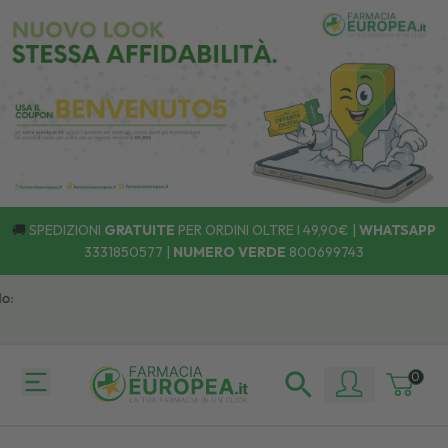
🚚
SPEDIZIONI
GRATUITE
PER ORDINI OLTRE I 49,90€ |
WHATSAPP
3331850577
|
NUMERO VERDE
800699743
:
0