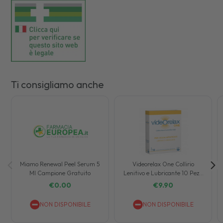
Ti consigliamo anche
Miamo Renewal Peel Serum 5
Videorelax One Collirio
Ml Campione Gratuito
Lenitivo e Lubricante 10 Pezzi
da 0,5 ml
€
0.00
€
9.90
NON DISPONIBILE
NON DISPONIBILE