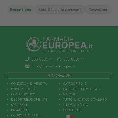
Descrizione
Costi & tempi di consegna
Recensioni
M
3331850577
3331850577
info@farmaciaeuropea.it
INFORMAZIONI
CONDIZIONI DI VENDITA
CATEGORIE A-Z
PRIVACY POLICY
CATEGORIE FARMACI A-Z
COOKIE POLICY
MARCHI
DECONTRIBUZIONE INPS
TUTTO IL NOSTRO CATALOGO
SPEDIZIONI
IL NOSTRO BLOG
PAGAMENTI
CONTATTACI
COUPON E OFFERTE