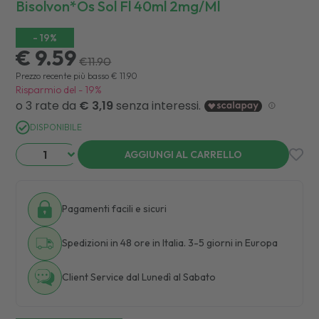
Bisolvon*os Sol Fl 40ml 2mg/ml
-
19
%
€ 9.59
€
11.90
Prezzo recente più basso
€
11.90
Risparmio del
-
19
%
DISPONIBILE
AGGIUNGI AL CARRELLO
Pagamenti facili e sicuri
Spedizioni in 48 ore in Italia. 3-5 giorni in Europa
Client Service dal Lunedì al Sabato