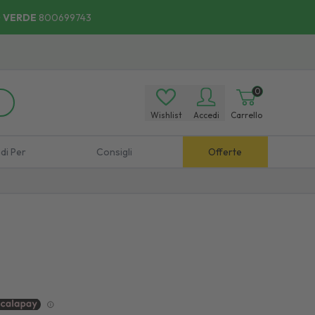
 VERDE
800699743
0
Wishlist
Accedi
Carrello
di Per
Consigli
Offerte