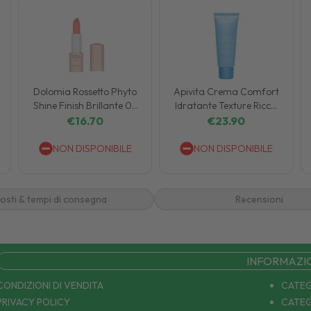
Dolomia Rossetto Phyto
Apivita Crema Comfort
Shine Finish Brillante 08
Idratante Texture Ricca
Loto
40 ml
€
16.70
€
23.90
NON DISPONIBILE
NON DISPONIBILE
osti & tempi di consegna
Recensioni
INFORMAZI
CONDIZIONI DI VENDITA
CATEG
PRIVACY POLICY
CATEG