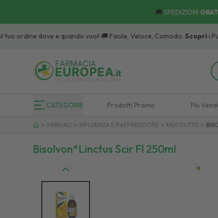
🚚
SPEDIZIONI
GRAT
tuo ordine dove e quando vuoi! 🚚 Facile, Veloce, Comodo:
Scopri
i Punti di
CATEGORIE
Prodotti Promo
Più Vend
>
>
>
>
FARMACI
INFLUENZA E RAFFREDDORE
MUCOLITICI
BIS
Bisolvon*linctus Scir Fl 250ml