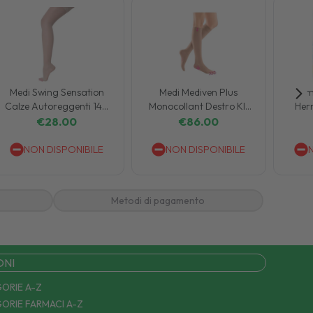
Medi Swing Sensation
Medi Mediven Plus
Dom
Calze Autoreggenti 140
Monocollant Destro Kl1
Her
Denari 18mmhg Taglia 3
Lungo Misura 4
3
€
28.00
€
86.00
NON DISPONIBILE
NON DISPONIBILE
Metodi di pagamento
ONI
ORIE A-Z
ORIE FARMACI A-Z