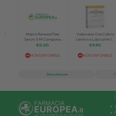
Miamo Renewal Peel
Videorelax One Collirio
Serum 5 Ml Campione
Lenitivo e Lubricante 10
Gratuito
Pezzi da 0,5 ml
€
0.00
€
9.90
NON DISPONIBILE
NON DISPONIBILE
Descrizione
C