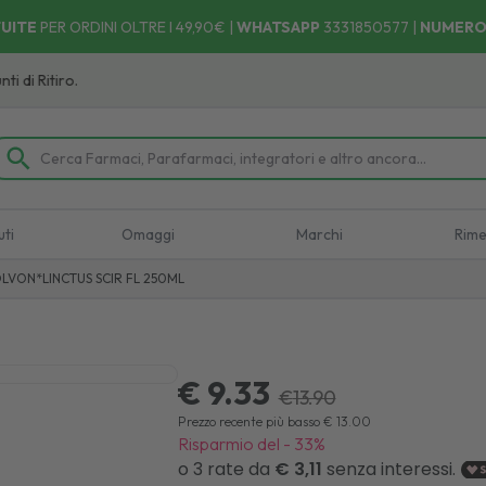
UITE
PER ORDINI OLTRE I 49,90€ |
WHATSAPP
3331850577
|
NUMERO
 Ritiro.
uti
Omaggi
Marchi
Rime
OLVON*LINCTUS SCIR FL 250ML
€ 9.33
€
13.90
Prezzo recente più basso
€
13.00
Risparmio del
-
33
%