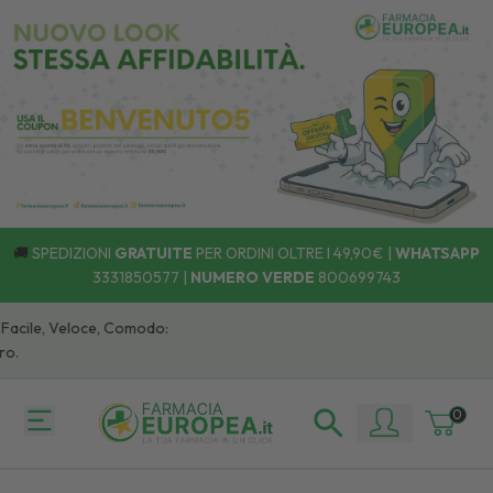
🚚
SPEDIZIONI
GRATUITE
PER ORDINI OLTRE I 49,90€ |
WHATSAPP
3331850577
|
NUMERO VERDE
800699743
 Facile, Veloce, Comodo:
o.
0