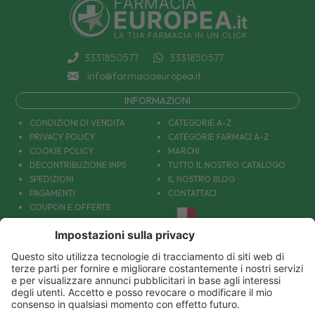
3331850577
3331850577
info@farmaciaeuropea.it
INFORMAZIONI
CONDIZIONI DI VENDITA
CATEGORIE A-Z
PRIVACY POLICY
CATEGORIE FARMACI A-Z
COOKIE POLICY
MARCHI
DECONTRIBUZIONE INPS
TUTTO IL NOSTRO CATALOGO
SPEDIZIONI
IL NOSTRO BLOG
PAGAMENTI
CONTATTACI
COUPON E OFFERTE
PATOLOGIE: CAUSE E RIMEDI
DIVENTIAMO AMICI!
Parafarmacia Europea Srl - Via Petraro 380- 80050 Santa Maria la Carità (NA) - P.IVA
10677001215