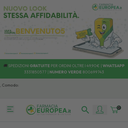
🚚
SPEDIZIONI
GRATUITE
PER ORDINI OLTRE I 49,90€ |
WHATSAPP
3331850577
|
NUMERO VERDE
800699743
 Comodo:
0