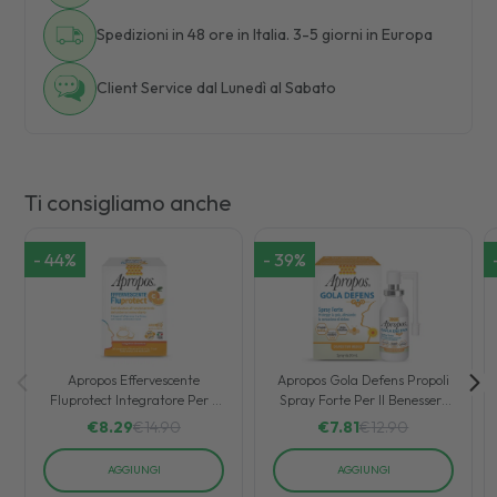
Spedizioni in 48 ore in Italia. 3-5 giorni in Europa
Client Service dal Lunedì al Sabato
Ti consigliamo anche
-
44
%
-
39
%
Apropos Effervescente
Apropos Gola Defens Propoli
Fluprotect Integratore Per Il
Spray Forte Per Il Benessere
Sistema Immunitario 20 cpr
Della Gola 20 ml
€
8.29
€
14.90
€
7.81
€
12.90
AGGIUNGI
AGGIUNGI