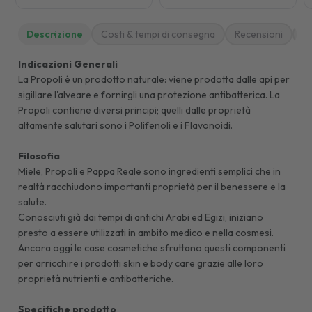
Descrizione
Costi & tempi di consegna
Recensioni
M
Indicazioni Generali
La Propoli è un prodotto naturale: viene prodotta dalle api per
sigillare l'alveare e fornirgli una protezione antibatterica. La
Propoli contiene diversi principi; quelli dalle proprietà
altamente salutari sono i Polifenoli e i Flavonoidi.
Filosofia
Miele, Propoli e Pappa Reale sono ingredienti semplici che in
realtà racchiudono importanti proprietà per il benessere e la
salute.
Conosciuti già dai tempi di antichi Arabi ed Egizi, iniziano
presto a essere utilizzati in ambito medico e nella cosmesi.
Ancora oggi le case cosmetiche sfruttano questi componenti
per arricchire i prodotti skin e body care grazie alle loro
proprietà nutrienti e antibatteriche.
Specifiche prodotto