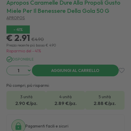
Apropos Caramelle Dure Alla Propoli Gusto
Miele Per Il Benessere Della Gola 50 G
APROPOS
-
41
%
€ 2.91
€
4.90
Prezzo recente più basso
€
4.90
Risparmio del
-
41
%
DISPONIBILE
AGGIUNGI AL CARRELLO
Più compri, più risparmi:
3 unità
4 unità
5 unità
2.90
€/pz.
2.89
€/pz.
2.88
€/pz.
Pagamenti facili e sicuri