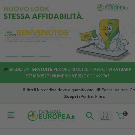
🚚
SPEDIZIONI
GRATUITE
PER ORDINI OLTRE I 49,90€ |
WHATSAPP
3331850577
|
NUMERO VERDE
800699743
Ritira il tuo ordine dove e quando vuoi! 🚚 Facile, Veloce, Com
Scopri
i Punti di Ritiro.
0