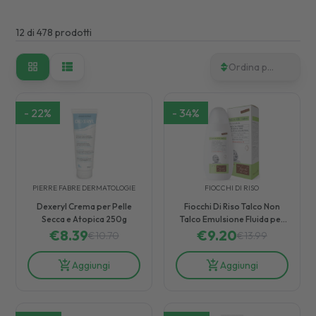
12
di
478
prodotti
Ordina per
-
22
%
-
34
%
PIERRE FABRE DERMATOLOGIE
FIOCCHI DI RISO
Dexeryl Crema per Pelle
Fiocchi Di Riso Talco Non
Secca e Atopica 250g
Talco Emulsione Fluida per
€
8.39
Sudorazione e Odori 120 ml
€
9.20
€
10.70
€
13.99
Aggiungi
Aggiungi