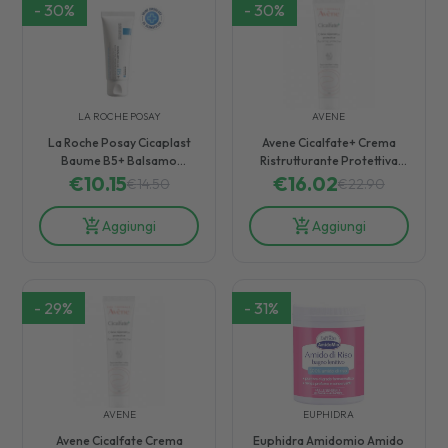
-
30
%
-
30
%
LA ROCHE POSAY
AVENE
La Roche Posay Cicaplast
Avene Cicalfate+ Crema
Baume B5+ Balsamo
Ristrutturante Protettiva
Riparatore Adulti e Bambini
€
10.15
per Adulti e Bambini 100 ml
€
16.02
€
14.50
€
22.90
40 ml
Aggiungi
Aggiungi
-
29
%
-
31
%
AVENE
EUPHIDRA
Avene Cicalfate Crema
Euphidra Amidomio Amido