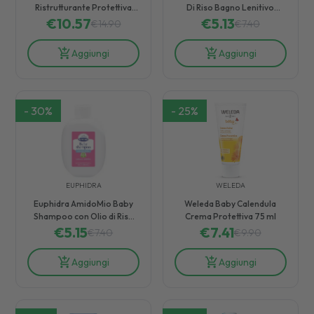
Ristrutturante Protettiva
Di Riso Bagno Lenitivo
Adulti Bambini Bebè 40 ml
€
10.57
€
Polvere 200 G
5.13
€
14.90
€
7.40
Aggiungi
Aggiungi
-
30
%
-
25
%
EUPHIDRA
WELEDA
Euphidra AmidoMio Baby
Weleda Baby Calendula
Shampoo con Olio di Riso
Crema Protettiva 75 ml
Delicato Protettivo 200 ml
€
5.15
€
7.41
€
7.40
€
9.90
Aggiungi
Aggiungi