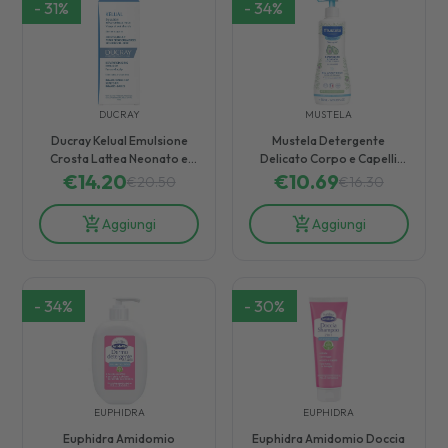
-
31
%
-
34
%
DUCRAY
MUSTELA
Ducray Kelual Emulsione
Mustela Detergente
Crosta Lattea Neonato e
Delicato Corpo e Capelli
Pelle Sebo-Squamosa
€
14.20
€
10.69
500 ml
€
20.50
€
16.30
Adulto 50 ml
Aggiungi
Aggiungi
-
34
%
-
30
%
EUPHIDRA
EUPHIDRA
Euphidra Amidomio
Euphidra Amidomio Doccia