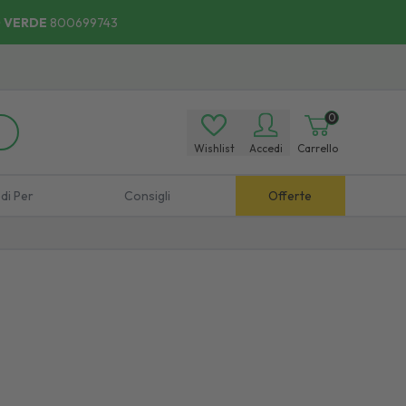
 VERDE
800699743
oce, Comodo:
Scopri
i Punti di Ritiro.
0
Wishlist
Accedi
Carrello
di Per
Consigli
Offerte