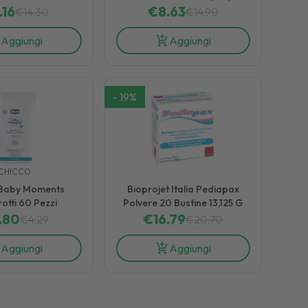
are Isotonica 100
.16
Flaconcini x 15ml
€
8.63
€
14.30
€
14.90
ml
Aggiungi
Aggiungi
-
19
%
CHICCO
 Baby Moments
Bioprojet Italia Pediapax
otti 60 Pezzi
Polvere 20 Bustine 13,125 G
.80
€
16.79
€
4.29
€
20.70
Aggiungi
Aggiungi