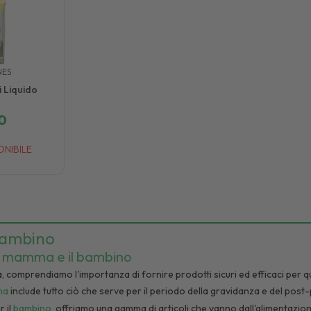
NES
i Liquido
0
ONIBILE
ambino
la mamma e il bambino
comprendiamo l'importanza di fornire prodotti sicuri ed efficaci per que
ma
include tutto ciò che serve per il periodo della gravidanza e del post
r il
bambino
, offriamo una gamma di articoli che vanno dall'alimentazione 