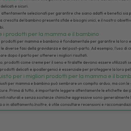
elicati e sicuri.
 attentamente selezionati per garantire che siano adatti e benefici si
a crescita del bambino presenta sfide e bisogni unici, e il nostro obiettiv
bi.
e i prodotti per la mamma e il bambino
dei prodotti per mamma e bambino è fondamentale per garantire la loro e
r le diverse fasi della gravidanza e del post-parto. Ad esempio, l'uso di
re dopo il parto per ottenere i migliori risultati.
o, prodotti come creme per il seno e tiralatte devono essere utilizzati s
i prodotti delicati e ipoallergenici è essenziale per proteggere la loro pel
uisto per i migliori prodotti per la mamma e il bam
 giusti per mamma e bambino può sembrare un compito arduo, ma con le gi
cure. Prima di tutto, è importante leggere attentamente le etichette dei 
enti naturali e senza sostanze chimiche aggressive sono generalmente la 
 in allattamento.Inoltre, è utile consultare recensioni e raccomandazion