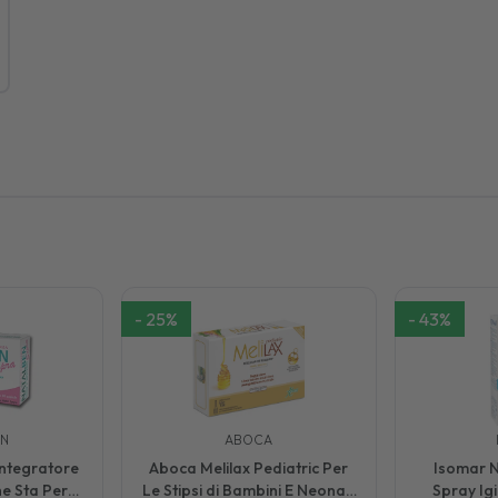
-
25
%
-
43
%
EN
ABOCA
Integratore
Aboca Melilax Pediatric Per
Isomar N
e Sta Per
Le Stipsi di Bambini E Neonati
Spray Ig