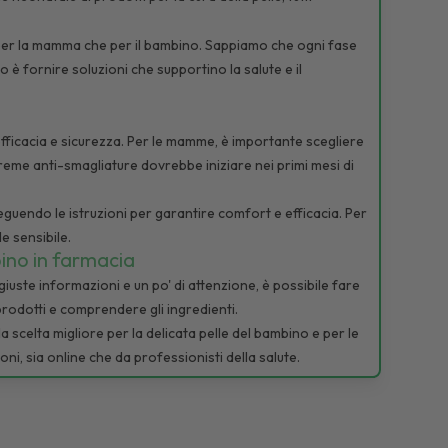
a per la mamma che per il bambino. Sappiamo che ogni fase
o è fornire soluzioni che supportino la salute e il
fficacia e sicurezza. Per le mamme, è importante scegliere
 creme anti-smagliature dovrebbe iniziare nei primi mesi di
eguendo le istruzioni per garantire comfort e efficacia. Per
le sensibile.
bino in farmacia
uste informazioni e un po' di attenzione, è possibile fare
prodotti e comprendere gli ingredienti.
scelta migliore per la delicata pelle del bambino e per le
i, sia online che da professionisti della salute.