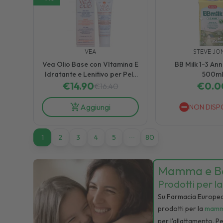
VEA
STEVE JO
Vea Olio Base con VItamina E
BB Milk 1-3 Ann
Idratante e Lenitivo per Pelli
500ml
€
Secche 20 ml
14.90
€
0.0
€
16.40
Aggiungi
NON DISP
1
1
2
3
4
5
80
Mamma e B
Prodotti per 
Su Farmacia Europea, 
prodotti per la
mam
per l'allattamento. Pe