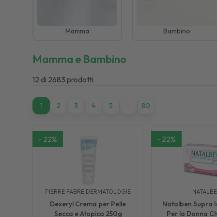
Mamma
Bambino
Mamma e Bambino
12
di
2683
prodotti
1
1
2
3
4
5
80
-
22
%
-
22
%
PIERRE FABRE DERMATOLOGIE
NATALB
Dexeryl Crema per Pelle
Natalben Supra 
Secca e Atopica 250g
Per la Donna Ch