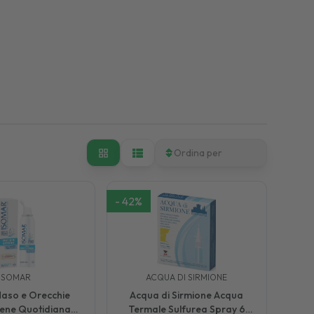
Ordina per
-
42
%
ISOMAR
ACQUA DI SIRMIONE
aso e Orecchie
Acqua di Sirmione Acqua
iene Quotidiana
Termale Sulfurea Spray 6