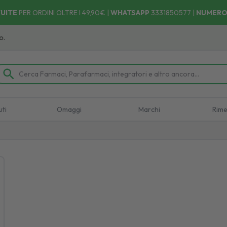
UITE
PER ORDINI OLTRE I 49,90€ |
WHATSAPP
3331850577
|
NUMERO
Ritira il tuo ordine dove e quando vuoi! 🚚 Facile, Vel
uti
Omaggi
Marchi
Rime