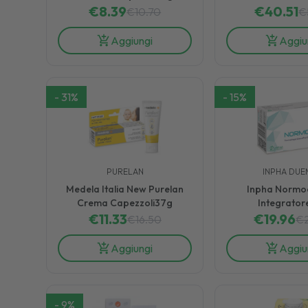
€
8.39
Diventare M
€
40.51
€
10.70
€
Capsul
Aggiungi
Aggiu
-
31
%
-
15
%
PURELAN
INPHA DUE
Medela Italia New Purelan
Inpha Normo
Crema Capezzoli37g
Integrator
€
11.33
L'Omocisteina 3
€
19.96
€
16.50
€
Aggiungi
Aggiu
-
9
%