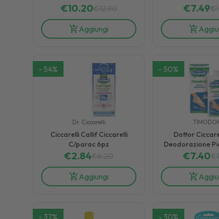
€
10.20
e Piedi 75 ml
Rapido dal Dolo
€
7.49
€
12.90
€
Aggiungi
Aggiu
-
54
%
-
50
%
Dr. Ciccarelli
TIMODO
Ciccarelli Callif Ciccarelli
Dottor Ciccare
C/parac 6pz
Deodorazione Pie
€
2.84
Assorbente Antis
€
7.40
€
6.20
€
Aggiungi
Aggiu
-
37
%
-
30
%