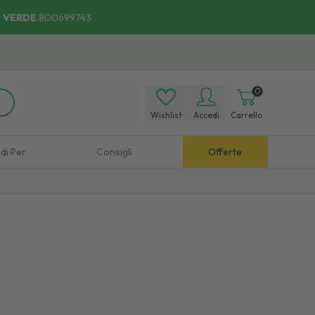
 VERDE
800699743
oce, Comodo:
Scopri
i Punti di Ritiro.
0
Wishlist
Accedi
Carrello
di Per
Consigli
Offerte