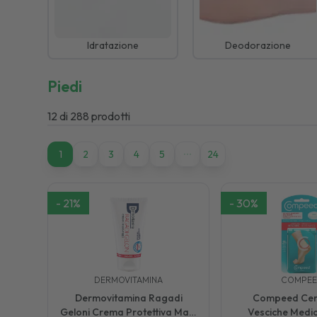
Idratazione
Deodorazione
Piedi
12
di
288
prodotti
1
1
2
3
4
5
24
-
21
%
-
30
%
DERMOVITAMINA
COMPE
Dermovitamina Ragadi
Compeed Cero
Geloni Crema Protettiva Mani
Vesciche Medio