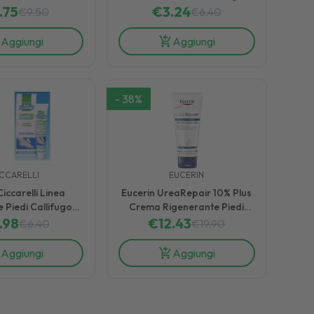
scante 150 ml
.75
Liquido con Pennello 12 ml
€
3.24
€
9.50
€
6.40
Aggiungi
Aggiungi
-
38
%
ICCARELLI
EUCERIN
iccarelli Linea
Eucerin UreaRepair 10% Plus
 Piedi Callifugo
Crema Rigenerante Piedi
in Tubetto 5 ml
.98
Pelle Secca 100 ml
€
12.43
€
6.40
€
19.90
Aggiungi
Aggiungi