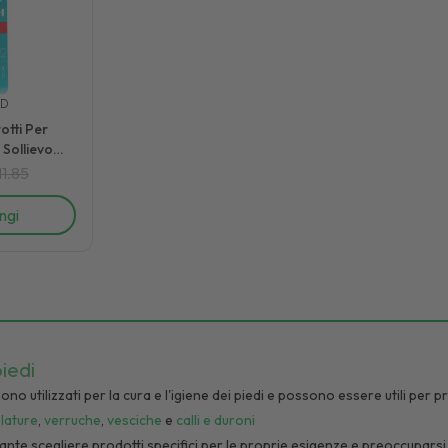
ED
tti Per
 Sollievo
re 5 Pezzi
11.85
ngi
piedi
 sono utilizzati per la cura e l'igiene dei piedi e possono essere utili pe
lature
,
verruche
,
vesciche
e
calli e duroni
nte scegliere prodotti specifici per le proprie esigenze e preoccuparsi del