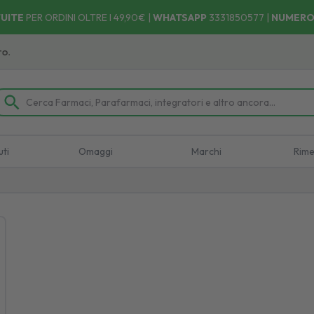
UITE
PER ORDINI OLTRE I 49,90€ |
WHATSAPP
3331850577
|
NUMERO
Ritira il tuo ordine dove e quando vuoi! 🚚 Facile, Vel
uti
Omaggi
Marchi
Rime