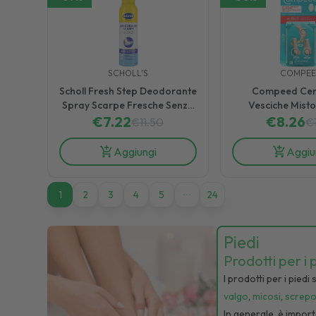
SCHOLL'S
COMPE
Scholl Fresh Step Deodorante
Compeed Cero
Spray Scarpe Fresche Senza
Vesciche Misto
Odori per 24 Ore 150 ml
€
7.22
Rapido dal Dolo
€
8.26
€
11.50
€
Aggiungi
Aggiu
1
1
2
3
4
5
24
Piedi
Prodotti per i 
I prodotti per i piedi
valgo
,
micosi
,
screpo
In generale, è importa