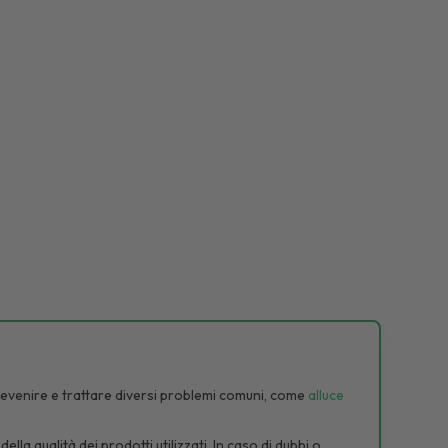
r prevenire e trattare diversi problemi comuni, come
alluce
la qualità dei prodotti utilizzati. In caso di dubbi o