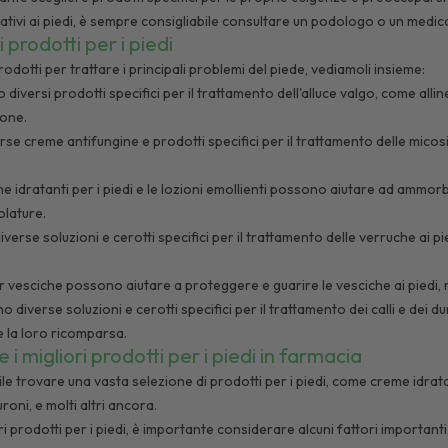
lativi ai piedi, è sempre consigliabile consultare un podologo o un medico
prodotti per i piedi
dotti per trattare i principali problemi del piede, vediamoli insieme:
 diversi prodotti specifici per il trattamento dell'alluce valgo, come alline
ione.
rse creme antifungine e prodotti specifici per il trattamento delle micosi
.
e idratanti per i piedi e le lozioni emollienti possono aiutare ad ammorbi
lature.
verse soluzioni e cerotti specifici per il trattamento delle verruche ai 
er vesciche possono aiutare a proteggere e guarire le vesciche ai piedi,
no diverse soluzioni e cerotti specifici per il trattamento dei calli e dei 
e la loro ricomparsa.
i migliori prodotti per i piedi in farmacia
ile trovare una vasta selezione di prodotti per i piedi, come creme idrata
uroni, e molti altri ancora.
ori prodotti per i piedi, è importante considerare alcuni fattori important