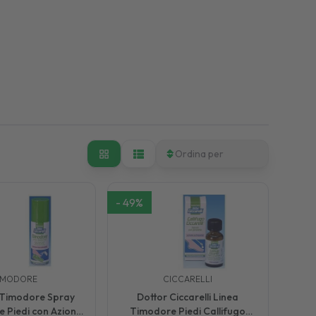
Ordina per
-
49
%
IMODORE
CICCARELLI
i Timodore Spray
Dottor Ciccarelli Linea
 Piedi con Azione
Timodore Piedi Callifugo