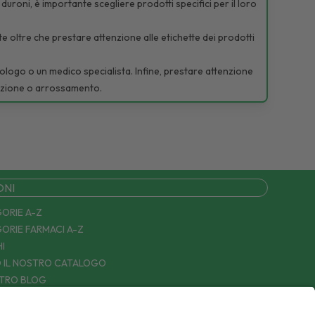
 duroni, è importante scegliere prodotti specifici per il loro
ate oltre che prestare attenzione alle etichette dei prodotti
odologo o un medico specialista. Infine, prestare attenzione
itazione o arrossamento.
ONI
ORIE A-Z
ORIE FARMACI A-Z
I
 IL NOSTRO CATALOGO
STRO BLOG
TTACI