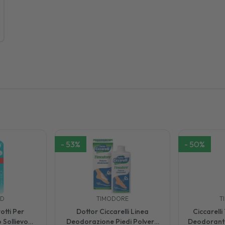
-
53
%
-
50
%
ED
TIMODORE
T
tti Per
Dottor Ciccarelli Linea
Ciccarell
 Sollievo
Deodorazione Piedi Polvere
Deodorante