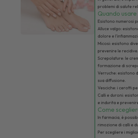
problemi di salute re
Quando usare i 
Esistono numerosi pro
Alluce valgo: esistono
dolore e l'infiammaz
Micosi: esistono dive
prevenire le recidive
Screpolature: le crem
formazione di screpo
Verruche: esistono di
sua diffusione.
Vesciche: i cerotti p
Calli e duroni: esisto
e indurita e prevenir
Come scegliere 
In farmacia, è possib
rimozione di calli e d
Per scegliere i migli