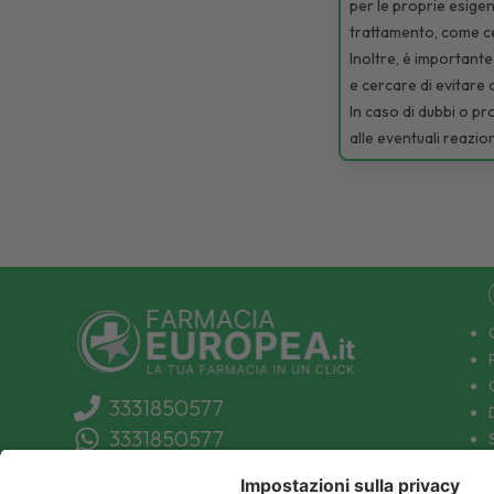
per le proprie esigenz
trattamento, come ce
Inoltre, è importante
e cercare di evitare a
In caso di dubbi o pr
alle eventuali reazio
3331850577
3331850577
info@farmaciaeuropea.it