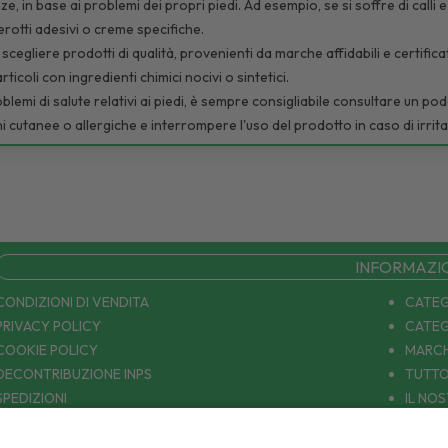
e, in base ai problemi dei propri piedi. Ad esempio, se si soffre di calli e
rotti adesivi o creme specifiche.
 scegliere prodotti di qualità, provenienti da marche affidabili e certific
rticoli con ingredienti chimici nocivi o sintetici.
oblemi di salute relativi ai piedi, è sempre consigliabile consultare un p
ni cutanee o allergiche e interrompere l'uso del prodotto in caso di irr
INFORMAZI
CONDIZIONI DI VENDITA
CATEG
PRIVACY POLICY
CATEG
COOKIE POLICY
MARCH
DECONTRIBUZIONE INPS
TUTTO
SPEDIZIONI
IL NO
PAGAMENTI
CONTA
COUPON E OFFERTE