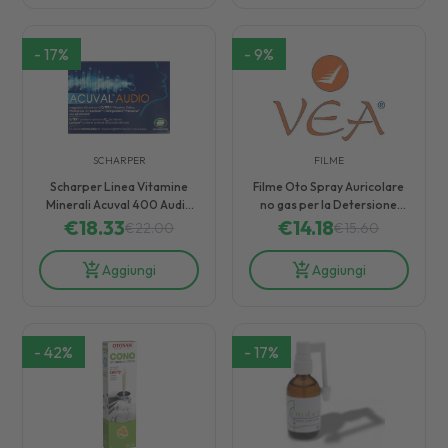
-
17
%
-
9
%
SCHARPER
FILME
Scharper Linea Vitamine
Filme Oto Spray Auricolare
Minerali Acuval 400 Audio
no gas per la Detersione
Integratore Alimentare
€
18.33
delle Orecchie 20 ml
€
14.18
€
22.00
€
15.60
14Buste
Aggiungi
Aggiungi
-
42
%
-
17
%