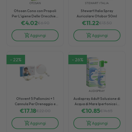
OTOSAN
STEWART ITALIA
Otosan Cono con Propoli
Stewart Italia Spray
Per L'igiene Delle Orecchie 2
Auricolare Otobor 50ml
€
4.02
Pezzi
€
11.22
€
6.90
€
13.50
Aggiungi
Aggiungi
-
22
%
-
26
%
AUDISPRAY
Otovent 5 Palloncini + 1
Audispray Adult Soluzione di
Cannula Per Drenaggio e
Acqua di Mare Ipertonica in
Ventilazione Orecchio
€
17.18
€
10.85
Spray 50 ml
€
22.00
€
14.65
Aggiungi
Aggiungi