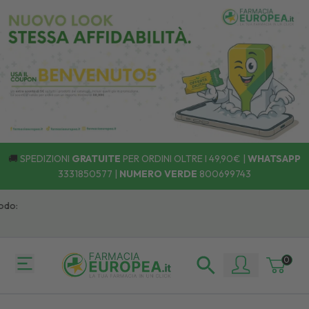
🚚
SPEDIZIONI
GRATUITE
PER ORDINI OLTRE I 49,90€ |
WHATSAPP
3331850577
|
NUMERO VERDE
800699743
:
0