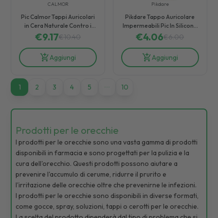
CALMOR
Pikdare
Pic Calmor Tappi Auricolari
Pikdare Tappo Auricolare
in Cera Naturale Contro i
Impermeabili Pic In Silicone
Rumori Eccessivi 12 Pezzi
€
9.17
€
4.06
6 Pezzi
€
10.40
€
6.00
Aggiungi
Aggiungi
1
1
2
3
4
5
10
Prodotti per le orecchie
I prodotti per le orecchie sono una vasta gamma di prodotti
disponibili in farmacia e sono progettati per la pulizia e la
cura dell'orecchio. Questi prodotti possono aiutare a
prevenire l'accumulo di cerume, ridurre il prurito e
l'irritazione delle orecchie oltre che prevenirne le infezioni.
I prodotti per le orecchie sono disponibili in diverse formati,
come gocce, spray, soluzioni, tappi o cerotti per le orecchie.
La scelta del prodotto dipenderà dal tipo di problema che si