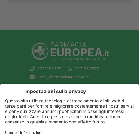
3331850577
3331850577
info@farmaciaeuropea.it
INFORMAZIONI
CONDIZIONI DI VENDITA
CATEGORIE A-Z
PRIVACY POLICY
CATEGORIE FARMACI A-Z
COOKIE POLICY
MARCHI
DECONTRIBUZIONE INPS
TUTTO IL NOSTRO CATALOGO
SPEDIZIONI
IL NOSTRO BLOG
PAGAMENTI
CONTATTACI
COUPON E OFFERTE