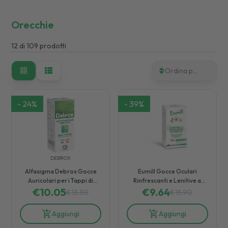
Orecchie
12
di
109
prodotti
Ordina per
-
24
%
-
39
%
DEBROX
Alfasigma Debrox Gocce
Eumill Gocce Oculari
Auricolari per i Tappi di
Rinfrescanti e Lenitive a
€
10.05
Cerume 15 ml
Base di Camomilla Flacone
€
9.64
€
13.30
€
15.90
10 ml
Aggiungi
Aggiungi