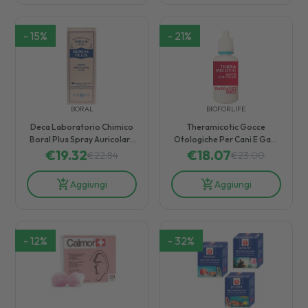
-
15
%
-
21
%
BORAL
BIOFORLIFE
Deca Laboratorio Chimico
Theramicotic Gocce
Boral Plus Spray Auricolare
Otologiche Per Cani E Gatti
€
19.32
100 Ml
€
18.07
25 ml
€
22.84
€
23.00
Aggiungi
Aggiungi
-
12
%
-
32
%