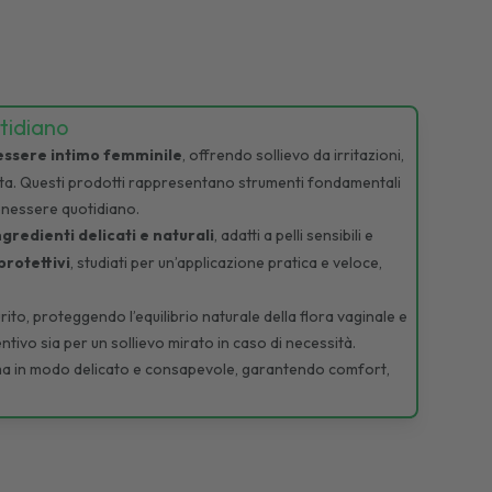
tidiano
essere intimo femminile
, offrendo sollievo da irritazioni,
vita. Questi prodotti rappresentano strumenti fondamentali
benessere quotidiano.
ngredienti delicati e naturali
, adatti a pelli sensibili e
protettivi
, studiati per un’applicazione pratica e veloce,
urito, proteggendo l’equilibrio naturale della flora vaginale e
ntivo sia per un sollievo mirato in caso di necessità.
intima in modo delicato e consapevole, garantendo comfort,