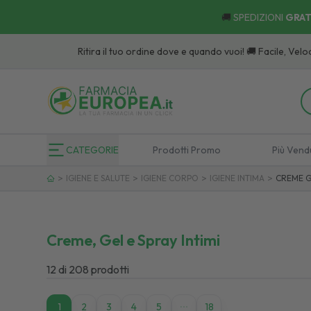
🚚
SPEDIZIONI
GRAT
Ritira il tuo ordine dove e quando vuoi! 🚚 Facile, Veloce, 
CATEGORIE
Prodotti Promo
Più Vend
>
>
>
>
IGIENE E SALUTE
IGIENE CORPO
IGIENE INTIMA
CREME GE
Creme, Gel e Spray Intimi
12
di
208
prodotti
1
1
2
3
4
5
18