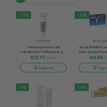
-
27
%
-
32
%
VIDERMINA
SO.SE.PH
Vidermina Mucus Gel
So.Se.PHARM Line
Lubrificante Trattamento per
Sano eva/qu Par
l'Igiene Intima 30 ml
€
13.77
Supposte Effer
€
8.83
€
18.90
€
Aggiungi
Aggiu
-
9
%
-
14
%