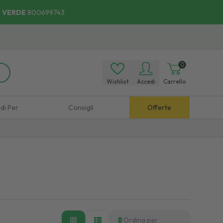
 VERDE
800699743
0
Wishlist
Accedi
Carrello
di Per
Consigli
Offerte
Ordina per