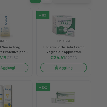
-
11
%
ANONET
FINDERM
 Neo Actirag
Finderm Forte Beta Crema
 Protettivo per le
Vaginale 7 Applicatori
i Anali 60 g
.19
Monodose da 5 ml
€
24.41
€
31.80
€
27.50
Aggiungi
Aggiungi
-
16
%