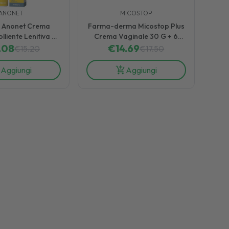
ANONET
MICOSTOP
 Anonet Crema
Farma-derma Micostop Plus
lliente Lenitiva e
Crema Vaginale 30 G + 6
escante 50 ml
.08
Applicatori Monouso
€
14.69
€
15.20
€
17.50
Aggiungi
Aggiungi