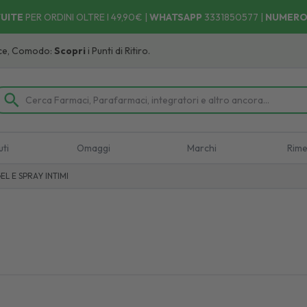
UITE
PER ORDINI OLTRE I 49,90€ |
WHATSAPP
3331850577
|
NUMERO
Comodo:
Scopri
i Punti di Ritiro.
uti
Omaggi
Marchi
Rime
L E SPRAY INTIMI