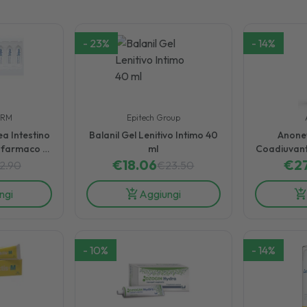
-
23
%
-
14
%
ARM
Epitech Group
a Intestino
Balanil Gel Lenitivo Intimo 40
Anonet
afarmaco 12
ml
Coadiuvante
vescenti
€
18.06
Ragad
€
27
12.90
€
23.50
ngi
Aggiungi
-
10
%
-
14
%