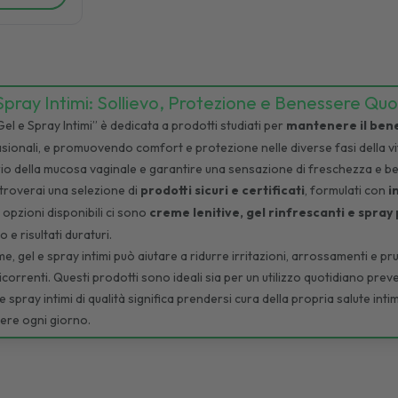
pray Intimi: Sollievo, Protezione e Benessere Quo
l e Spray Intimi” è dedicata a prodotti studiati per
mantenere il ben
casionali, e promuovendo comfort e protezione nelle diverse fasi della 
ibrio della mucosa vaginale e garantire una sensazione di freschezza e 
troverai una selezione di
prodotti sicuri e certificati
, formulati con
i
e opzioni disponibili ci sono
creme lenitive, gel rinfrescanti e spray 
 e risultati duraturi.
me, gel e spray intimi può aiutare a ridurre irritazioni, arrossamenti e pr
correnti. Questi prodotti sono ideali sia per un utilizzo quotidiano preve
e spray intimi di qualità significa prendersi cura della propria salute 
ere ogni giorno.