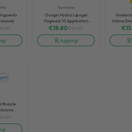
RMA
Farmitalia
 Unguento
Ozogin Hydra Lipogel
Uniderm
Cannula
Vaginale 10 Applicatori
Intima Emo
€
Monouso 30 g
18.80
Rinfr
€
13
15.50
€
21.00
ngi
Aggiungi
L
rificante
 Azione
ratante 30 g
13.20
ngi