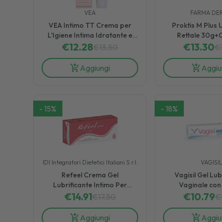
VEA
FARMA DE
VEA Intimo TT Crema per
Proktis M Plus
L'Igiene Intima Idratante e
Rettale 30g+
€
Lenitiva 75 ml
12.28
€
13.30
€
13.50
€
Aggiungi
Aggiu
-
15
%
-
18
%
IDI Integratori Dietetici Italiani S.r.l.
VAGISI
Refeel Crema Gel
Vagisil Gel Lub
Lubrificante Intimo Per
Vaginale con
Secchezza Vaginale 30 ml
€
14.91
Lubrificante e Id
€
10.79
€
17.50
€
Aggiungi
Aggiu