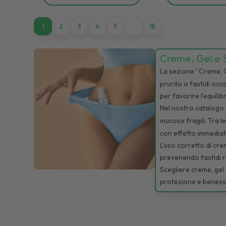
1
1
2
3
4
5
18
Creme, Gel e S
La sezione “Creme, Ge
prurito o fastidi oc
per favorire l’equil
Nel nostro catalogo 
mucose fragili. Tra l
con effetto immediato
L’uso corretto di cre
prevenendo fastidi ri
Scegliere creme, gel 
protezione e beness