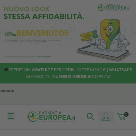
🚚
SPEDIZIONI
GRATUITE
PER ORDINI OLTRE I 49,90€ |
WHATSAPP
3331850577
|
NUMERO VERDE
800699743
odo:
0