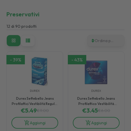
Preservativi
12
di
90
prodotti
Ordina per
-
39
%
-
43
%
DUREX
DUREX
Durex Settebello Jeans
Durex Settebello Jeans
Profilattici Vestiblità Regular
Profilattico Vestibilità
€
5.49
6 Pezzi
€
Regular 3 Pezzi
3.45
€
9.00
€
6.00
Aggiungi
Aggiungi