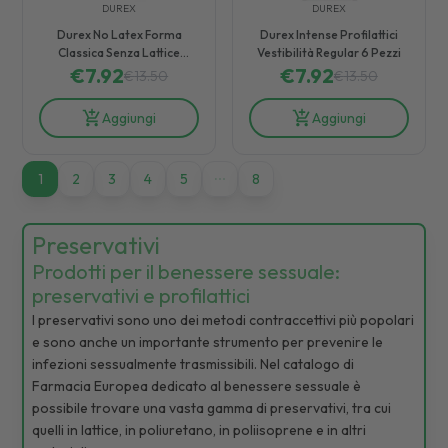
DUREX
DUREX
Durex No Latex Forma
Durex Intense Profilattici
Classica Senza Lattice
Vestibilità Regular 6 Pezzi
Confezione con 6 Profilattici
€
7.92
€
7.92
€
13.50
€
13.50
Aggiungi
Aggiungi
1
1
2
3
4
5
8
Preservativi
Prodotti per il benessere sessuale:
preservativi e profilattici
I preservativi sono uno dei metodi contraccettivi più popolari
e sono anche un importante strumento per prevenire le
infezioni sessualmente trasmissibili. Nel catalogo di
Farmacia Europea dedicato al benessere sessuale è
possibile trovare una vasta gamma di preservativi, tra cui
quelli in lattice, in poliuretano, in poliisoprene e in altri