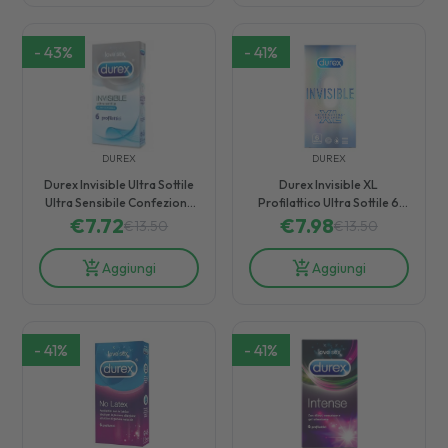
-
43
%
-
41
%
DUREX
DUREX
Durex Invisible Ultra Sottile
Durex Invisible XL
Ultra Sensibile Confezione
Profilattico Ultra Sottile 6
€
con 6 Profilattici
7.72
€
7.98
Pezzi
€
13.50
€
13.50
Aggiungi
Aggiungi
-
41
%
-
41
%