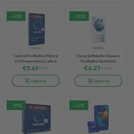
-
43
%
-
30
%
Control
DUREX
Control Profilattico Nature
Durex Settebello Classico
2,0 Preservativi in Lattice
Profilattici Vestibilità
Naturale 6 Pezzi
€
5.61
€
Aderente 6 Pezzi
6.27
€
9.90
€
9.00
Aggiungi
Aggiungi
-
39
%
-
42
%