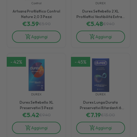
Control
DUREX
Artsana Profilattico Control
Durex Settebello 2 XL
Nature 2,0 3 Pezzi
Profilattici Vestibilità Extra 5
€
3.59
€
5.48
Pezzi
€
5.90
€
9.40
Aggiungi
Aggiungi
-
42
%
-
45
%
DUREX
DUREX
Durex Settebello XL
Durex Lunga Durata
Preservativi 5 Pezzi
Preservativi Ritardanti 6
€
5.42
€
7.19
Pezzi
€
9.40
€
13.00
Aggiungi
Aggiungi