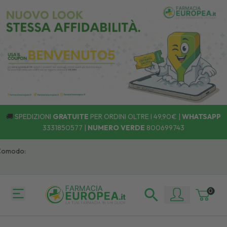
🚚
SPEDIZIONI
GRATUITE
PER ORDINI OLTRE I 49,90€ |
WHATSAPP
3331850577
|
NUMERO VERDE
800699743
modo:
0