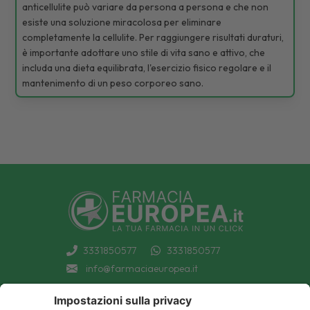
anticellulite può variare da persona a persona e che non
esiste una soluzione miracolosa per eliminare
completamente la cellulite. Per raggiungere risultati duraturi,
è importante adottare uno stile di vita sano e attivo, che
includa una dieta equilibrata, l'esercizio fisico regolare e il
mantenimento di un peso corporeo sano.
3331850577
3331850577
info@farmaciaeuropea.it
INFORMAZIONI