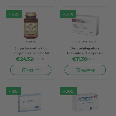
-
33
%
-
35
%
SOLGAR
MC STONE ITALIA
Solgar Bromelina Plus
Danase Integratore
Integratore Drenante 60
Drenante 20 Compresse
€
24.52
Capsule
€
11.38
€
36.80
€
17.60
Aggiungi
Aggiungi
-
19
%
-
30
%