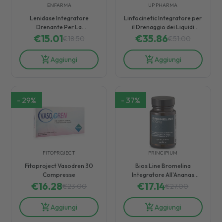
ENFARMA
UP PHARMA
Lenidase Integratore
Linfocinetic Integratore per
Drenante Per La
il Drenaggio dei Liquidi
€
Funzionalità Del
15.01
Corporei 60 compresse
€
35.86
€
18.50
€
51.00
Microcircolo 20 Compresse
Aggiungi
Aggiungi
-
29
%
-
37
%
FITOPROJECT
PRINCIPIUM
Fitoproject Vasodren 30
Bios Line Bromelina
Compresse
Integratore All'Ananas
€
16.28
Effetto Drenante 30
€
17.14
€
23.00
€
27.00
Compresse
Aggiungi
Aggiungi