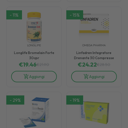
-
11
%
-
15
%
LONGLIFE
OMEGA PHARMA
Longlife Bromelain Forte
Linfadren Integratore
30cpr
Drenante 30 Compresse
€
19.46
€
24.22
€
21.90
€
28.50
Aggiungi
Aggiungi
-
29
%
-
19
%