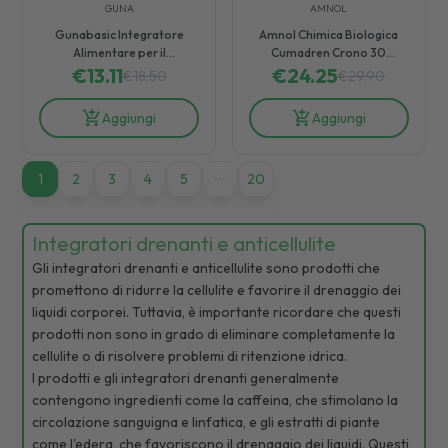
GUNA
AMNOL
Gunabasic Integratore
Amnol Chimica Biologica
Alimentare per il
Cumadren Crono 30
Metabolismo Acido-Base 15
€
13.11
€
24.25
Compresse
€
18.50
€
29.90
Bustine
Aggiungi
Aggiungi
1
1
2
3
4
5
20
Integratori drenanti e anticellulite
Gli integratori drenanti e anticellulite sono prodotti che
promettono di ridurre la cellulite e favorire il drenaggio dei
liquidi corporei. Tuttavia, è importante ricordare che questi
prodotti non sono in grado di eliminare completamente la
cellulite o di risolvere problemi di ritenzione idrica.
I prodotti e gli integratori drenanti generalmente
contengono ingredienti come la caffeina, che stimolano la
circolazione sanguigna e linfatica, e gli estratti di piante
come l'edera, che favoriscono il drenaggio dei liquidi. Questi