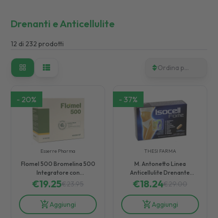
Drenanti e Anticellulite
12
di
232
prodotti
Ordina per
-
20
%
-
37
%
Esserre Pharma
THESI FARMA
Flomel 500 Bromelina 500
M. Antonetto Linea
Integratore con
Anticellulite Drenante
Edulcorante Naturale 20
€
19.25
Isocell Forte Integratore 40
€
18.24
€
23.95
€
29.00
Bustine
Compresse
Aggiungi
Aggiungi