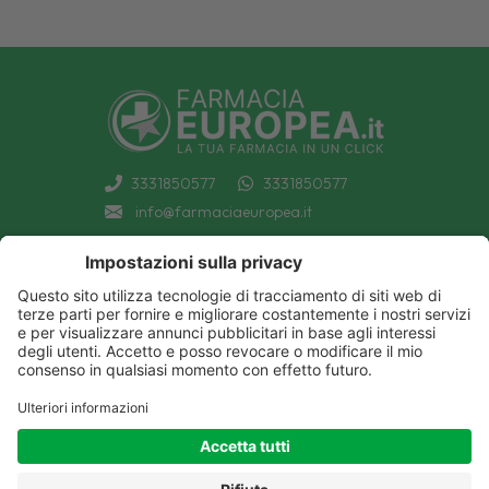
3331850577
3331850577
info@farmaciaeuropea.it
INFORMAZIONI
CONDIZIONI DI VENDITA
CATEGORIE A-Z
PRIVACY POLICY
CATEGORIE FARMACI A-Z
COOKIE POLICY
MARCHI
DECONTRIBUZIONE INPS
TUTTO IL NOSTRO CATALOGO
SPEDIZIONI
IL NOSTRO BLOG
PAGAMENTI
CONTATTACI
COUPON E OFFERTE
PATOLOGIE: CAUSE E RIMEDI