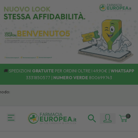
🚚
SPEDIZIONI
GRATUITE
PER ORDINI OLTRE I 49,90€ |
WHATSAPP
3331850577
|
NUMERO VERDE
800699743
o:
0