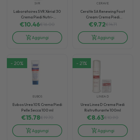
SVR
CERAVE
Laboratoires SVR Xérial 30
CeraVe SA Renewing Foot
Crema Piedi Nutri-
Cream Crema Piedi
Riparativa Idratante 50 ml
€
10.46
Idratante e Rigenerante 88
€
9.72
€
16.00
€
14.71
ml
Aggiungi
Aggiungi
-
20
%
-
21
%
EUBOS
LINEA D
Eubos Urea 10% Crema Piedi
Urea Linea D Crema Piedi
Pelle Secca 100 ml
Ristrutturante 100ml
€
15.78
€
8.63
€
19.70
€
10.90
Aggiungi
Aggiungi