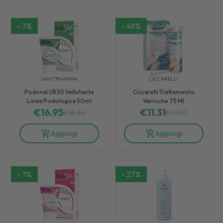
-
7
%
-
48
%
SANITPHARMA
CICCARELLI
Podoval UR30 Vellutante
Ciccarelli Trattamento
Linea Podologica 50ml
Verruche 75 Ml
€
16.95
€
11.31
€
18.30
€
21.90
Aggiungi
Aggiungi
-
7
%
-
27
%