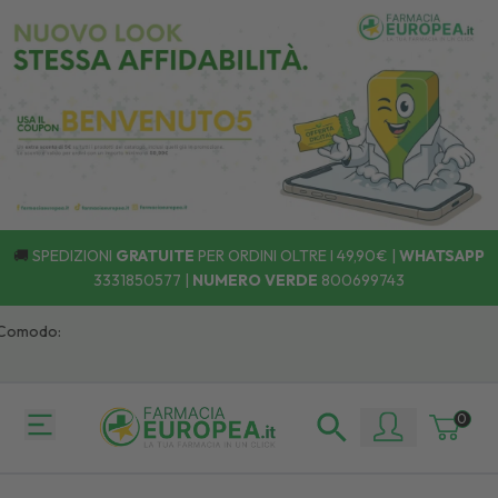
🚚
SPEDIZIONI
GRATUITE
PER ORDINI OLTRE I 49,90€ |
WHATSAPP
3331850577
|
NUMERO VERDE
800699743
omodo:
0