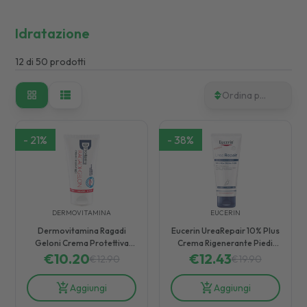
Idratazione
12
di
50
prodotti
Ordina per
-
21
%
-
38
%
DERMOVITAMINA
EUCERIN
Dermovitamina Ragadi
Eucerin UreaRepair 10% Plus
Geloni Crema Protettiva
Crema Rigenerante Piedi
€
Mani e Piedi 75 ml
10.20
€
Pelle Secca 100 ml
12.43
€
12.90
€
19.90
Aggiungi
Aggiungi