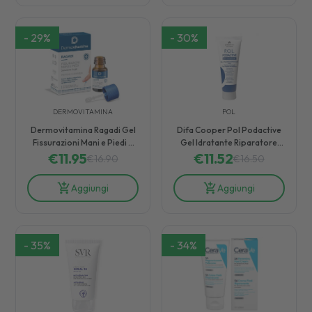
-
29
%
-
30
%
DERMOVITAMINA
POL
Dermovitamina Ragadi Gel
Difa Cooper Pol Podactive
Fissurazioni Mani e Piedi 7
Gel Idratante Riparatore
€
11.95
ml
€
11.52
Piedi 75 ml
€
16.90
€
16.50
Aggiungi
Aggiungi
-
35
%
-
34
%