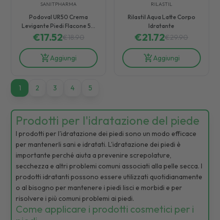
SANITPHARMA
RILASTIL
Podoval UR50 Crema
Rilastil Aqua Latte Corpo
Levigante Piedi Flacone 50
Idratante
€
17.52
ml
€
21.72
€
18.90
€
29.90
Aggiungi
Aggiungi
1
1
2
3
4
5
Prodotti per l'idratazione del piede
I prodotti per l'idratazione dei piedi sono un modo efficace
per mantenerli sani e idratati. L'idratazione dei piedi è
importante perché aiuta a prevenire screpolature,
secchezza e altri problemi comuni associati alla pelle secca. I
prodotti idratanti possono essere utilizzati quotidianamente
o al bisogno per mantenere i piedi lisci e morbidi e per
risolvere i più comuni problemi ai piedi.
Come applicare i prodotti cosmetici per i