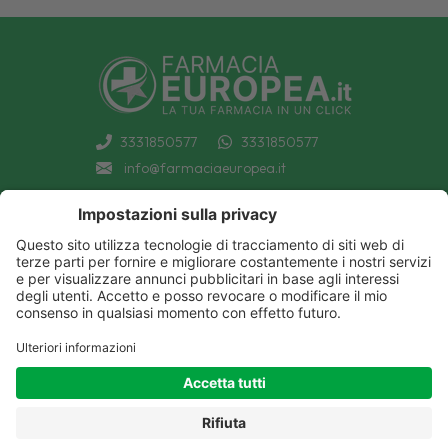
3331850577
3331850577
info@farmaciaeuropea.it
INFORMAZIONI
CONDIZIONI DI VENDITA
CATEGORIE A-Z
PRIVACY POLICY
CATEGORIE FARMACI A-Z
COOKIE POLICY
MARCHI
DECONTRIBUZIONE INPS
TUTTO IL NOSTRO CATALOGO
SPEDIZIONI
IL NOSTRO BLOG
PAGAMENTI
CONTATTACI
COUPON E OFFERTE
PATOLOGIE: CAUSE E RIMEDI
DIVENTIAMO AMICI!