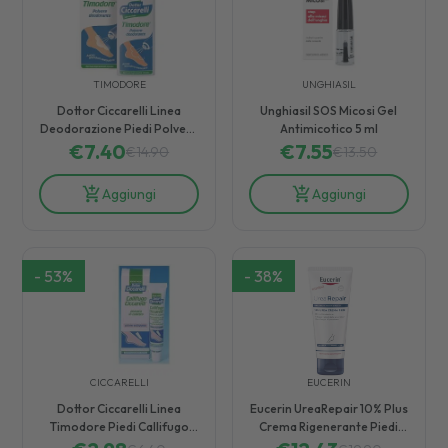
TIMODORE
UNGHIASIL
Dottor Ciccarelli Linea
Unghiasil SOS Micosi Gel
Deodorazione Piedi Polvere
Antimicotico 5 ml
Assorbente Antisudore 250
€
7.40
€
7.55
€
14.90
€
13.50
g
Aggiungi
Aggiungi
-
53
%
-
38
%
CICCARELLI
EUCERIN
Dottor Ciccarelli Linea
Eucerin UreaRepair 10% Plus
Timodore Piedi Callifugo
Crema Rigenerante Piedi
Pomata in Tubetto 5 ml
Pelle Secca 100 ml