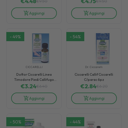
€
4.48
€
4.75
€
9.50
€
9.50
Aggiungi
Aggiungi
-
49
%
-
54
%
CICCARELLI
Dr. Ciccarelli
Dottor Ciccarelli Linea
Ciccarelli Callif Ciccarelli
Timodore Piedi Callifugo
C/parac 6pz
Liquido con Pennello 12 ml
€
3.24
€
2.84
€
6.40
€
6.20
Aggiungi
Aggiungi
-
50
%
-
44
%