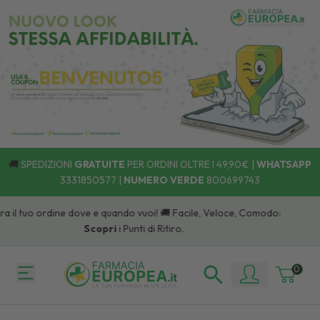
🚚
SPEDIZIONI
GRATUITE
PER ORDINI OLTRE I 49,90€ |
WHATSAPP
3331850577
|
NUMERO VERDE
800699743
l tuo ordine dove e quando vuoi! 🚚 Facile, Veloce, Comodo:
Scopri
i Punti di Ritiro.
0