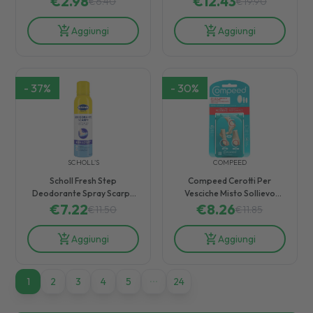
€
2.98
€
12.43
€
6.40
€
19.90
Aggiungi
Aggiungi
-
37
%
-
30
%
SCHOLL'S
COMPEED
Scholl Fresh Step
Compeed Cerotti Per
Deodorante Spray Scarpe
Vesciche Misto Sollievo
Fresche Senza Odori per 24
€
7.22
Rapido dal Dolore 5 Pezzi
€
8.26
€
11.50
€
11.85
Ore 150 ml
Aggiungi
Aggiungi
1
1
2
3
4
5
24