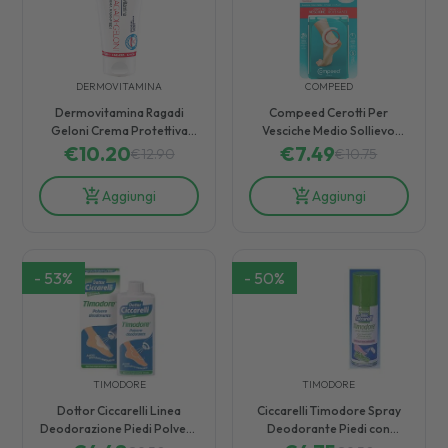
DERMOVITAMINA
COMPEED
Dermovitamina Ragadi
Compeed Cerotti Per
Geloni Crema Protettiva
Vesciche Medio Sollievo
€
Mani e Piedi 75 ml
10.20
Rapido dal Dolore 5 Pezzi
€
7.49
€
12.90
€
10.75
Aggiungi
Aggiungi
-
53
%
-
50
%
TIMODORE
TIMODORE
Dottor Ciccarelli Linea
Ciccarelli Timodore Spray
Deodorazione Piedi Polvere
Deodorante Piedi con
Assorbente Antisudore 75 g
Azione Rinfrescante 150 ml