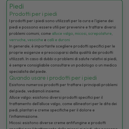
Piedi
Prodotti per i piedi
I prodotti per i piedi sono utilizzati per la cura e l'igiene dei
piedi e possono essere utili per prevenire e trattare diversi
problemi comuni, come
alluce valgo
,
micosi
,
screpolature
,
verruche
,
vesciche
e
calli e duroni
In generale, è importante scegliere prodotti specifici per le
proprie esigenze e preoccuparsi della qualità dei prodotti
utilizzati. In caso di dubbi o problemi di salute relativi ai piedi,
è sempre consigliabile consultare un podologo o un medico
specialista del piede.
Quando usare i prodotti per i piedi
Esistono numerosi prodotti per trattare i principali problemi
del piede, vediamoli insieme:
Alluce valgo: esistono diversi prodotti specifici per il
trattamento dell'alluce valgo, come allineatori per le dita dei
piedi, plantari e creme specifiche per il dolore e
l'infiammazione.
Micosi: esistono diverse creme antifungine e prodotti
specifici per il trattamento delle micosi ai piedi, che possono