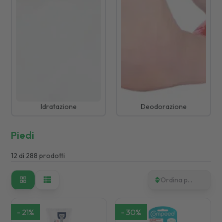
Idratazione
Deodorazione
Piedi
12
di
288
prodotti
Ordina per
-
21
%
-
30
%