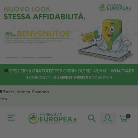
🚚
SPEDIZIONI
GRATUITE
PER ORDINI OLTRE I 49,90€ |
WHATSAPP
3331850577
|
NUMERO VERDE
800699743
🚚 Facile, Veloce, Comodo:
iro.
0