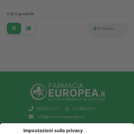
0
di
0
prodotti
Ordina per
3331850577
3331850577
info@farmaciaeuropea.it
INFORMAZIONI