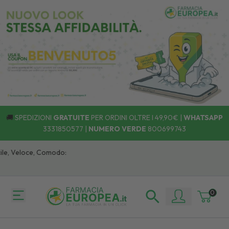
🚚
SPEDIZIONI
GRATUITE
PER ORDINI OLTRE I 49,90€ |
WHATSAPP
3331850577
|
NUMERO VERDE
800699743
le, Veloce, Comodo:
0