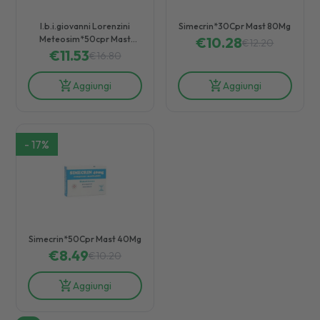
I.b.i.giovanni Lorenzini
Simecrin*30Cpr Mast 80Mg
Meteosim*50cpr Mast
€
10.28
€
12.20
€
11.53
40mg
€
16.80
Aggiungi
Aggiungi
-
17
%
Simecrin*50Cpr Mast 40Mg
€
8.49
€
10.20
Aggiungi