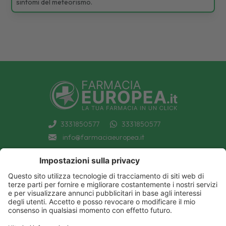
sintomi del meteorismo.
3331850577
3331850577
info@farmaciaeuropea.it
INFORMAZIONI
CONDIZIONI DI VENDITA
CATEGORIE A-Z
PRIVACY POLICY
CATEGORIE FARMACI A-Z
COOKIE POLICY
MARCHI
DECONTRIBUZIONE INPS
TUTTO IL NOSTRO CATALOGO
SPEDIZIONI
IL NOSTRO BLOG
PAGAMENTI
CONTATTACI