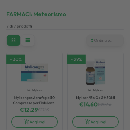
FARMACI:
Meteorismo
7
di
7
prodotti
Ordina per
-
30
%
-
29
%
J&J Mylicon
J&J Mylicon
Mylicongas Aerofagia 50
Mylicon*Bb Os Gtt 30Ml
Compresse per Flatulenza
€
14.60
€
20.46
Meteorismo Gonfiore
€
12.29
€
17.49
addominale
Aggiungi
Aggiungi