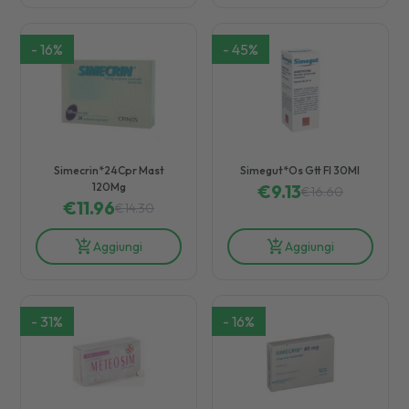
-
16
%
-
45
%
Simecrin*24Cpr Mast
Simegut*Os Gtt Fl 30Ml
120Mg
€
9.13
€
16.60
€
11.96
€
14.30
Aggiungi
Aggiungi
-
31
%
-
16
%