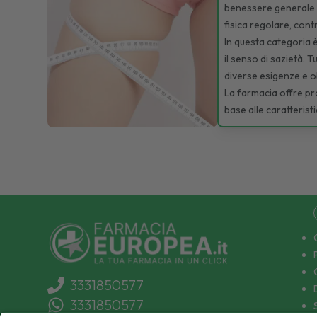
benessere generale e 
fisica regolare, cont
In questa categoria è
il senso di sazietà. 
diverse esigenze e ob
La farmacia offre pro
base alle caratterist
3331850577
3331850577