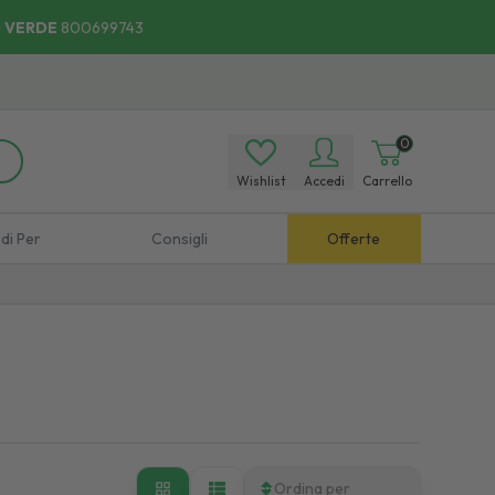
 VERDE
800699743
0
Wishlist
Accedi
Carrello
di Per
Consigli
Offerte
Ordina per