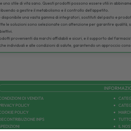
uno stile di vita sano. Questi prodotti possono essere utili in abbiname
ribuendo a gestire il metabolismo e il controllo dell’appetito.
 disponibile una vasta gamma di integratori, sostituti del pasto e prodot
Tutte le soluzioni sono selezionate con attenzione per garantire qualità,
iettivi.
dotti provenienti da marchi affidabili e sicuri, e il supporto del farmaci
iche individuali e alle condizioni di salute, garantendo un approccio con
INFORMAZI
CONDIZIONI DI VENDITA
CATEG
PRIVACY POLICY
CATEG
COOKIE POLICY
MARCH
DECONTRIBUZIONE INPS
TUTTO
SPEDIZIONI
IL NO