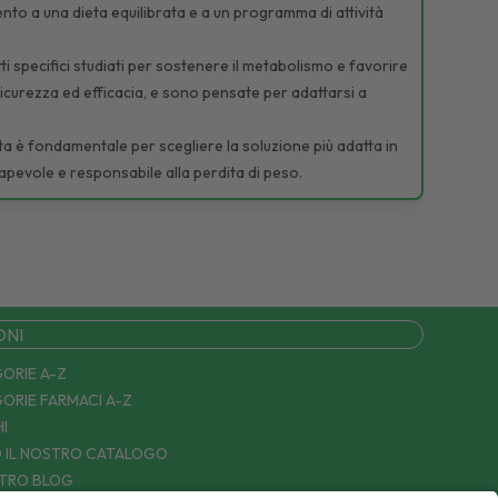
nto a una dieta equilibrata e a un programma di attività
ti specifici studiati per sostenere il metabolismo e favorire
 sicurezza ed efficacia, e sono pensate per adattarsi a
sta è fondamentale per scegliere la soluzione più adatta in
sapevole e responsabile alla perdita di peso.
ONI
ORIE A-Z
ORIE FARMACI A-Z
I
 IL NOSTRO CATALOGO
STRO BLOG