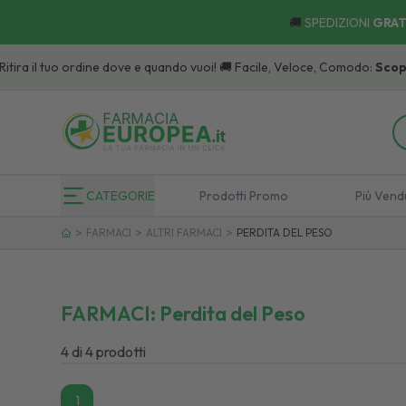
🚚
SPEDIZIONI
GRAT
ra il tuo ordine dove e quando vuoi! 🚚 Facile, Veloce, Comodo:
Scopri
i P
CATEGORIE
Prodotti Promo
Più Vend
>
>
>
FARMACI
ALTRI FARMACI
PERDITA DEL PESO
FARMACI:
Perdita del Peso
4
di
4
prodotti
1
1