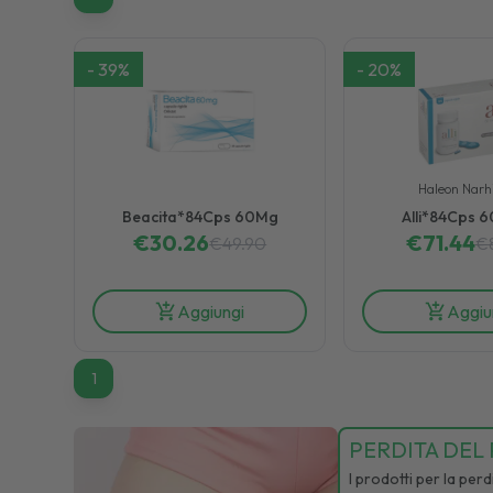
-
39
%
-
20
%
Haleon Nar
Beacita*84Cps 60Mg
Alli*84Cps 6
€
30.26
€
71.44
€
49.90
€
Aggiungi
Aggiu
1
1
PERDITA DEL
I prodotti per la pe