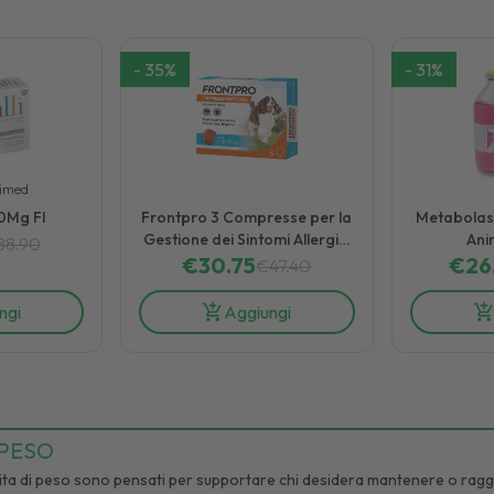
-
35
%
-
31
%
himed
0Mg Fl
Frontpro 3 Compresse per la
Metabolase
Gestione dei Sintomi Allergici
Ani
88.90
€
30.75
nei Cani
€
26
€
47.40
ngi
Aggiungi
 PESO
rdita di peso sono pensati per supportare chi desidera mantenere o rag