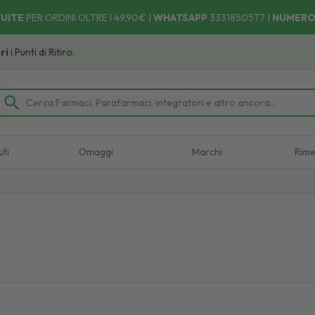
UITE
PER ORDINI OLTRE I 49,90€ |
WHATSAPP
3331850577
|
NUMERO
unti di Ritiro.
uti
Omaggi
Marchi
Rime