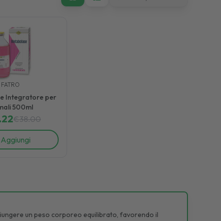
FATRO
 Integratore per
mali 500ml
.22
€
38.00
Aggiungi
giungere un peso corporeo equilibrato, favorendo il