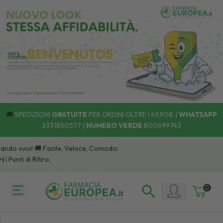
🚚
SPEDIZIONI
GRATUITE
PER ORDINI OLTRE I 49,90€ |
WHATSAPP
3331850577
|
NUMERO VERDE
800699743
ando vuoi! 🚚 Facile, Veloce, Comodo:
 Punti di Ritiro.
0