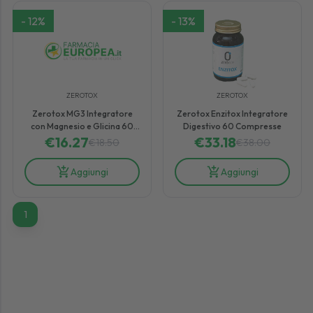
-
12
%
-
13
%
ZEROTOX
ZEROTOX
Zerotox MG3 Integratore
Zerotox Enzitox Integratore
con Magnesio e Glicina 60
Digestivo 60 Compresse
Compresse Unisoge
€
16.27
€
33.18
€
18.50
€
38.00
Aggiungi
Aggiungi
1
1