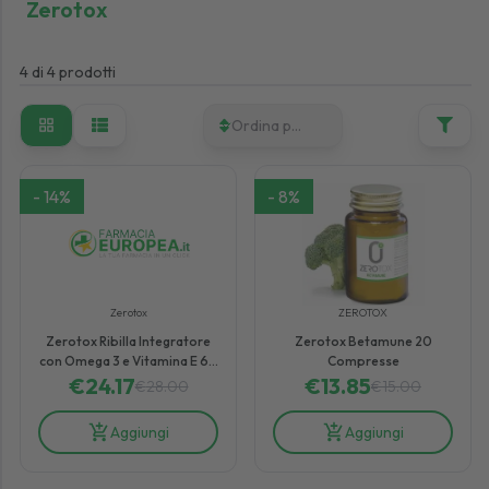
Zerotox
4
di
4
prodotti
Ordina per
-
14
%
-
8
%
Zerotox
ZEROTOX
Zerotox Ribilla Integratore
Zerotox Betamune 20
con Omega 3 e Vitamina E 60
Compresse
€
24.17
Softgel
€
13.85
€
28.00
€
15.00
Aggiungi
Aggiungi