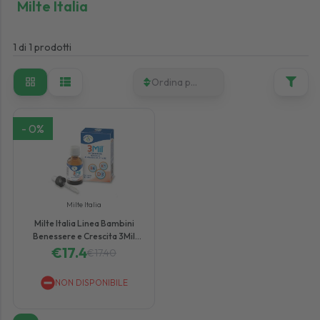
Milte Italia
1
di
1
prodotti
Ordina per
-
0
%
Milte Italia
Milte Italia Linea Bambini
Benessere e Crescita 3Mil
Integratore Gocce 30 ml
€
17.4
€
17.40
NON DISPONIBILE