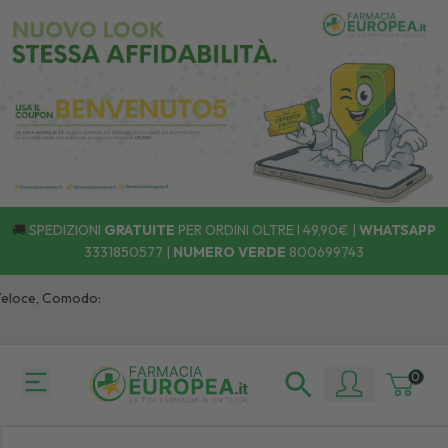
🚚
SPEDIZIONI
GRATUITE
PER ORDINI OLTRE I 49,90€ |
WHATSAPP
3331850577
|
NUMERO VERDE
800699743
Veloce, Comodo:
0