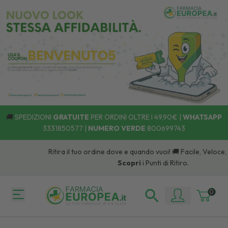
🚚
SPEDIZIONI
GRATUITE
PER ORDINI OLTRE I 49,90€ |
WHATSAPP
3331850577
|
NUMERO VERDE
800699743
Ritira il tuo ordine dove e quando vuoi! 🚚 Facile, Veloce,
Scopri
i Punti di Ritiro.
0