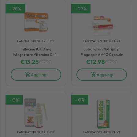
-
26
%
-
27
%
LABORATORI NUTRIPHYT
LABORATORI NUTRIPHYT
Influcina 1000 mg
Laboratori Nutriphyt
Integratore Vitamina C - 14
Flogospir Act 10 Capsule
€
13.25
Bustine
€
12.98
€
17.90
€
17.90
Aggiungi
Aggiungi
-
0
%
-
0
%
LABORATORI NUTRIPHYT
LABORATORI NUTRIPHYT