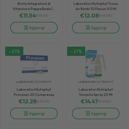
Bivitix Integratore di
Laboratori Nutriphyt Tussix
Vitamine e Pappa Reale 10
Air Bimbi 10 Flaconi X 5 Ml
€
11.54
Stick Pack
€
12.08
€
15.90
€
16.90
Aggiungi
Aggiungi
-
27
%
-
27
%
LABORATORI NUTRIPHYT
LABORATORI NUTRIPHYT
Laboratori Nutriphyt
Laboratori Nutriphyt
Provasen 20 Compresse
Vonamix Spray 20 Ml
€
12.28
€
14.47
€
16.90
€
19.90
Aggiungi
Aggiungi