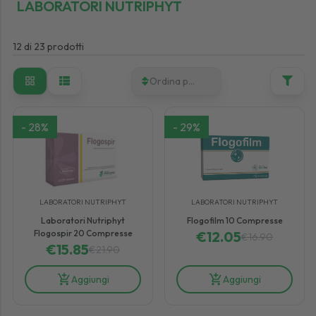
LABORATORI NUTRIPHYT
12
di
23
prodotti
Ordina per
-
28
%
-
29
%
LABORATORI NUTRIPHYT
LABORATORI NUTRIPHYT
Laboratori Nutriphyt
Flogofilm 10 Compresse
Flogospir 20 Compresse
€
12.05
€
16.90
€
15.85
€
21.90
Aggiungi
Aggiungi