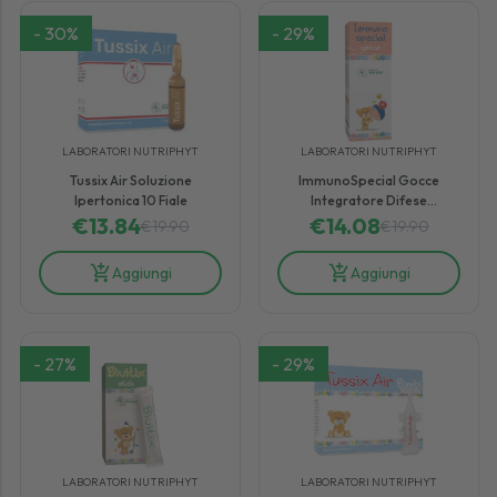
-
30
%
-
29
%
LABORATORI NUTRIPHYT
LABORATORI NUTRIPHYT
Tussix Air Soluzione
ImmunoSpecial Gocce
Ipertonica 10 Fiale
Integratore Difese
€
13.84
Immunitarie Bambini 20 ml
€
14.08
€
19.90
€
19.90
Aggiungi
Aggiungi
-
27
%
-
29
%
LABORATORI NUTRIPHYT
LABORATORI NUTRIPHYT