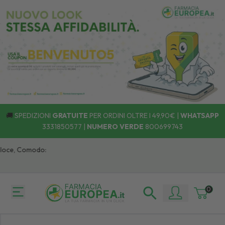
🚚
SPEDIZIONI
GRATUITE
PER ORDINI OLTRE I 49,90€ |
WHATSAPP
3331850577
|
NUMERO VERDE
800699743
oce, Comodo:
0