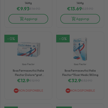
14Mg
14Mg
€
9.93
€
13.69
€
16.90
€
23.90
Aggiungi
Aggiungi
-
0
%
-
0
%
Ibsa Flector
Ibsa Flector
Ibsa Farmaceutici Italia
Ibsa Farmaceutici Italia
Flector Dolore*grat
Flector*15cer Medic 180mg
€
20bust25mg
12.9
€
32.9
€
12.90
€
32.90
NON DISPONIBILE
NON DISPONIBILE