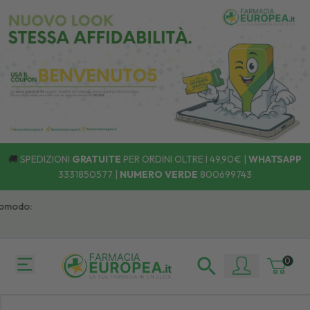
🚚
SPEDIZIONI
GRATUITE
PER ORDINI OLTRE I 49,90€ |
WHATSAPP
3331850577
|
NUMERO VERDE
800699743
modo:
0