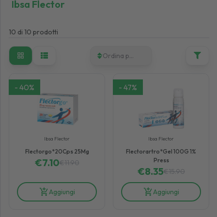
Ibsa Flector
10
di
10
prodotti
Ordina per
-
40
%
-
47
%
Ibsa Flector
Ibsa Flector
Flectorgo*20Cps 25Mg
Flectorartro*Gel 100G 1%
€
7.10
Press
€
11.90
€
8.35
€
15.90
Aggiungi
Aggiungi