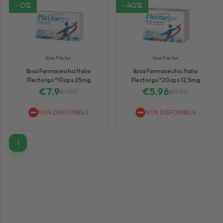
-
0
%
-
40
%
Ibsa Flector
Ibsa Flector
Ibsa Farmaceutici Italia
Ibsa Farmaceutici Italia
Flectorgo*10cps 25mg
Flectorgo*20cps 12,5mg
€
7.9
€
5.96
€
7.90
€
9.90
NON DISPONIBILE
NON DISPONIBILE
1
1