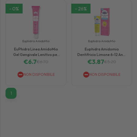
-
0
%
-
26
%
Euphidra AmidoMio
Euphidra AmidoMio
EuPhidra Linea AmidoMio
Euphidra Amidomio
Gel Gengivale Lenitivo per
Dentifricio Limone 6-12 Anni
Bambini e Adulti 15 ml
€
6.7
€
3.87
50 ml
€
6.70
€
5.20
NON DISPONIBILE
NON DISPONIBILE
1
1