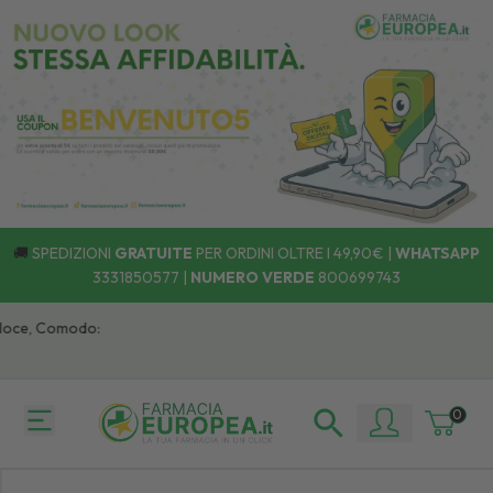
🚚
SPEDIZIONI
GRATUITE
PER ORDINI OLTRE I 49,90€ |
WHATSAPP
3331850577
|
NUMERO VERDE
800699743
oce, Comodo:
0