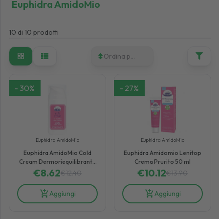
Euphidra AmidoMio
10
di
10
prodotti
Ordina per
-
30
%
-
27
%
Euphidra AmidoMio
Euphidra AmidoMio
Euphidra AmidoMio Cold
Euphidra Amidomio Lenitop
Cream Dermoriequilibrante
Crema Prurito 50 ml
Pelli Secche Desquamate 100
€
8.62
€
10.12
€
12.40
€
13.90
ml
Aggiungi
Aggiungi