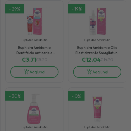
-
29
%
-
19
%
Euphidra AmidoMio
Euphidra AmidoMio
Euphidra Amidomio
Euphidra Amidomio Olio
Dentifricio Anticarie e
Elasticizzante Smagliature
Antiplacca 1-5 Anni Gusto
€
3.71
€
12.04
145 ml
€
5.20
€
14.90
Fragola 50ml
Aggiungi
Aggiungi
-
30
%
-
0
%
Euphidra AmidoMio
Euphidra AmidoMio