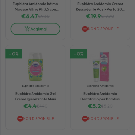
Euphidra Amidomio Intimo
Euphidra Amidomio Crema
Mousse Attiva Ph 3,5 con
Rassodante Post-Parto 200
Antibatterico Naturale 250
€
6.47
€
19.9
ml
€
9.30
€
19.90
ml
Aggiungi
NON DISPONIBILE
-
0
%
-
0
%
Euphidra AmidoMio
Euphidra AmidoMio
Euphidra Amidomio Gel
Euphidra Amidomio
Crema Igienizzante Mani
Dentifricio per Bambini
€
4.4
80ml
Gusto Mela 6-12 Anni 50 ml
€
5.2
€
4.40
€
5.20
NON DISPONIBILE
NON DISPONIBILE