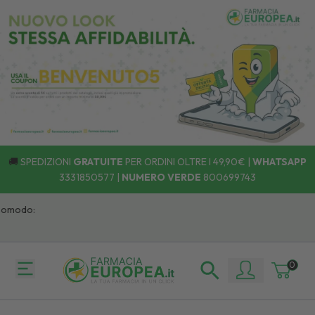
🚚
SPEDIZIONI
GRATUITE
PER ORDINI OLTRE I 49,90€ |
WHATSAPP
3331850577
|
NUMERO VERDE
800699743
Comodo:
0