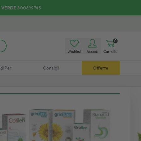
 VERDE
800699743
0
Wishlist
Accedi
Carrello
di Per
Consigli
Offerte