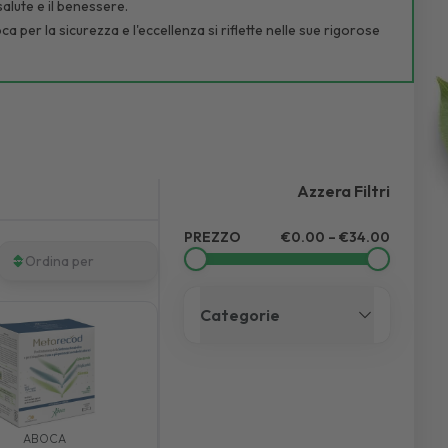
alute e il benessere.
ca per la sicurezza e l'eccellenza si riflette nelle sue rigorose
a per i suoi sforzi nel creare prodotti nel massimo rispetto per
a gamma di integratori alimentari appositamente studiati per
Azzera Filtri
ranà che sono stati scientificamente studiati per le loro
PREZZO
€0.00 – €34.00
Ordina per
ta la linea Aboca è sottoposta a test rigorosi prima della
Categorie
vivere una vita più sana e in salute.
ABOCA