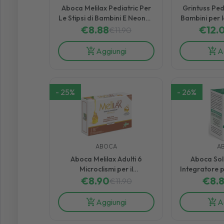
Aboca Melilax Pediatric Per
Grintuss Ped
Le Stipsi di Bambini E Neonati
Bambini per 
€
6 Microclismi
8.88
€
Grass
12.
€
11.90
Aggiungi
A
-
25
%
-
26
%
ABOCA
A
Aboca Melilax Adulti 6
Aboca Soll
Microclismi per il
Integratore p
Trattamento della Stipsi
€
8.90
€
27 Co
8.
€
11.90
Aggiungi
A