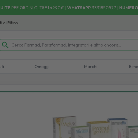
UITE
PER ORDINI OLTRE I 49,90€ |
WHATSAPP
3331850577
|
NUMERO
uti
Omaggi
Marchi
Rime