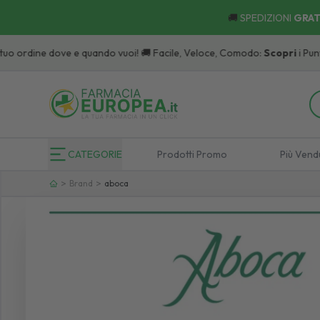
🚚
SPEDIZIONI
GRAT
ne dove e quando vuoi! 🚚 Facile, Veloce, Comodo:
Scopri
i Punti di Ritiro.
CATEGORIE
Prodotti Promo
Più Vend
>
>
Brand
aboca