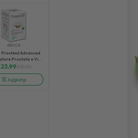
ABOCA
 Prostenil Advanced
atore Prostata e Vie
narie 60 Capsule
€
23.99
€
31.90
Aggiungi