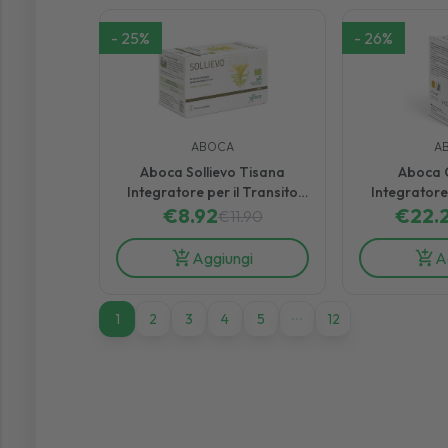
-
25
%
-
26
%
ABOCA
A
Aboca Sollievo Tisana
Aboca C
Integratore per il Transito
Integrator
Intestinale 20 Filtri
€
8.92
dell’Intesti
€
22.
€
11.90
Ca
Aggiungi
A
1
1
2
3
4
5
12