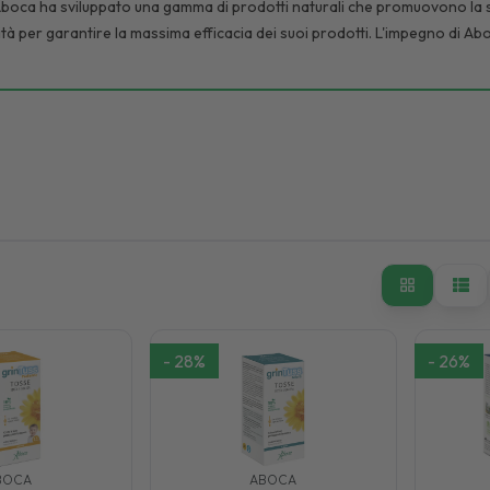
. Aboca ha sviluppato una gamma di prodotti naturali che promuovono la s
lità per garantire la massima efficacia dei suoi prodotti. L'impegno di Abo
iconosciuta da numerosi premi internazionali, che hanno premiato l’aziend
aggiungere i propri obiettivi di perdita di peso. Aboca ha sviluppato un
dell'appetito e la regolazione del metabolismo.
 l'estratto di tè verde, l'estratto di citrus aurantium e l'estratto di gua
 per garantire la massima efficacia della sua linea di prodotti. Infatti tut
ia.
suo impegno a creare prodotti sicuri ed efficaci che aiutino le persone a 
-
28
%
-
26
%
BOCA
ABOCA