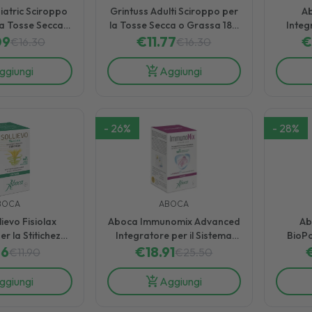
iatric Sciroppo
Grintuss Adulti Sciroppo per
A
la Tosse Secca e
la Tosse Secca o Grassa 180
Integ
a 180 g
09
€
11.77
g
Della 
€
16.30
€
16.30
ggiungi
Aggiungi
-
26
%
-
28
%
BOCA
ABOCA
ievo Fisiolax
Aboca Immunomix Advanced
Ab
er la Stitichezza
Integratore per il Sistema
BioPo
mpresse
86
Immunitario 50 Capsule
€
18.91
E
€
11.90
€
25.50
ggiungi
Aggiungi