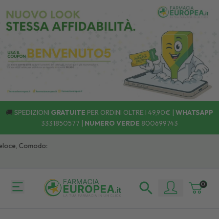
🚚
SPEDIZIONI
GRATUITE
PER ORDINI OLTRE I 49,90€ |
WHATSAPP
3331850577
|
NUMERO VERDE
800699743
oce, Comodo:
0