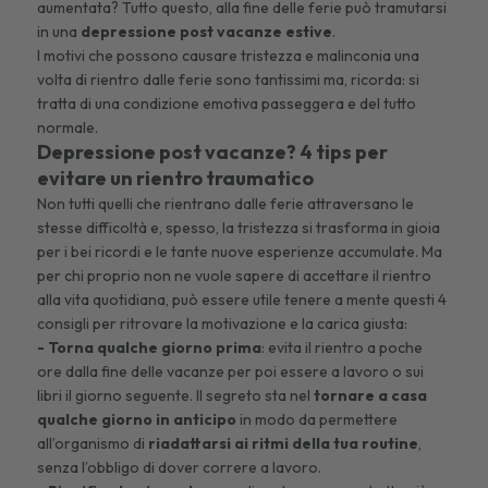
aumentata? Tutto questo, alla fine delle ferie può tramutarsi
in una
depressione post vacanze estive
.
I motivi che possono causare tristezza e malinconia una
volta di rientro dalle ferie sono tantissimi ma, ricorda: si
tratta di una condizione emotiva passeggera e del tutto
normale.
Depressione post vacanze? 4 tips per
evitare un rientro traumatico
Non tutti quelli che rientrano dalle ferie attraversano le
stesse difficoltà e, spesso, la tristezza si trasforma in gioia
per i bei ricordi e le tante nuove esperienze accumulate. Ma
per chi proprio non ne vuole sapere di accettare il rientro
alla vita quotidiana, può essere utile tenere a mente questi 4
consigli per ritrovare la motivazione e la carica giusta:
- Torna qualche giorno prima
: evita il rientro a poche
ore dalla fine delle vacanze per poi essere a lavoro o sui
libri il giorno seguente. Il segreto sta nel
tornare a casa
qualche giorno in anticipo
in modo da permettere
all’organismo di
riadattarsi ai ritmi della tua routine
,
senza l’obbligo di dover correre a lavoro.