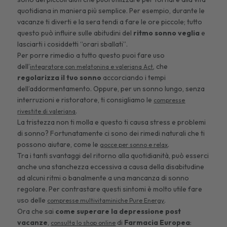
quotidiana in maniera più semplice. Per esempio, durante le
vacanze ti diverti e la sera tendi a fare le ore piccole; tutto
questo può influire sulle abitudini del
ritmo sonno veglia
e
lasciarti i cosiddetti “orari sballati”.
Per porre rimedio a tutto questo puoi fare uso
dell’
, che
integratore con melatonina e valeriana Act
regolarizza il tuo sonno
accorciando i tempi
dell’addormentamento. Oppure, per un sonno lungo, senza
interruzioni e ristoratore, ti consigliamo le
compresse
.
rivestite di valeriana
La tristezza non ti molla e questo ti causa stress e problemi
di sonno? Fortunatamente ci sono dei rimedi naturali che ti
possono aiutare, come le
.
gocce per sonno e relax
Tra i tanti svantaggi del ritorno alla quotidianità, può esserci
anche una stanchezza eccessiva a causa della disabitudine
ad alcuni ritmi o banalmente a una mancanza di sonno
regolare. Per contrastare questi sintomi è molto utile fare
uso delle
.
compresse multivitaminiche Pure Energy
Ora che sai
come superare la depressione post
vacanze
,
di
Farmacia Europea
:
consulta lo shop online