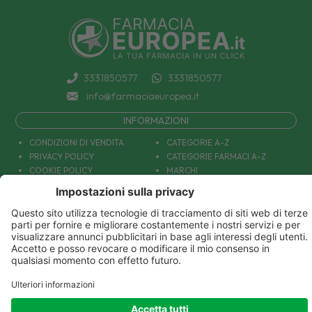
3331850577
3331850577
info@farmaciaeuropea.it
INFORMAZIONI
CONDIZIONI DI VENDITA
CATEGORIE A-Z
PRIVACY POLICY
CATEGORIE FARMACI A-Z
COOKIE POLICY
MARCHI
DECONTRIBUZIONE INPS
TUTTO IL NOSTRO CATALOGO
SPEDIZIONI
IL NOSTRO BLOG
PAGAMENTI
CONTATTACI
COUPON E OFFERTE
PATOLOGIE: CAUSE E RIMEDI
DIVENTIAMO AMICI!
Parafarmacia Europea Srl - Via Petraro 380- 80050 Santa Maria la Carità (NA) - P.IVA
10677001215