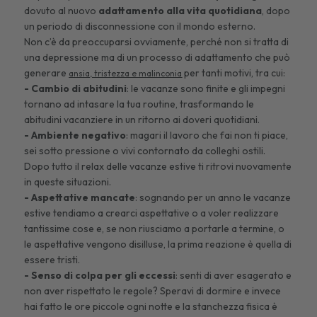
dovuto al nuovo
adattamento alla vita quotidiana
, dopo
un periodo di disconnessione con il mondo esterno.
Non c’è da preoccuparsi ovviamente, perché non si tratta di
una depressione ma di un processo di adattamento che può
generare
per tanti motivi, tra cui:
ansia, tristezza e malinconia
- Cambio di abitudini
: le vacanze sono finite e gli impegni
tornano ad intasare la tua routine, trasformando le
abitudini vacanziere in un ritorno ai doveri quotidiani.
- Ambiente negativo
: magari il lavoro che fai non ti piace,
sei sotto pressione o vivi contornato da colleghi ostili.
Dopo tutto il relax delle vacanze estive ti ritrovi nuovamente
in queste situazioni.
- Aspettative mancate
: sognando per un anno le vacanze
estive tendiamo a crearci aspettative o a voler realizzare
tantissime cose e, se non riusciamo a portarle a termine, o
le aspettative vengono disilluse, la prima reazione è quella di
essere tristi.
- Senso di colpa per gli eccessi
: senti di aver esagerato e
non aver rispettato le regole? Speravi di dormire e invece
hai fatto le ore piccole ogni notte e la
stanchezza fisica
è