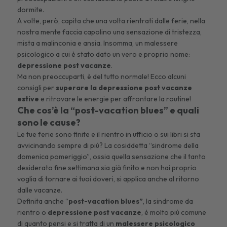
dormite.
A volte, però, capita che una volta rientrati dalle ferie, nella
nostra mente faccia capolino una sensazione di tristezza,
mista a malinconia e ansia. Insomma, un malessere
psicologico a cui è stato dato un vero e proprio nome:
depressione post vacanze
.
Ma non preoccuparti, è del tutto normale! Ecco alcuni
consigli per
superare la depressione post vacanze
estive
e ritrovare le energie per affrontare la routine!
Che cos’è la “post-vacation blues” e quali
sono le cause?
Le tue ferie sono finite e il rientro in ufficio o sui libri si sta
avvicinando sempre di più? La cosiddetta “sindrome della
domenica pomeriggio”, ossia quella sensazione che il tanto
desiderato fine settimana sia già finito e non hai proprio
voglia di tornare ai tuoi doveri, si applica anche al ritorno
dalle vacanze.
Definita anche “
post-vacation blues”
, la sindrome da
rientro o
depressione post vacanze
, è molto più comune
di quanto pensi e si tratta di un
malessere psicologico