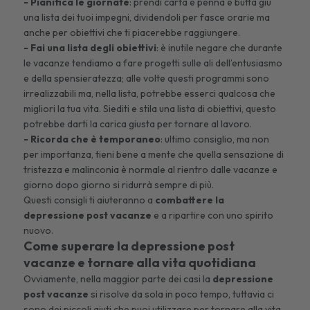
- Pianifica le giornate
: prendi carta e penna e butta giù
una lista dei tuoi impegni, dividendoli per fasce orarie ma
anche per obiettivi che ti piacerebbe raggiungere.
- Fai una lista degli obiettivi
: è inutile negare che durante
le vacanze tendiamo a fare progetti sulle ali dell’entusiasmo
e della spensieratezza; alle volte questi programmi sono
irrealizzabili ma, nella lista, potrebbe esserci qualcosa che
migliori la tua vita. Siediti e stila una lista di obiettivi, questo
potrebbe darti la carica giusta per tornare al lavoro.
- Ricorda che è temporaneo
: ultimo consiglio, ma non
per importanza, tieni bene a mente che quella sensazione di
tristezza e malinconia è normale al rientro dalle vacanze e
giorno dopo giorno si ridurrà sempre di più.
Questi consigli ti aiuteranno a
combattere la
depressione post vacanze
e a ripartire con uno spirito
nuovo.
Come superare la depressione post
vacanze e tornare alla vita quotidiana
Ovviamente, nella maggior parte dei casi la
depressione
post vacanze
si risolve da sola in poco tempo, tuttavia ci
sono dei piccoli aiuti che puoi utilizzare per tornare alla vita