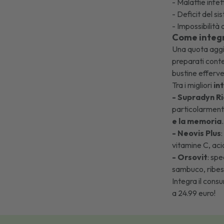
- Malattie infet
- Deficit del s
- Impossibilità 
Come integr
Una quota aggi
preparati conte
bustine efferve
Tra i migliori
in
- Supradyn Ri
particolarmente
e la memoria
.
- Neovis Plus
vitamine C, aci
- Orsovit
: spe
sambuco, ribes 
Integra il cons
a 24.99 euro!