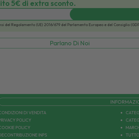
bito 5€ di extra sconto.
i sensi del Regolamento (UE) 2016/679 del Parlamento Europeo e del Consiglio (GD
Parlano Di Noi
INFORMAZI
CONDIZIONI DI VENDITA
CATEG
PRIVACY POLICY
CATEG
COOKIE POLICY
MARCH
DECONTRIBUZIONE INPS
TUTTO