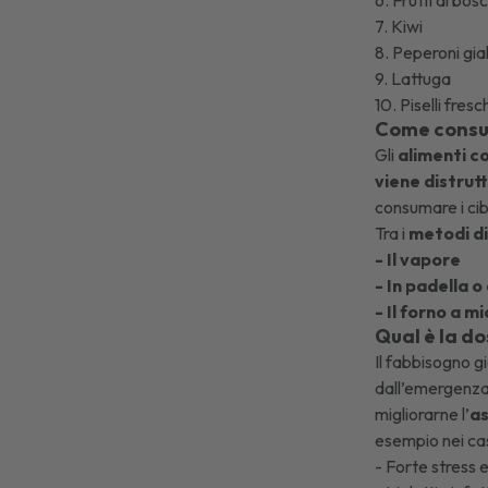
7. Kiwi
8. Peperoni gial
9. Lattuga
10. Piselli fresc
Come consum
Gli
alimenti co
viene distrut
consumare i cib
Tra i
metodi di
- Il vapore
- In padella o 
- Il forno a 
Qual è la do
Il fabbisogno g
dall’
emergenza
migliorarne l’
as
esempio nei casi
- Forte stress 