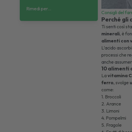
Rimedi per...
Consigli del fa
Perché gli 
Ti senti così s
minerali
, è fo
alimenti con
L’acido ascorbi
processi che r
anche assumer
10 alimenti 
La
vitamina 
ferro
, svolge
u
come:
1. Broccoli
2. Arance
3. Limoni
4. Pompelmi
5. Fragole
6. Frutti di bos