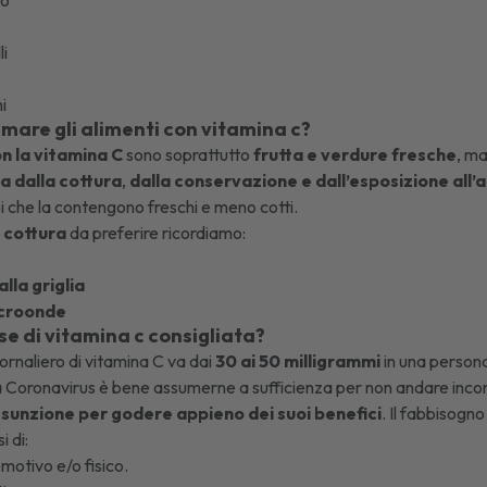
li
hi
are gli alimenti con vitamina c?
n la vitamina C
sono soprattutto
frutta e verdure fresche
, ma
ta dalla cottura
,
dalla conservazione e dall’esposizione all’ar
i che la contengono freschi e meno cotti.
 cottura
da preferire ricordiamo:
alla griglia
microonde
se di vitamina c consigliata?
iornaliero di vitamina C va dai
30 ai 50 milligrammi
in una persona
 Coronavirus
è bene assumerne a sufficienza per non andare incont
sunzione per godere appieno dei suoi benefici
. Il fabbisogn
 di:
emotivo e/o fisico.