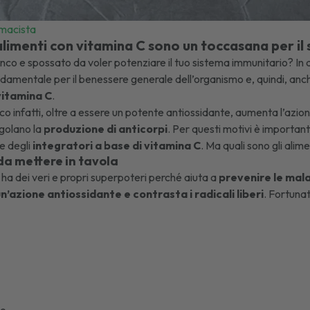
rmacista
alimenti con vitamina C sono un toccasana per il
tanco e spossato da voler potenziare il tuo sistema immunitario? In
ndamentale per il benessere generale dell’organismo e, quindi, an
vitamina C
.
co infatti, oltre a essere un potente antiossidante, aumenta l’azione
egolano la
produzione di anticorpi
. Per questi motivi è importan
e degli
integratori a base di vitamina C
. Ma quali sono gli al
da mettere in tavola
C
ha dei veri e propri superpoteri perché aiuta a
prevenire le mala
n’azione antiossidante e contrasta i radicali liberi
. Fortuna
co