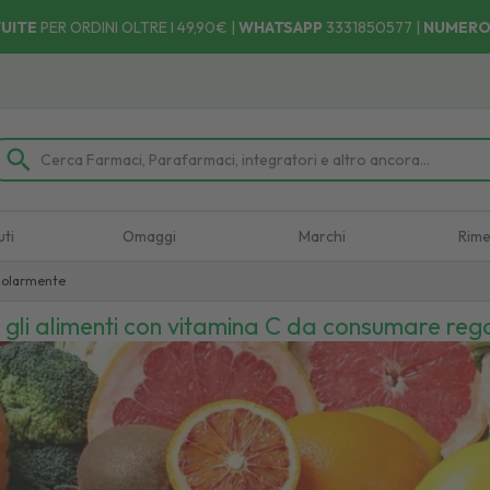
UITE
PER ORDINI OLTRE I 49,90€ |
WHATSAPP
3331850577
|
NUMERO
Ritira il tuo ordine dove e quando vuoi! 🚚 Facile, Veloce, Comod
uti
Omaggi
Marchi
Rime
egolarmente
 gli alimenti con vitamina C da consumare re