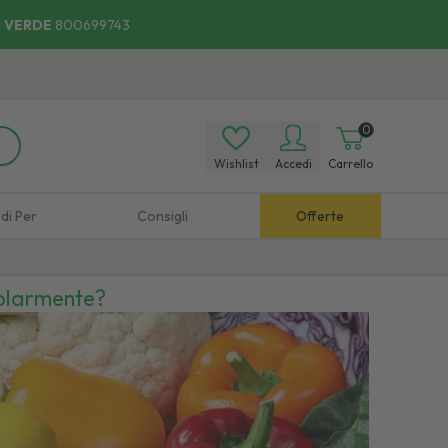
 VERDE
800699743
o:
Scopri
i Punti di Ritiro.
0
Wishlist
Accedi
Carrello
di Per
Consigli
Offerte
golarmente?