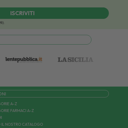
ISCRIVITI
PR).
ONI
ORIE A-Z
ORIE FARMACI A-Z
I
 IL NOSTRO CATALOGO