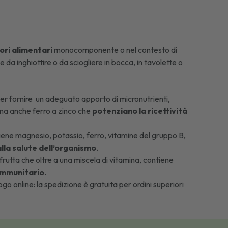
ori alimentari
monocomponente o nel contesto di
da inghiottire o da sciogliere in bocca, in tavolette o
er fornire un adeguato apporto di micronutrienti,
, ma anche ferro a zinco che
potenziano la ricettività
ene magnesio, potassio, ferro, vitamine del gruppo B,
alla salute dell’organismo
.
utta che oltre a una miscela di vitamina, contiene
 immunitario
.
o online: la spedizione è gratuita per ordini superiori