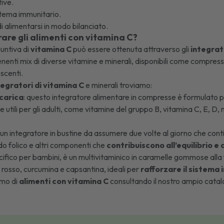
tive.
istema immunitario.
di alimentarsi in modo bilanciato.
are gli alimenti con vitamina C?
untiva di
vitamina C
può essere ottenuta attraverso gli
integrat
nenti mix di diverse vitamine e minerali, disponibili come compresse 
scenti.
tegratori di vitamina C
e minerali troviamo:
carica
: questo
integratore alimentare in compresse
è formulato p
 utili per gli adulti, come vitamine del gruppo B, vitamina C, E, D
: un
integratore in bustine
da assumere due volte al giorno che conti
do folico e altri componenti che
contribuiscono all’equilibrio e 
cifico per bambini, è un
multivitaminico in caramelle
gommose alla fr
rosso, curcumina e capsantina, ideali per
rafforzare il sistema
umo di
alimenti con vitamina C
consultando il nostro ampio catalog