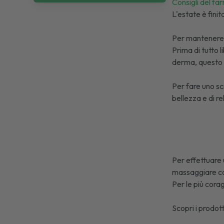
Consigli del fa
L'estate è finit
Per mantenere 
Prima di tutto 
derma, questo se
Per fare uno sc
bellezza e di re
Per effettuare 
massaggiare con
Per le più corag
Scopri i prodott