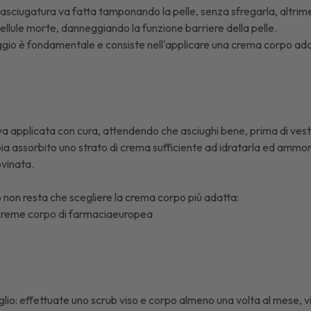
'asciugatura va fatta tamponando la pelle, senza sfregarla, altrim
 cellule morte, danneggiando la funzione barriere della pelle.
gio è fondamentale e consiste nell'applicare una crema corpo adat
 applicata con cura, attendendo che asciughi bene, prima di vesti
bia assorbito uno strato di crema sufficiente ad idratarla ed ammorbi
ovinata.
non resta che scegliere la crema corpo più adatta:
e creme corpo di farmaciaeuropea
glio: effettuate uno scrub viso e corpo almeno una volta al mese, v