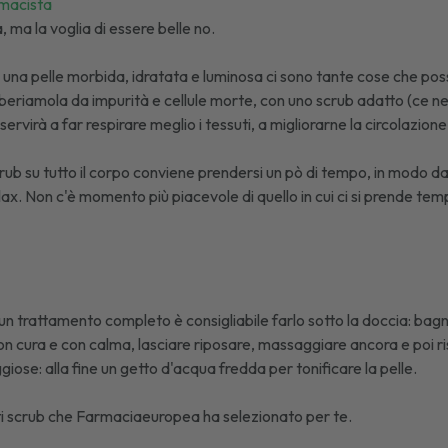
rmacista
a, ma la voglia di essere belle no.
una pelle morbida, idratata e luminosa ci sono tante cose che pos
liberiamola da impurità e cellule morte, con uno scrub adatto (ce ne 
rvirà a far respirare meglio i tessuti, a migliorarne la circolazione
rub su tutto il corpo conviene prendersi un pò di tempo, in modo d
lax. Non c'è momento più piacevole di quello in cui ci si prende tem
un trattamento completo è consigliabile farlo sotto la doccia: bagna
 cura e con calma, lasciare riposare, massaggiare ancora e poi r
giose: alla fine un getto d'acqua fredda per tonificare la pelle.
i scrub
che Farmaciaeuropea ha selezionato per te.