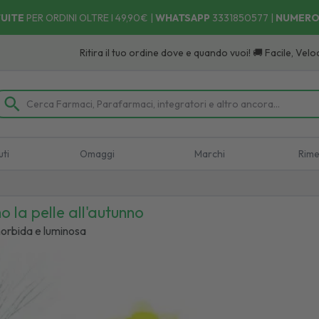
UITE
PER ORDINI OLTRE I 49,90€ |
WHATSAPP
3331850577
|
NUMERO
Ritira il tuo ordine dove e quando vuoi! 🚚 Facile, Veloce, Com
uti
Omaggi
Marchi
Rime
 la pelle all'autunno
morbida e luminosa