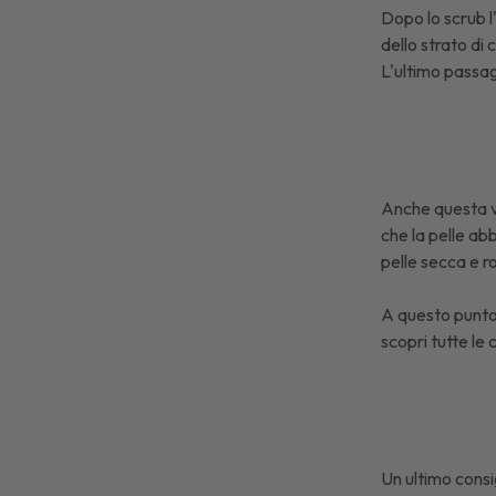
Dopo lo scrub l
dello strato di
L'ultimo passag
Anche questa va
che la pelle ab
pelle secca e r
A questo punto 
scopri tutte l
Un ultimo consi