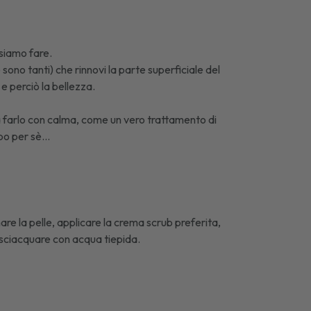
siamo fare.
sono tanti) che rinnovi la parte superficiale del
 e perciò la bellezza.
a farlo con calma, come un vero trattamento di
po per sè...
re la pelle, applicare la crema scrub preferita,
isciacquare con acqua tiepida.