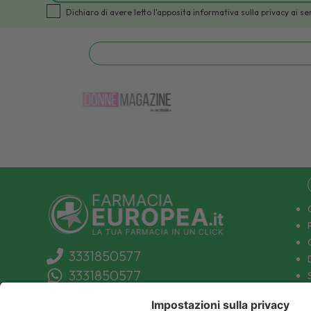
Dichiaro di avere letto l'apposita informativa sulla privacy a
3331850577
3331850577
info@farmaciaeuropea.it