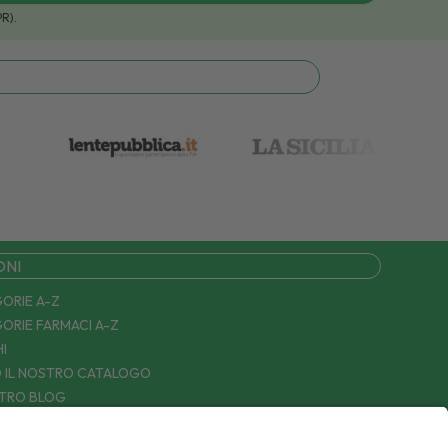
PR).
ONI
ORIE A-Z
ORIE FARMACI A-Z
I
 IL NOSTRO CATALOGO
STRO BLOG
TTACI