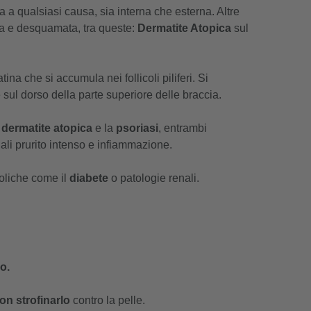
a qualsiasi causa, sia interna che esterna. Altre
sa e desquamata, tra queste:
Dermatite Atopica
sul
na che si accumula nei follicoli piliferi. Si
sul dorso della parte superiore delle braccia.
a
dermatite atopica
e la
psoriasi
, entrambi
uali prurito intenso e infiammazione.
oliche come il
diabete
o patologie renali.
o.
on strofinarlo
contro la pelle.