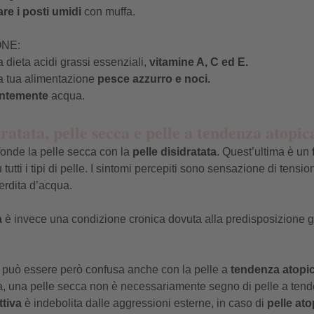
are i posti umidi
con muffa.
ONE:
la dieta acidi grassi essenziali,
vitamine A, C ed E.
lla tua alimentazione
pesce azzurro e noci.
ientemente
acqua.
dratata, pelle secca e pelle a tendenza atopic
onde la pelle secca con la
pelle disidratata
. Quest’ultima è un
 tutti i tipi di pelle. I sintomi percepiti sono sensazione di tens
erdita d’acqua.
a
è invece una condizione cronica dovuta alla predisposizione g
 può essere però confusa anche con la pelle a
tendenza atopi
ca, una pelle secca non è necessariamente segno di pelle a tend
ttiva
è indebolita dalle aggressioni esterne, in caso di
pelle ato