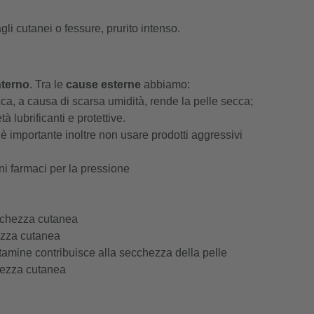
i cutanei o fessure, prurito intenso.
nterno
.
Tra le
cause esterne
abbiamo:
ecca, a causa di scarsa umidità, rende la pelle secca;
à lubrificanti e protettive.
 è importante inoltre non usare prodotti aggressivi
i farmaci per la pressione
cchezza cutanea
ezza cutanea
itamine contribuisce alla secchezza della pelle
hezza cutanea