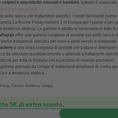
e
colpisce soprattutto neonati e bambini
, spesso è associata 
 del farmacista
a pelle secca con trattamenti specifici. I nostri farmacisti hanno
gamma La Roche Posay numero 1 in Europa per l'igiene e per pren
 tendenza atopica. La gamma è adatta al benessere di tutta la fam
aRepair
offre una gamma completa di prodotti per pelle secca 
anche trattamenti specifici per mani e piedi secchi e screpolati.
toderm
è una linea completa di prodotti per trattare e detergere 
a da utilizzare quotidianamente o abbinati a trattamenti specifici
ndicati per tutta la famiglia (ad eccezione di neonati prematuri)
 gamma pensata da Uriage di trattamenti emollienti di nuova ge
ca o a tendenza atopica.
 Posay
,
Eucerin
,
Bioderma
,
Uriage
)
bito 5€ di extra sconto.