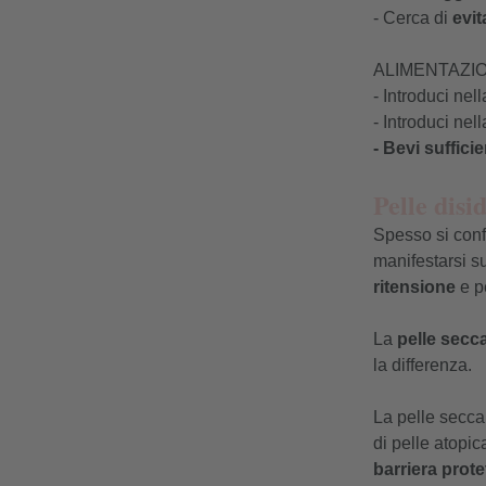
- Cerca di
evit
ALIMENTAZI
- Introduci nel
- Introduci ne
- Bevi suffic
Pelle disi
Spesso si conf
manifestarsi su
ritensione
e p
La
pelle secc
la differenza.
La pelle secca
di pelle atopi
barriera prote