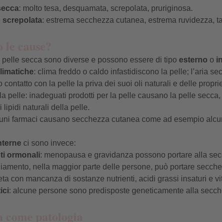
secca
: molto tesa, desquamata, screpolata, pruriginosa.
e
screpolata
: estrema secchezza cutanea, estrema ruvidezza, tagl
 le cause?
 pelle secca sono diverse e possono essere di tipo
esterno
o
i
limatiche
: clima freddo o caldo infastidiscono la pelle; l’aria s
contatto con la pelle la priva dei suoi oli naturali e delle propriet
la pelle: inadeguati prodotti per la pelle causano la pelle secca,
lipidi naturali della pelle.
cuni farmaci causano secchezza cutanea come ad esempio alcun
nterne
ci sono invece:
i ormonali
: menopausa e gravidanza possono portare alla se
chiamento, nella maggior parte delle persone, può portare secch
eta con mancanza di sostanze nutrienti, acidi grassi insaturi e v
ici
: alcune persone sono predisposte geneticamente alla secc
ca come patologia