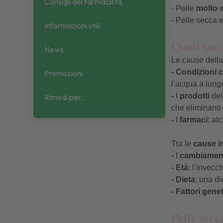
Consigli del farmacista
- Pelle
molto 
- Pelle secca 
Informazioni utili
Quali sono
News
Le cause della
-
Condizioni c
Promozioni
l’acqua a lungo 
-
I
prodotti
del
Rimedi per...
che eliminano i 
-
I
farmaci
: al
Tra le
cause i
-
I
cambiament
- Età
: l’invec
- Dieta
: una di
- Fattori genet
Pelle sec