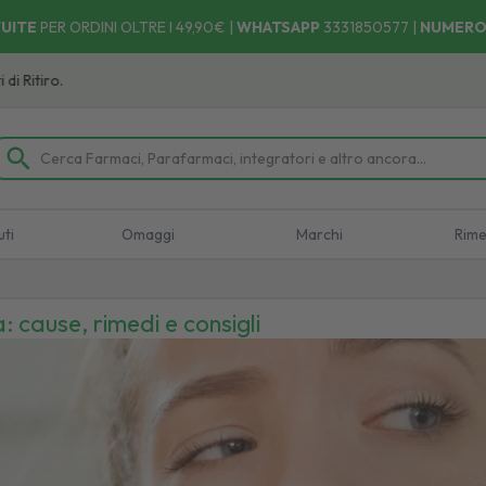
UITE
PER ORDINI OLTRE I 49,90€ |
WHATSAPP
3331850577
|
NUMERO
uti
Omaggi
Marchi
Rime
: cause, rimedi e consigli