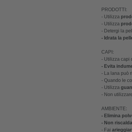
PRODOTTI:
- Utilizza
prodo
- Utilizza
prodo
- Detergi la pe
- Idrata la pel
CAPI:
- Utilizza capi 
- Evita indume
- La lana può r
- Quando le co
- Utilizza
guant
- Non utilizzar
AMBIENTE:
- Elimina polv
- Non riscald
- Fai
arieggia