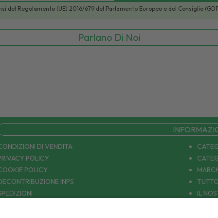
i sensi del Regolamento (UE) 2016/679 del Parlamento Europeo e del Consiglio (GD
Parlano Di Noi
INFORMAZI
CONDIZIONI DI VENDITA
CATEG
PRIVACY POLICY
CATEG
COOKIE POLICY
MARCH
DECONTRIBUZIONE INPS
TUTTO
SPEDIZIONI
IL NO
PAGAMENTI
CONTA
COUPON E OFFERTE