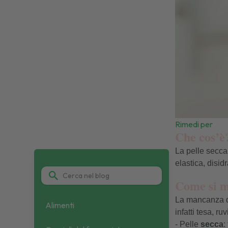
Rimedi per
Che cos’è
La pelle secca
elastica, disid
Come si m
La mancanza di
Alimenti
infatti tesa, r
- Pelle
secca
: