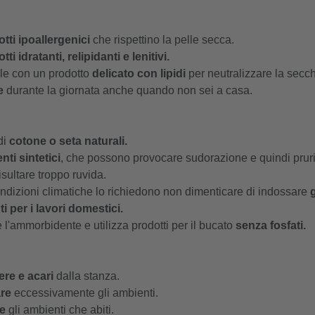
tti ipoallergenici
che rispettino la pelle secca.
tti idratanti, relipidanti e lenitivi.
lle con un prodotto
delicato con lipidi
per neutralizzare la secc
le
durante la giornata anche quando non sei a casa.
di
cotone o seta naturali.
nti sintetici
, che possono provocare sudorazione e quindi pruri
isultare troppo ruvida.
ndizioni climatiche lo richiedono non dimenticare di indossare
g
i per i lavori domestici.
e l'ammorbidente e utilizza prodotti per il bucato
senza fosfati.
ere e acari
dalla stanza.
are
eccessivamente gli ambienti.
re
gli ambienti che abiti.