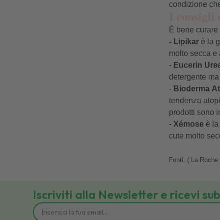
condizione ch
I consigli
È bene curare l
- Lipikar
è la 
molto secca e a
- Eucerin Ure
detergente ma 
-
Bioderma
A
tendenza atopic
prodotti sono i
- Xémose
è la
cute molto sec
Fonti: (
La Roche
Iscriviti alla Newsletter e ricevi su