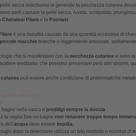
 pelle secca indichiamo in generale la secchezza cutanea dovuta 
sono però causare la pelle secca, ruvida, screpolata, prurigino
la
Cheratosi Pilare
e la
Psoriasi
.
Pilare
è una malattia causata da una quantità eccessiva di cherati
piccole macchie
bianche o leggermente arrossate, solitamente 
atologie che si manifestano con la
secchezza cutanea
vi sono l
arattere ereditario, che possono presentare però altri sintomi, q
 cutanea
può essere anche condizione di problematiche metab
ra delle pelle secca?
:
 il bagno nella vasca e
prediligi sempre la doccia
ui tu voglia fare un bagno
non rimanere troppo tempo immers
a dell'
acqua
deve essere
tiepida.
iughi dopo la detersione utilizza un telo morbido e ricordati di
n