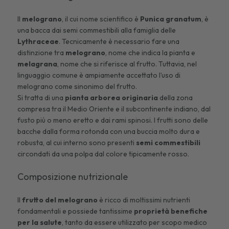
Il
melograno
, il cui nome scientifico è
Punica granatum
, è
una bacca dai semi commestibili alla famiglia delle
Lythraceae
. Tecnicamente è necessario fare una
distinzione tra
melograno
, nome che indica la pianta e
melagrana
, nome che si riferisce al frutto. Tuttavia, nel
linguaggio comune è ampiamente accettato l’uso di
melograno come sinonimo del frutto.
Si tratta di una
pianta arborea originaria
della zona
compresa tra il Medio Oriente e il subcontinente indiano, dal
fusto più o meno eretto e dai rami spinosi. I frutti sono delle
bacche dalla forma rotonda con una buccia molto dura e
robusta, al cui interno sono presenti
semi commestibili
circondati da una polpa dal colore tipicamente rosso.
Composizione nutrizionale
Il
frutto del melograno
è ricco di moltissimi nutrienti
fondamentali e possiede tantissime
proprietà benefiche
per la salute
, tanto da essere utilizzato per scopo medico