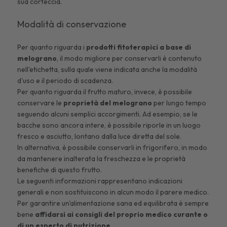
sua corteccia.
Modalità di conservazione
Per quanto riguarda i
prodotti fitoterapici a base di
melograno
, il modo migliore per conservarli è contenuto
nell'etichetta, sulla quale viene indicata anche la modalità
d'uso e il periodo di scadenza.
Per quanto riguarda il frutto maturo, invece, è possibile
conservare le
proprietà del melograno
per lungo tempo
seguendo alcuni semplici accorgimenti. Ad esempio, se le
bacche sono ancora intere, è possibile riporle in un luogo
fresco e asciutto, lontano dalla luce diretta del sole.
In alternativa, è possibile conservarli in frigorifero, in modo
da mantenere inalterata la freschezza e le proprietà
benefiche di questo frutto.
Le seguenti informazioni rappresentano indicazioni
generali e non sostituiscono in alcun modo il parere medico.
Per garantire un'alimentazione sana ed equilibrata è sempre
bene
affidarsi ai consigli del proprio medico curante o
di un esperto di nutrizione
.