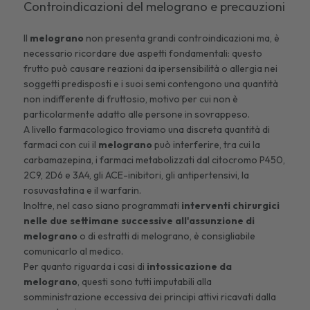
Controindicazioni del melograno e precauzioni
Il
melograno
non presenta grandi controindicazioni ma, è
necessario ricordare due aspetti fondamentali: questo
frutto può causare reazioni da ipersensibilità o allergia nei
soggetti predisposti e i suoi semi contengono una quantità
non indifferente di fruttosio, motivo per cui non è
particolarmente adatto alle persone in sovrappeso.
A livello farmacologico troviamo una discreta quantità di
farmaci con cui il
melograno
può interferire, tra cui la
carbamazepina, i farmaci metabolizzati dal citocromo P450,
2C9, 2D6 e 3A4, gli ACE-inibitori, gli antipertensivi, la
rosuvastatina e il warfarin.
Inoltre, nel caso siano programmati
interventi chirurgici
nelle due settimane successive all'assunzione di
melograno
o di estratti di melograno, è consigliabile
comunicarlo al medico.
Per quanto riguarda i casi di
intossicazione da
melograno
, questi sono tutti imputabili alla
somministrazione eccessiva dei principi attivi ricavati dalla