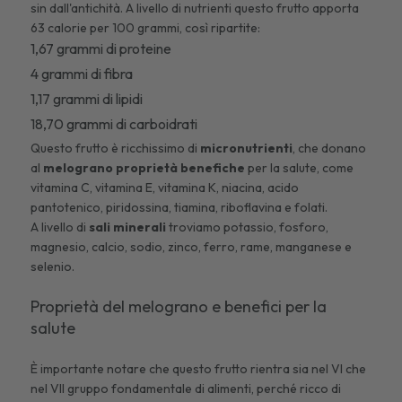
sin dall'antichità. A livello di nutrienti questo frutto apporta
63 calorie per 100 grammi, così ripartite:
1,67 grammi di proteine
4 grammi di fibra
1,17 grammi di lipidi
18,70 grammi di carboidrati
Questo frutto è ricchissimo di
micronutrienti
, che donano
al
melograno proprietà
benefiche
per la salute, come
vitamina C, vitamina E, vitamina K, niacina, acido
pantotenico, piridossina, tiamina, riboflavina e folati.
A livello di
sali minerali
troviamo potassio, fosforo,
magnesio, calcio, sodio, zinco, ferro, rame, manganese e
selenio.
Proprietà del melograno e benefici per la
salute
È importante notare che questo frutto rientra sia nel VI che
nel VII gruppo fondamentale di alimenti, perché ricco di