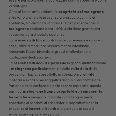
essere particolarmente apprezzate contro l'obesità e come
vermifughe.
Oltre ai fenoli antiossidanti, le
proprietà del melograno
si devono anche alla presenza di una vasta gamma di
sostanze, tra cui molta vitamina C. Basti pensare che un
melograno
contiene circa il 40% della dose giornaliera
raccomandata di questa sostanza.
La
presenza di fibre
contribuisce a prevenire e curare la
stipsi, oltre a modulare l'assorbimento intestinale,
riducendo l'assorbimento di grassi e rallentando la
captazione degli zuccheri.
La
presenza di acqua e potassio
in grandi quantità rende
il
melograno
particolarmente adatto nella dieta di chi
perde molti liquidi, soprattutto in condizioni di attività
motoria elevata o nei soggetti a rischio di disidratazione.
Parlando della corteccia e delle scorze essiccate, queste
parti del
melograno hanno proprietà estremamente
benefiche
e vengono utilizzate in fitoterapia per la
creazione di prodotti di erboristeria, soprattutto per la
presenza di tannini, utili contro la diarrea e in caso di
emorragie vaginali o intestinali.