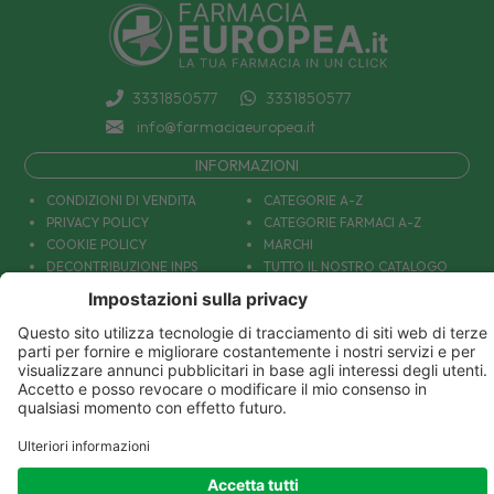
3331850577
3331850577
info@farmaciaeuropea.it
INFORMAZIONI
CONDIZIONI DI VENDITA
CATEGORIE A-Z
PRIVACY POLICY
CATEGORIE FARMACI A-Z
COOKIE POLICY
MARCHI
DECONTRIBUZIONE INPS
TUTTO IL NOSTRO CATALOGO
SPEDIZIONI
IL NOSTRO BLOG
PAGAMENTI
CONTATTACI
COUPON E OFFERTE
PATOLOGIE: CAUSE E RIMEDI
DIVENTIAMO AMICI!
Parafarmacia Europea Srl - Via Petraro 380- 80050 Santa Maria la Carità (NA) - P.IVA
10677001215