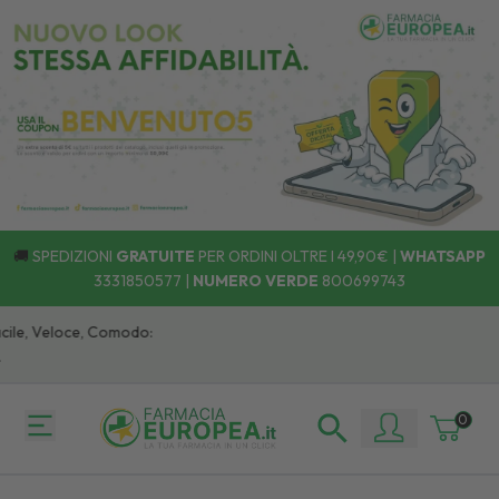
🚚
SPEDIZIONI
GRATUITE
PER ORDINI OLTRE I 49,90€ |
WHATSAPP
3331850577
|
NUMERO VERDE
800699743
e, Veloce, Comodo:
0