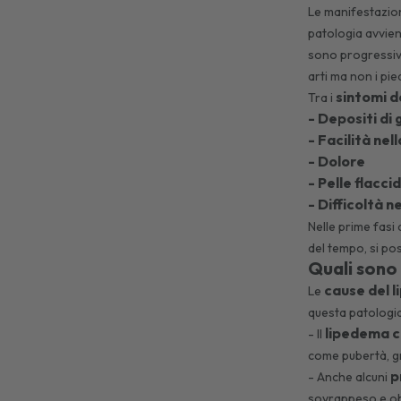
Le manifestazion
patologia avvien
sono progressivi
arti ma non i pi
sintomi d
Tra i
- Depositi di
- Facilità nel
- Dolore
- Pelle flacci
- Difficoltà 
Nelle prime fasi
del tempo, si po
Quali sono
cause del 
Le
questa patologia
lipedema
c
- Il
come pubertà, 
p
- Anche alcuni
sovrappeso e ob