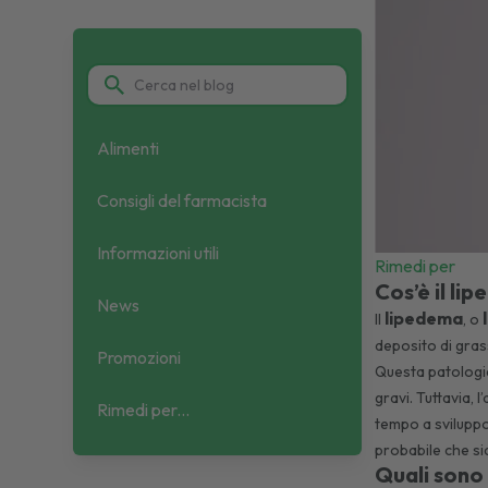
Alimenti
Consigli del farmacista
Informazioni utili
Rimedi per
Cos’è il li
News
lipedema
Il
, o
deposito di gras
Promozioni
Questa patologia
gravi. Tuttavia, l
Rimedi per...
tempo a sviluppo
probabile che sia
Quali sono 