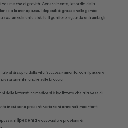
di volume che di gravità. Generalmente, l’esordio della
idanza o la menopausa. I depositi di grasso nelle gambe
sostanzialmente stabile. Il gonfiore riguarda entrambi gli
male al di sopra della vita. Successivamente, con il passare
più raramente, anche sulle braccia.
 della letteratura medica si è ipotizzato che alla base di
vita in cui sono presenti variazioni ormonali importanti,
lipedema
Spesso, il
è associato a problemi di
ia.