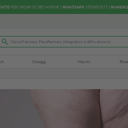
UITE
PER ORDINI OLTRE I 49,90€ |
WHATSAPP
3331850577
|
NUMERO
Ritira il tuo ordine dove e quando vuoi! 🚚 Facile, Velo
uti
Omaggi
Marchi
Rime