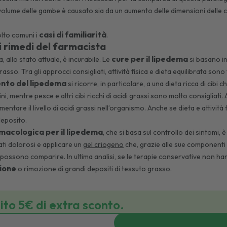
volume delle gambe è causato sia da un aumento delle dimensioni delle ce
casi di familiarità
olto comuni i
.
i rimedi del farmacista
cure per il lipedema
 allo stato attuale, è incurabile. Le
si basano in
asso. Tra gli approcci consigliati, attività fisica e dieta equilibrata son
nto del lipedema
si ricorre, in particolare, a una dieta ricca di cib
icini, mentre pesce e altri cibi ricchi di acidi grassi sono molto consigliat
entare il livello di acidi grassi nell’organismo. Anche se dieta e attivit
 deposito.
macologica per il lipedema
, che si basa sul controllo dei sintomi,
tati dolorosi e applicare un
gel criogeno
che, grazie alle sue componenti e
he possono comparire. In ultima analisi, se le terapie conservative non h
zione
o rimozione di grandi depositi di tessuto grasso.
bito 5€ di extra sconto.