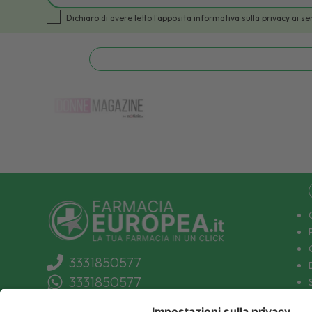
Dichiaro di avere letto l'apposita informativa sulla privacy a
3331850577
3331850577
info@farmaciaeuropea.it