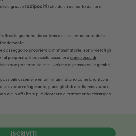
adipociti
llule grasse (
) che da un aumento del loro
fatti sulla gestione dei sintomi e sul rallentamento della
o fondamentali.
i che posseggono proprietà antinfiammatorie: sono vietati gli
i. A tal proposito, è possibile assumere
compresse di
à fisica non possono ridurre il volume di grasso nelle gambe,
 è possibile assumere un
antinfiammatorio come Enantyum
 all’azione refrigerante, placa gli stati di infiammazione e
anno alcun effetto si può ricorrere al trattamento chirurgico
ISCRIVITI