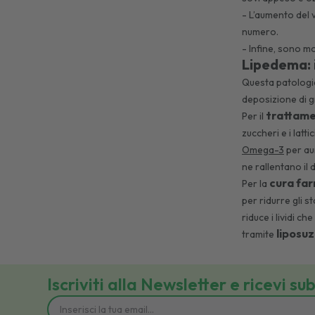
- L’aumento del 
numero.
- Infine, sono m
Lipedema: 
Questa patologia,
deposizione di gr
trattame
Per il
zuccheri e i latt
Omega-3
per aum
ne rallentano il
cura far
Per la
per ridurre gli s
riduce i lividi c
liposu
tramite
Iscriviti alla Newsletter e ricevi su