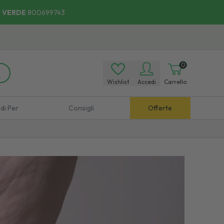
 VERDE
800699743
ce, Comodo:
Scopri
i Punti di Ritiro.
0
Wishlist
Accedi
Carrello
di Per
Consigli
Offerte