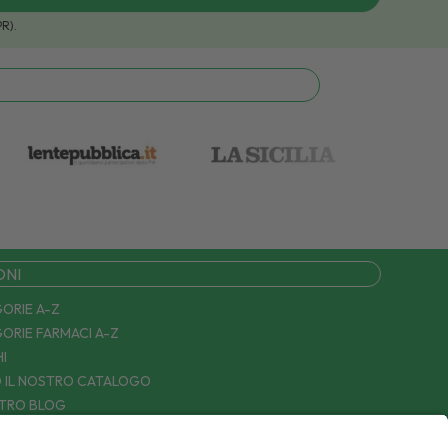
PR).
ONI
ORIE A-Z
ORIE FARMACI A-Z
I
 IL NOSTRO CATALOGO
STRO BLOG
TTACI