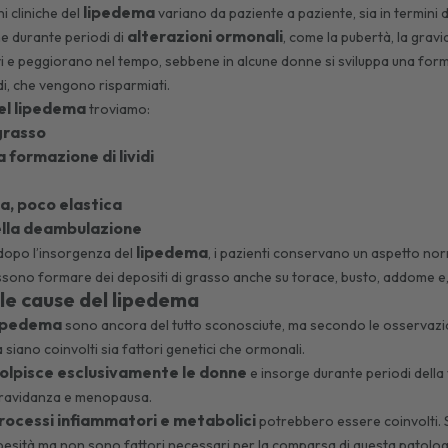
lipedema
i cliniche del
variano da paziente a paziente, sia in termini 
alterazioni ormonali
e durante periodi di
, come la pubertà, la grav
 e peggiorano nel tempo, sebbene in alcune donne si sviluppa una forma 
edi, che vengono risparmiati.
el lipedema
troviamo:
 grasso
la formazione di lividi
da, poco elastica
nella deambulazione
lipedema
 dopo l’insorgenza del
, i pazienti conservano un aspetto nor
ssono formare dei depositi di grasso anche su torace, busto, addome e, 
 le cause del lipedema
lipedema
sono ancora del tutto sconosciute, ma secondo le osservazioni
 siano coinvolti sia fattori genetici che ormonali.
olpisce esclusivamente le donne
e insorge durante periodi della 
gravidanza e menopausa.
rocessi infiammatori e metabolici
potrebbero essere coinvolti. 
esità ma non sono fattori necessari per la comparsa di questa patolog