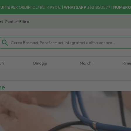
UITE
PER ORDINI OLTRE I 49,90€ |
WHATSAPP
3331850577
|
NUMERO
itiro.
uti
Omaggi
Marchi
Rime
ne