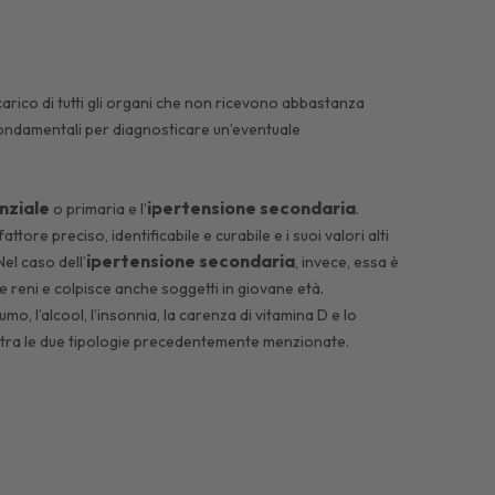
carico di tutti gli organi che non ricevono abbastanza
ondamentali per diagnosticare un’eventuale
nziale
ipertensione secondaria
o primaria e l’
.
tore preciso, identificabile e curabile e i suoi valori alti
ipertensione secondaria
el caso dell’
, invece, essa è
i e reni e colpisce anche soggetti in giovane età.
o, l’alcool, l’insonnia, la carenza di vitamina D e lo
tra le due tipologie precedentemente menzionate.