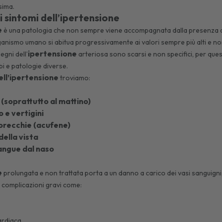
sima.
i sintomi dell’ipertensione
e
è una patologia che non sempre viene accompagnata dalla presenza di 
rganismo umano si abitua progressivamente ai valori sempre più alti e 
ipertensione
egni dell’
arteriosa sono scarsi e non specifici, per que
urbi e patologie diverse.
ell’ipertensione
troviamo:
 (soprattutto al mattino)
 e vertigini
e orecchie (acufene)
della vista
sangue dal naso
e
prolungata e non trattata porta a un danno a carico dei vasi sanguigni,
 complicazioni gravi come:
cardiaca