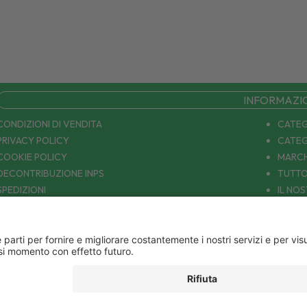
INFORMAZI
CONDIZIONI DI VENDITA
CATEG
PRIVACY POLICY
CATEG
COOKIE POLICY
MARCH
DECONTRIBUZIONE INPS
TUTTO
SPEDIZIONI
IL NO
PAGAMENTI
CONTA
COUPON E OFFERTE
PATOLOGIE: CAUSE E RIMEDI
DIVENTIAMO AMICI!
Parafarmacia Europea Srl - Via Petraro 380- 80050 Santa Maria la Carità (NA) - P.IVA
10677001215