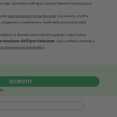
i e sale, ed evitare tutti quei comportamenti che possono
 sale
sale iposodico come Novosal
. Si possono, inoltre,
 organismo e mantenere i livelli della pressione nella
ibitori e diuretici ed è indicata quando i valori sono
evenzione dell’ipertensione
, che si effettua tramite il
re di pressione automatico
.
ISCRIVITI
PR).