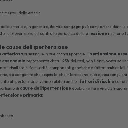
ingimento) delle arterie
o delle arterie e, in generale, dei vasi sanguigni può comportare danni a 
pressione
to, la prevenzione e il controllo periodico della
risultano f
le cause dell’ipertensione
e arteriosa
ipertensione esse
si distingue in due grandi tipologie: l’
e essenziale
rappresenta circa il 95% dei casi, non è provocata da un fat
 il risultato di familiarità, componenti genetiche e fattori ambientali. N
alattie, sia congenite che acquisite, che interessano cuore, vasi sanguign
fattori di rischio
imento all’ipertensione, vanno valutati anche i
come fum
cause dell’ipertensione
parliamo di
dobbiamo fare una distinzione 
ertensione primaria:
 obesità