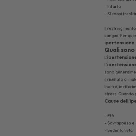
- Infarto
- Stenosi (restr
Il restringiment
sangue. Per ques
ipertensione
.
Quali sono 
ipertension
L’
ipertension
L’
sono generalmente
il risultato di m
Inoltre, in rifer
stress. Quando 
Cause dell’ip
- Età
- Sovrappeso e
- Sedentarietà