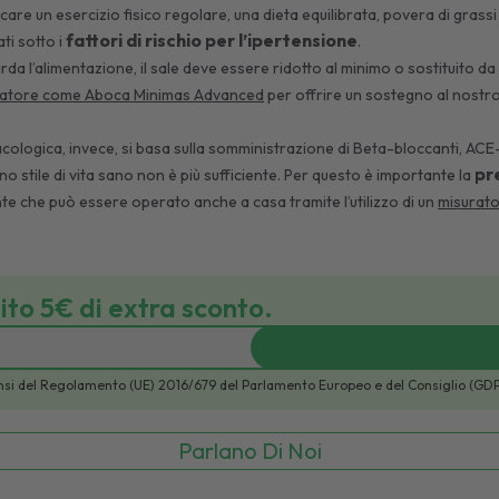
care un esercizio fisico regolare, una dieta equilibrata, povera di grass
fattori di rischio per l’ipertensione
ti sotto i
.
rda l’alimentazione, il sale deve essere ridotto al minimo o sostituito da
ratore come Aboca Minimas Advanced
per offrire un sostegno al nostro
cologica, invece, si basa sulla somministrazione di Beta-bloccanti, ACE-in
pr
no stile di vita sano non è più sufficiente. Per questo è importante la
te che può essere operato anche a casa tramite l’utilizzo di un
misurato
bito 5€ di extra sconto.
i sensi del Regolamento (UE) 2016/679 del Parlamento Europeo e del Consiglio (GD
Parlano Di Noi