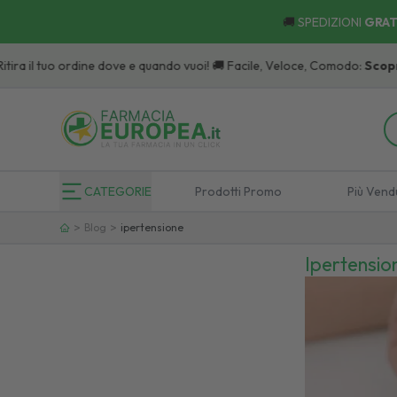
🚚
SPEDIZIONI
GRAT
o ordine dove e quando vuoi! 🚚 Facile, Veloce, Comodo:
Scopri
i Punti di R
CATEGORIE
Prodotti Promo
Più Vend
>
>
Blog
ipertensione
Ipertensio