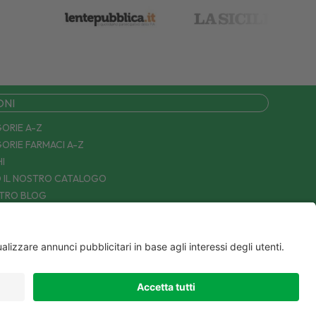
ONI
ORIE A-Z
ORIE FARMACI A-Z
I
 IL NOSTRO CATALOGO
STRO BLOG
TTACI