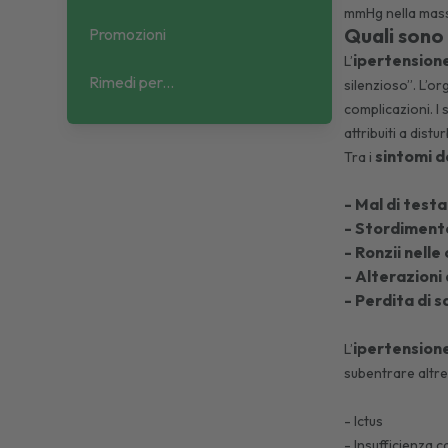
mmHg nella mas
Quali sono 
Promozioni
ipertension
L’
Rimedi per...
silenzioso”. L’o
complicazioni. I s
attribuiti a dist
sintomi d
Tra i
- Mal di testa
- Stordimento
- Ronzii nell
- Alterazioni 
- Perdita di 
ipertension
L’
subentrare altre
- Ictus
- Insufficienza 