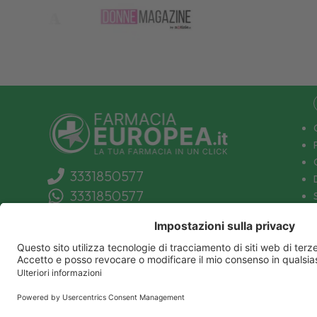
3331850577
3331850577
info@farmaciaeuropea.it