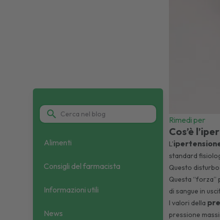
Rimedi per
Cos’è l’ipe
Alimenti
ipertension
L’
standard fisiolog
Consigli del farmacista
Questo disturbo è
Questa “forza” pu
Informazioni utili
di sangue in usci
pre
I valori della
News
pressione massi