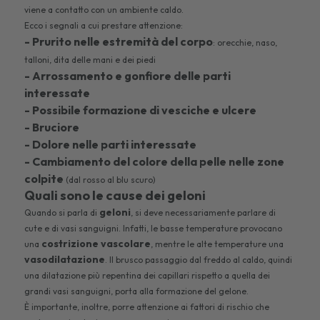
viene a contatto con un ambiente caldo.
Ecco i segnali a cui prestare attenzione:
- Prurito nelle estremità del corpo
: orecchie, naso,
talloni, dita delle mani e dei piedi
- Arrossamento e gonfiore delle parti
interessate
- Possibile formazione di vesciche e ulcere
- Bruciore
- Dolore nelle parti interessate
- Cambiamento del colore della pelle
nelle zone
colpite
(dal rosso al blu scuro)
Quali sono le cause dei geloni
geloni
Quando si parla di
, si deve necessariamente parlare di
cute e di vasi sanguigni. Infatti, le basse temperature provocano
costrizione vascolare
una
, mentre le alte temperature una
vasodilatazione
. Il brusco passaggio dal freddo al caldo, quindi
una dilatazione più repentina dei capillari rispetto a quella dei
grandi vasi sanguigni, porta alla formazione del gelone.
È importante, inoltre, porre attenzione ai fattori di rischio che