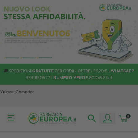
🚚
SPEDIZIONI
GRATUITE
PER ORDINI OLTRE I 49,90€ |
WHATSAPP
3331850577
|
NUMERO VERDE
800699743
 Veloce, Comodo:
0