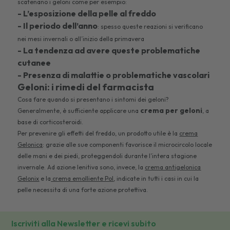
scatenano i geloni come per esempio:
- L’esposizione della pelle al freddo
- Il periodo dell’anno
: spesso queste reazioni si verificano
nei mesi invernali o all’inizio della primavera
- La tendenza ad avere queste problematiche
cutanee
- Presenza di malattie o problematiche vascolari
Geloni: i rimedi del farmacista
Cosa fare quando si presentano i sintomi dei geloni?
crema per geloni
Generalmente, è sufficiente applicare una
, a
base di corticosteroidi.
Per prevenire gli effetti del freddo, un prodotto utile è la
crema
Gelonica
: grazie alle sue componenti favorisce il microcircolo locale
delle mani e dei piedi, proteggendoli durante l’intera stagione
invernale. Ad azione lenitiva sono, invece, la
crema antigelonica
Gelonix
e la
crema emolliente Pol
, indicate in tutti i casi in cui la
pelle necessita di una forte azione protettiva.
Iscriviti alla Newsletter e ricevi subito